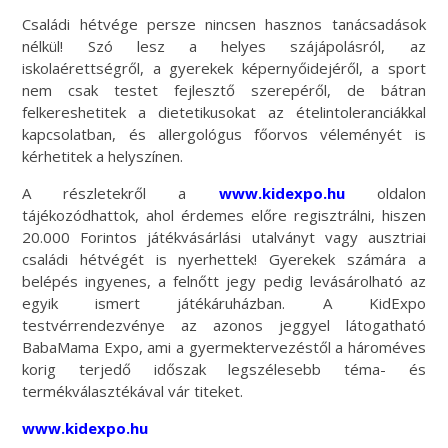
Családi hétvége persze nincsen hasznos tanácsadások
nélkül! Szó lesz a helyes szájápolásról, az
iskolaérettségről, a gyerekek képernyőidejéről, a sport
nem csak testet fejlesztő szerepéről, de bátran
felkereshetitek a dietetikusokat az ételintoleranciákkal
kapcsolatban, és allergológus főorvos véleményét is
kérhetitek a helyszínen.
A részletekről
a
www.kidexpo.hu
oldalon
tájékozódhattok, ahol érdemes előre regisztrálni, hiszen
20.000 Forintos játékvásárlási utalványt vagy ausztriai
családi hétvégét is nyerhettek! Gyerekek számára a
belépés ingyenes, a felnőtt jegy pedig levásárolható az
egyik ismert játékáruházban. A KidExpo
testvérrendezvénye az azonos jeggyel látogatható
BabaMama Expo, ami a gyermektervezéstől a hároméves
korig terjedő időszak legszélesebb téma- és
termékválasztékával vár titeket.
www.kidexpo.hu