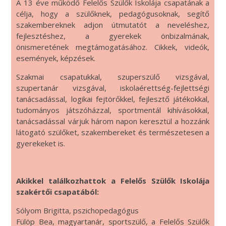
A 13 éve működő Felelős Szülők Iskolája csapatának a
célja, hogy a szülőknek, pedagógusoknak, segítő
szakembereknek adjon útmutatót a neveléshez,
fejlesztéshez, a gyerekek önbizalmának,
önismeretének megtámogatásához. Cikkek, videók,
események, képzések.
Szakmai csapatukkal, szuperszülő vizsgával,
szupertanár vizsgával, iskolaérettség-fejlettségi
tanácsadással, logikai fejtörőkkel, fejlesztő játékokkal,
tudományos játszóházzal, sportmentál kihívásokkal,
tanácsadással várjuk három napon keresztül a hozzánk
látogató szülőket, szakembereket és természetesen a
gyerekeket is.
Akikkel találkozhattok a Felelős Szülők Iskolája
szakértői csapatából:
Sólyom Brigitta, pszichopedagógus
Fülöp Bea, magyartanár, sportszülő, a Felelős Szülők