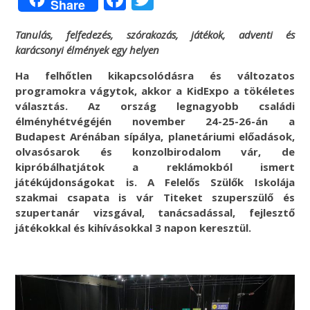
Share
Tanulás, felfedezés, szórakozás, játékok, adventi és
karácsonyi élmények egy helyen
Ha
felhőtlen kikapcsolódásra és változatos
programokra vágytok, akkor a KidExpo a tökéletes
választás.
Az ország legnagyobb családi
élményhétvégéjén november 24-25-26-án a
Budapest Arénában sípálya, planetáriumi előadások,
olvasósarok és konzolbirodalom vár, de
kipróbálhatjátok a reklámokból ismert
játékújdonságokat is. A Felelős Szülők Iskolája
szakmai csapata is vár Titeket szuperszülő és
szupertanár vizsgával, tanácsadással, fejlesztő
játékokkal és kihívásokkal 3 napon keresztül.