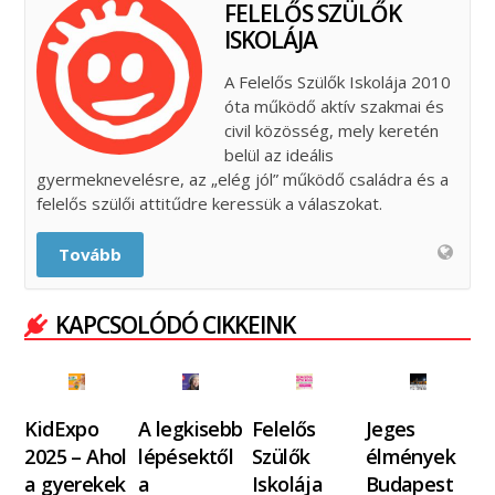
FELELŐS SZÜLŐK
ISKOLÁJA
A Felelős Szülők Iskolája 2010
óta működő aktív szakmai és
civil közösség, mely keretén
belül az ideális
gyermeknevelésre, az „elég jól” működő családra és a
felelős szülői attitűdre keressük a válaszokat.
Tovább
KAPCSOLÓDÓ CIKKEINK
KidExpo
A legkisebb
Felelős
Jeges
2025 – Ahol
lépésektől
Szülők
élmények
a gyerekek
a
Iskolája
Budapest