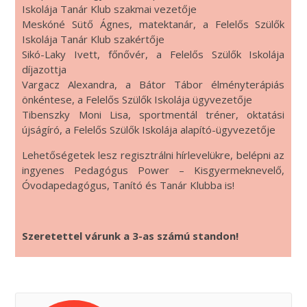
Iskolája Tanár Klub szakmai vezetője
Meskóné Sütő Ágnes, matektanár, a Felelős Szülők
Iskolája Tanár Klub szakértője
Sikó-Laky Ivett, főnővér, a Felelős Szülők Iskolája
díjazottja
Vargacz Alexandra, a Bátor Tábor élményterápiás
önkéntese, a Felelős Szülők Iskolája ügyvezetője
Tibenszky Moni Lisa, sportmentál tréner, oktatási
újságíró, a Felelős Szülők Iskolája alapító-ügyvezetője
Lehetőségetek lesz regisztrálni hírlevelükre, belépni az
ingyenes Pedagógus Power – Kisgyermeknevelő,
Óvodapedagógus, Tanító és Tanár Klubba is!
Szeretettel várunk a 3-as számú standon!