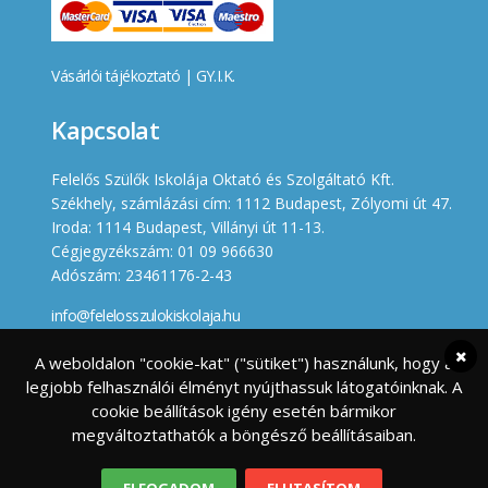
Vásárlói tájékoztató
|
GY.I.K.
Kapcsolat
Felelős Szülők Iskolája Oktató és Szolgáltató Kft.
Székhely, számlázási cím: 1112 Budapest, Zólyomi út 47.
Iroda: 1114 Budapest, Villányi út 11-13.
Cégjegyzékszám: 01 09 966630
Adószám: 23461176-2-43
info@felelosszulokiskolaja.hu
+36 20 358 66 12
A weboldalon "cookie-kat" ("sütiket") használunk, hogy a
legjobb felhasználói élményt nyújthassuk látogatóinknak. A
Készített
cookie beállítások igény esetén bármikor
megváltoztathatók a böngésző beállításaiban.