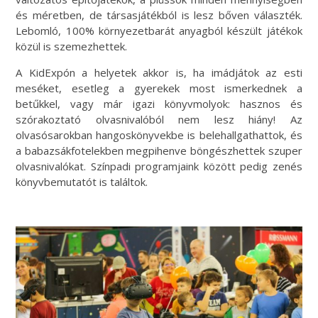
és méretben, de társasjátékból is lesz bőven választék.
Lebomló, 100% környezetbarát anyagból készült játékok
közül is szemezhettek.
A KidExpón a helyetek akkor is, ha
imádjátok az esti
meséket, esetleg a gyerekek most ismerkednek a
betűkkel, vagy már igazi könyvmolyok: hasznos és
szórakoztató olvasnivalóból nem lesz hiány! Az
olvasósarokban hangoskönyvekbe is belehallgathattok, és
a babazsákfotelekben megpihenve böngészhettek szuper
olvasnivalókat. Színpadi programjaink között pedig zenés
könyvbemutatót is találtok.