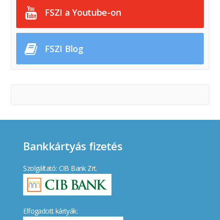
FSZI a Youtube-on
FSZI Blog
Bankkártyás fizetés
Szolgáltató: CIB Bank Zrt.
Elfogadott kártyák: