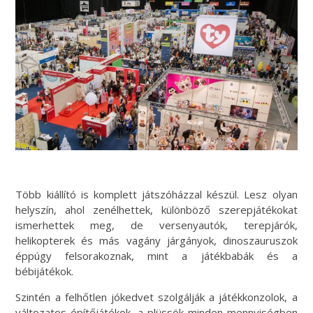
Több kiállító is komplett játszóházzal készül. Lesz olyan
helyszín, ahol
zenélhettek, különböző szerepjátékokat
ismerhettek meg, de versenyautók, terepjárók,
helikopterek és m
ás vagány járgányok, dinoszauruszok
éppúgy felsorakoznak, mint a játékbabák és a
bébijátékok.
Szintén a felhőtlen jókedvet szolgálják a játékkonzolok, a
változatos építőjátékok, a plüssök minden mennyiségben