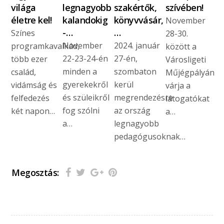
világa
legnagyobb
szakértők,
szívében!
életre kel!
kalandokig
könyvvásár,
November
-…
…
Színes
28-30.
November
2024. január
programkavalkád,
között a
22-23-24-én
27-én,
több ezer
Városligeti
minden a
szombaton
család,
Műjégpályán
gyerekekről
kerül
vidámság és
várja a
és szüleikről
megrendezésre
felfedezés
látogatókat
fog szólni
az ország
két napon…
a…
a…
legnagyobb
pedagógusoknak…
Megosztás: