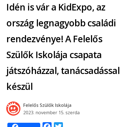
Idén is vár a KidExpo, az
ország legnagyobb családi
rendezvénye! A Felelős
Szülők Iskolája csapata
játszóházzal, tanácsadással
készül
Felelős Szülők Iskolája
2023. november 15. szerda
Facebook
Twitter