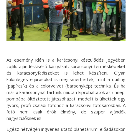
Az
esemény idén is a karácsonyi készülődés jegyében
zajlik: ajándékkísérő kártyákat, karácsonyi termésképeket
és karácsonyfadíszeket is lehet készíteni. Olyan
különleges eljárásokat is megismerhettek, mint a quilling
(papírcsík) és a colorvelvet (bársonykép) technika. És ha
már a karácsonynál tartunk: miután kipróbáltátok az ünnepi
pompába öltöztetett játszóházat, modellt is ülhettek egy
gyors, profi családi fotóhoz a karácsonyi fotósarokban. A
fotó nem csak örök élmény, de szuper ajándék
nagyszülőknek is!
Egész hétvégén ingyenes utazó planetáriumi előadásokon