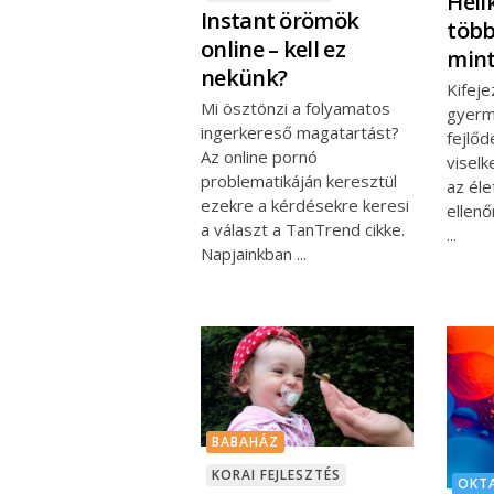
Heli
Instant örömök
több
online – kell ez
mint
nekünk?
Kifeje
Mi ösztönzi a folyamatos
gyerm
ingerkereső magatartást?
fejlőd
Az online pornó
viselk
problematikáján keresztül
az éle
ezekre a kérdésekre keresi
ellenő
a választ a TanTrend cikke.
Napjainkban
BABAHÁZ
KORAI FEJLESZTÉS
OKT