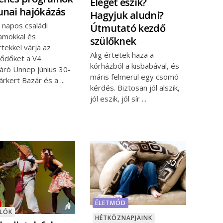
Eleget eszik?
unai hajókázás
Hagyjuk aludni?
 napos családi
Útmutató kezdő
amokkal és
szülőknek
tekkel várja az
Alig értetek haza a
lődőket a V4
kórházból a kisbabával, és
áró Ünnep június 30-
máris felmerül egy csomó
Várkert Bazár és a
kérdés. Biztosan jól alszik,
jól eszik, jól sír
ÉLETMÓD
NLÓK
HÉTKÖZNAPJAINK