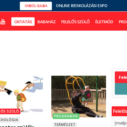
ONLINE BEISKOLÁZÁSI EXPO
OVIBÓL SULIBA
OKTATÁS
BABAHÁZ
FELELŐS SZÜLŐ
ÉLETMÓD
PRO
Fel
Felelős
LŐS SZÜLŐ
PROGRAMOK
CHOLÓGIA
[mailp
TERMÉSZET