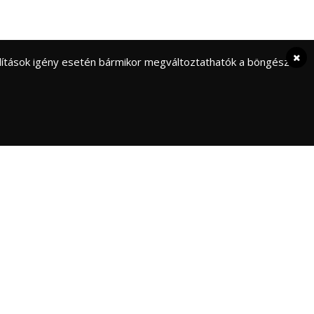
eállítások igény esetén bármikor megváltoztathatók a böngésző