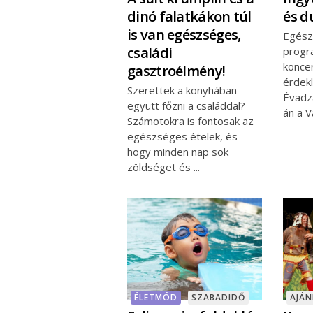
dinó falatkákon túl
és d
is van egészséges,
Egész
családi
progr
koncer
gasztroélmény!
érdek
Szerettek a konyhában
Évadz
együtt főzni a családdal?
án a 
Számotokra is fontosak az
egészséges ételek, és
hogy minden nap sok
zöldséget és
ÉLETMÓD
SZABADIDŐ
AJÁ