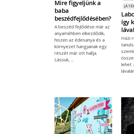
Mire figyeljünk a
JÁT
baba
Labo
beszédfejlődésében?
így 
A beszéd fejlődése már az
láva
anyaméhben elkezdődik,
Házi 
hiszen az édesanya és a
tanul
környezet hangjainak egy
szeml
részét már ott hallja.
összeá
Lássuk,
lehet 
lával