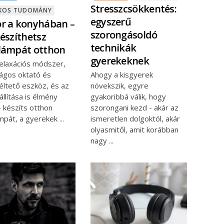
Stresszcsökkentés:
ÉKOS TUDOMÁNY
egyszerű
r a konyhában –
szorongásoldó
készíthetsz
technikák
lámpát otthon
gyerekeknek
relaxációs módszer,
ságos oktató és
Ahogy a kisgyerek
éltető eszköz, és az
növekszik, egyre
llítása is élmény
gyakoribbá válik, hogy
- készíts otthon
szorongani kezd - akár az
ámpát, a gyerekek
ismeretlen dolgoktól, akár
olyasmitől, amit korábban
nagy