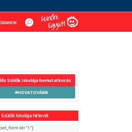
GRAMOK
elős Szülők Iskolája bemutatkozás
#HOVATOVÁBB
 Szülők Iskolája hírlevél
oet_form id="1"]