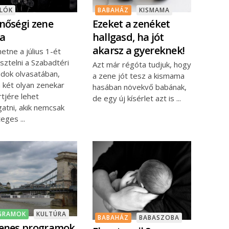
NLÓK
BABAHÁZ
KISMAMA
nőségi zene
Ezeket a zenéket
a
hallgasd, ha jót
akarsz a gyereknek!
hetne a július 1-ét
sztelni a Szabadtéri
Azt már régóta tudjuk, hogy
adok olvasatában,
a zene jót tesz a kismama
 két olyan zenekar
hasában növekvő babának,
tjére lehet
de egy új kísérlet azt is
gatni, akik nemcsak
teges
GRAMOK
KULTÚRA
BABAHÁZ
BABASZOBA
enes programok