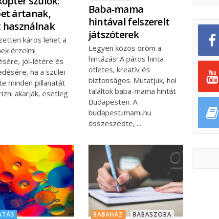
kopter szülők:
Baba-mama
et ártanak,
hintával felszerelt
 használnak
játszóterek
zetten káros lehet a
Legyen közös öröm a
ek érzelmi
hintázás! A páros hinta
ésére, jól-létére és
ötletes, kreatív és
edésére, ha a szülei
biztonságos. Mutatjuk, hol
te minden pillanatát
találtok baba-mama hintát
rizni akarják, esetleg
Budapesten. A
budapest.imami.hu
összeszedte,
ATÁS
BABAHÁZ
BABASZOBA