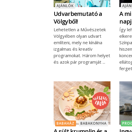
AJÁNLÓK
AJÁ
Udvarbemutató a
A mi
Völgyből!
napj
Lehetetlen a Művészetek
Így le
Völgyében olyan udvart
elkere
említeni, mely ne kínálna
Színp
izgalmas és kreatív
hiszen
programokat. Három helyet
koncer
és azok pár programját
elláto
ferge
BABAHÁZ
BABAKONYHA
PRO
A sült krumplin és a
Ingy