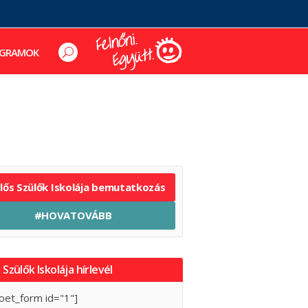
GRAMOK
elős Szülők Iskolája bemutatkozás
#HOVATOVÁBB
 Szülők Iskolája hírlevél
oet_form id="1"]