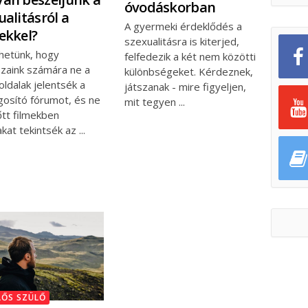
óvodáskorban
ualitásról a
A gyermeki érdeklődés a
ekkel?
szexualitásra is kiterjed,
ehetünk, hogy
felfedezik a két nem közötti
zaink számára ne a
különbségeket. Kérdeznek,
ldalak jelentsék a
játszanak - mire figyeljen,
ágosító fórumot, és ne
mit tegyen
őtt filmekben
akat tekintsék az
LŐS SZÜLŐ