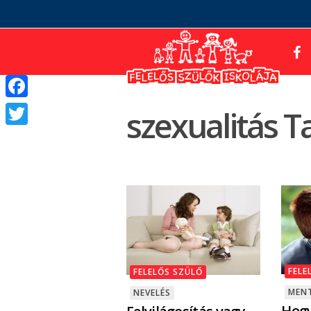
Facebook
szexualitás T
Twitter
FELE
FELELŐS SZÜLŐ
MENT
NEVELÉS
Hogy