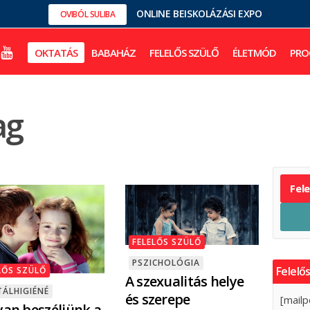
ONLINE BEISKOLÁZÁSI EXPO
OVIBÓL SULIBA
OKTATÁS
BABAHÁZ
FELELŐS SZÜLŐ
ÉLETMÓD
PRO
ag
Fel
FELELŐS SZÜLŐ
PSZICHOLÓGIA
Felelős
LŐS SZÜLŐ
A szexualitás helye
ÁLHIGIÉNÉ
és szerepe
[mailp
an beszéljünk a