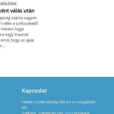
CHOLÓGIA
ént válás után
apság sajnos nagyon
ri válás a szétszakadó
d minden tagja
ra nagy traumát
. Arról, hogy az apák
an
Kapcsolat
Felelős Szülők Iskolája Oktató és Szolgáltató
Kft.
Székhely, számlázási cím: 1112 Budapest,