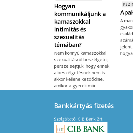
PSZI
Hogyan
Apak
kommunikáljunk a
kamaszokkal
A man
gyako
intimitás és
csalá
szexualitás
számá
témában?
jelent
Nem könnyű kamaszokkal
hogy
szexualitásról beszélgetni,
persze sejtjük, hogy ennek
a beszélgetésnek nem is
akkor kellene kezdődnie,
amikor a gyerek már
Bankkártyás fizetés
Szolgáltató: CIB Bank Zrt.