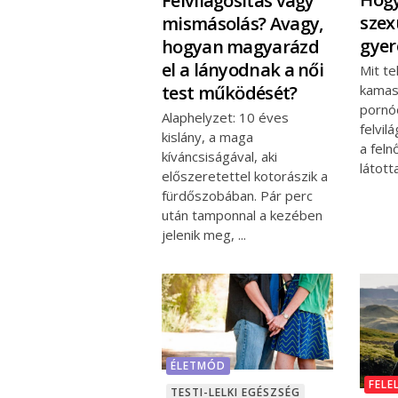
Felvilágosítás vagy
szex
mismásolás? Avagy,
gyer
hogyan magyarázd
el a lányodnak a női
Mit t
test működését?
kamas
pornóo
Alaphelyzet: 10 éves
felvil
kislány, a maga
a feln
kíváncsiságával, aki
látott
előszeretettel kotorászik a
fürdőszobában. Pár perc
után tamponnal a kezében
jelenik meg,
ÉLETMÓD
FELE
TESTI-LELKI EGÉSZSÉG