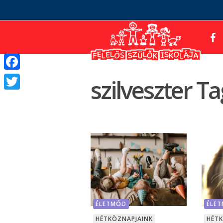
Facebook
szilveszter Ta
Twitter
ÉLETMÓD
ÉLE
HÉTKÖZNAPJAINK
HÉT