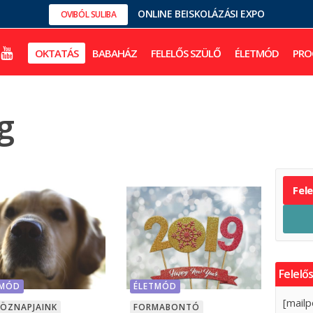
ONLINE BEISKOLÁZÁSI EXPO
OVIBÓL SULIBA
OKTATÁS
BABAHÁZ
FELELŐS SZÜLŐ
ÉLETMÓD
PRO
g
Fel
Felelős
TMÓD
ÉLETMÓD
[mailp
KÖZNAPJAINK
FORMABONTÓ