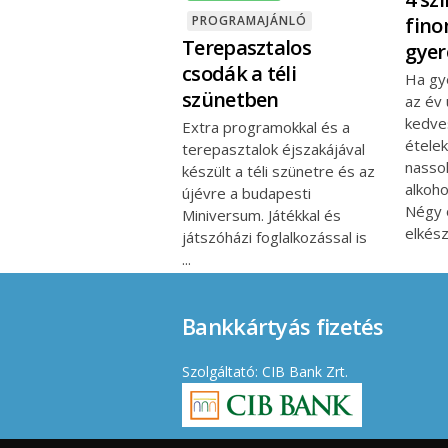
fin
PROGRAMAJÁNLÓ
Terepasztalos
gyer
csodák a téli
Ha gy
szünetben
az év 
kedve
Extra programokkal és a
ételek
terepasztalok éjszakájával
nassol
készült a téli szünetre és az
alkoho
újévre a budapesti
Négy 
Miniversum. Játékkal és
elkés
játszóházi foglalkozással is
Bankkártyás fizetés
Szolgáltató: CIB Bank Zrt.