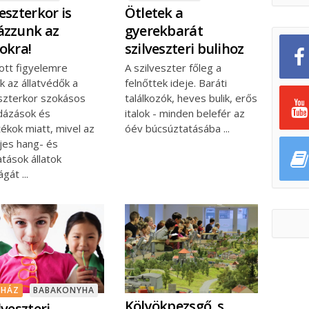
veszterkor is
Ötletek a
ázzunk az
gyerekbarát
tokra!
szilveszteri bulihoz
ott figyelemre
A szilveszter főleg a
k az állatvédők a
felnőttek ideje. Baráti
eszterkor szokásos
találkozók, heves bulik, erős
dázások és
italok - minden belefér az
tékok miatt, mivel az
óév búcsúztatásába
jes hang- és
tások állatok
ágát
AHÁZ
BABAKONYHA
Kölyökpezsgő, s
lveszteri