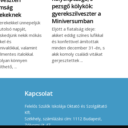
pezsgő kölykök:
omság
gyerekszilveszter a
ekeknek
Miniversumban
erekekkel ünnepeljük
utolsó napját,
Eljött a fiatalság ideje:
skedjünk nekik mókás
akiket eddig színes lufikkal
kel és
és konfettivel ámítottak
nivalókkal, valamint
minden december 31-én, s
lmentes italokkal.
akik komoly családi vitákat
olyan könnyen
gerjesztettek
zíthető,
Kapcsolat
Felelős Szülők Iskolája Oktató és Szolgáltató
Kft.
Székhely, számlázási cím: 1112 Budapest,
Zólyomi út 47.