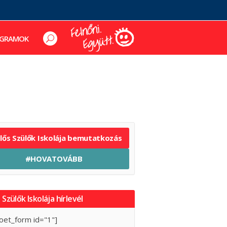
GRAMOK
elős Szülők Iskolája bemutatkozás
#HOVATOVÁBB
 Szülők Iskolája hírlevél
oet_form id="1"]