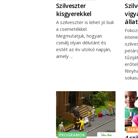
Szilveszter
Szil
kisgyerekkel
vigy
álla
A szilveszter is lehet jó buli
a csemetékkel.
Fokoz
Megmutatjuk, hogyan
intene
csinálj olyan délutánt és
szilv
estét az év utolsó napján,
petár
amely
tűzijá
erőtel
fényha
sokas
BAB
PROGRAMOK
4 szi