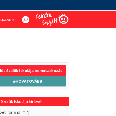
GRAMOK
elős Szülők Iskolája bemutatkozás
#HOVATOVÁBB
 Szülők Iskolája hírlevél
oet_form id="1"]