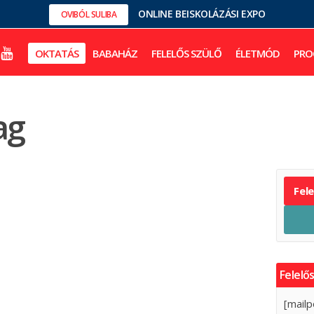
ONLINE BEISKOLÁZÁSI EXPO
OVIBÓL SULIBA
OKTATÁS
BABAHÁZ
FELELŐS SZÜLŐ
ÉLETMÓD
PRO
ag
Fel
Felelős
[mailp