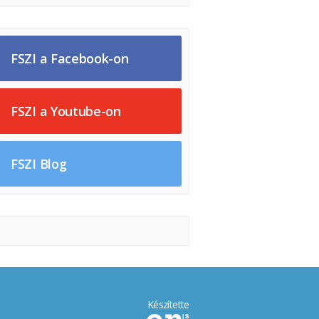
FSZI a Facebook-on
FSZI a Youtube-on
FSZI Blog
Készítette