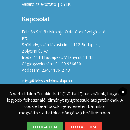
Vásárlói tájékoztató
|
GY.I.K.
Kapcsolat
Felelős Szülők Iskolája Oktató és Szolgáltató
Kft.
Székhely, számlázási cím: 1112 Budapest,
Zólyomi út 47.
Iroda: 1114 Budapest, Villányi út 11-13.
Cégjegyzékszám: 01 09 966630
Adószám: 23461176-2-43
info@felelosszulokiskolaja.hu
+36 20 358 66 12
A weboldalon "cookie-kat" ("sütiket") használunk, hogy a
legjobb felhasználói élményt nyújthassuk látogatóinknak. A
Készítette
cookie beállítások igény esetén bármikor
megváltoztathatók a böngésző beállításaiban.
ELFOGADOM
ELUTASÍTOM