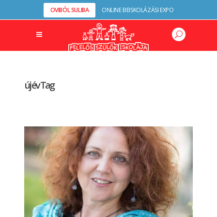
OVIBÓL SULIBA
ONLINE BEISKOLÁZÁSI EXPO
új év Tag