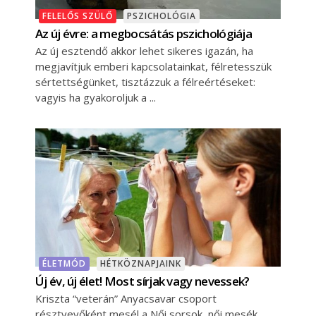
FELELŐS SZÜLŐ
PSZICHOLÓGIA
Az új évre: a megbocsátás pszichológiája
Az új esztendő akkor lehet sikeres igazán, ha
megjavítjuk emberi kapcsolatainkat, félretesszük
sértettségünket, tisztázzuk a félreértéseket:
vagyis ha gyakoroljuk a
ÉLETMÓD
HÉTKÖZNAPJAINK
Új év, új élet! Most sírjak vagy nevessek?
Kriszta “veterán” Anyacsavar csoport
résztvevőként mesél a Női sorsok, női mesék