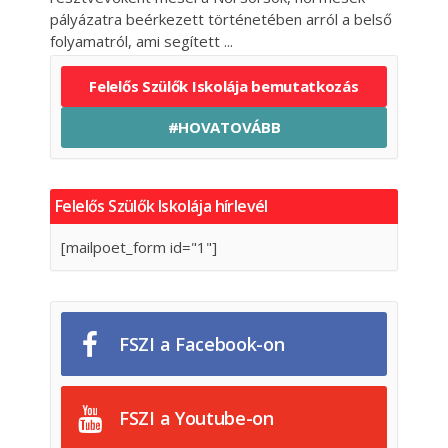
pályázatra beérkezett történetében arról a belső
folyamatról, ami segített
Felelős Szülők Iskolája bemutatkozás
#HOVATOVÁBB
Felelős Szülők Iskolája hírlevél
[mailpoet_form id="1"]
FSZI a Facebook-on
FSZI a Youtube-on