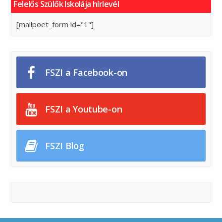
Felelős Szülők Iskolája hírlevél
[mailpoet_form id="1"]
FSZI a Facebook-on
FSZI a Youtube-on
FSZI Blog