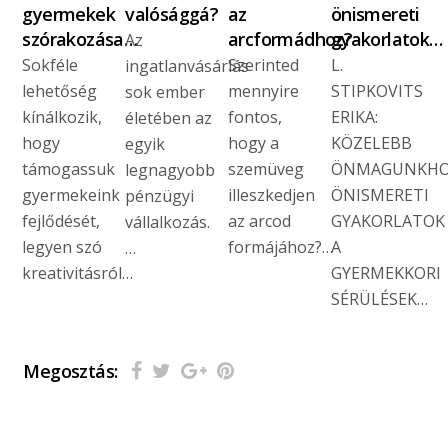
gyermekek
valósággá?
az
önismereti
szórakozása…
arcformádhoz?
gyakorlatok…
Az
Sokféle
Szerinted
L.
ingatlanvásárlás
lehetőség
mennyire
STIPKOVITS
sok ember
kínálkozik,
fontos,
ERIKA:
életében az
hogy
hogy a
KÖZELEBB
egyik
támogassuk
szemüveg
ÖNMAGUNKH
legnagyobb
gyermekeink
illeszkedjen
ÖNISMERETI
pénzügyi
fejlődését,
az arcod
GYAKORLATOK
vállalkozás.
legyen szó
formájához?…
A
…
kreativitásról…
GYERMEKKORI
SÉRÜLÉSEK…
Megosztás: