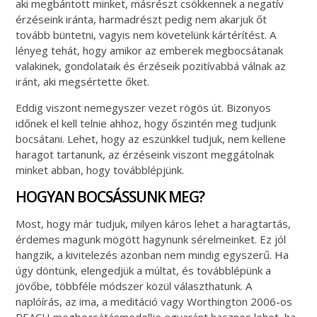
aki megbántott minket, másrészt csökkennek a negatív
érzéseink iránta, harmadrészt pedig nem akarjuk őt
tovább büntetni, vagyis nem követelünk kártérítést. A
lényeg tehát, hogy amikor az emberek megbocsátanak
valakinek, gondolataik és érzéseik pozitívabbá válnak az
iránt, aki megsértette őket.
Eddig viszont nemegyszer vezet rögös út. Bizonyos
időnek el kell telnie ahhoz, hogy őszintén meg tudjunk
bocsátani. Lehet, hogy az eszünkkel tudjuk, nem kellene
haragot tartanunk, az érzéseink viszont meggátolnak
minket abban, hogy továbblépjünk.
HOGYAN BOCSÁSSUNK MEG?
Most, hogy már tudjuk, milyen káros lehet a haragtartás,
érdemes magunk mögött hagynunk sérelmeinket. Ez jól
hangzik, a kivitelezés azonban nem mindig egyszerű. Ha
úgy döntünk, elengedjük a múltat, és továbblépünk a
jövőbe, többféle módszer közül választhatunk. A
naplóírás, az ima, a meditáció vagy Worthington 2006-os
REACH megbocsátásmodellje egyaránt hasznos lehet, ha