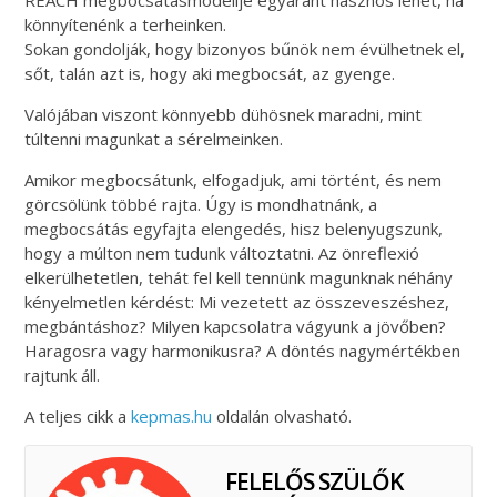
könnyítenénk a terheinken.
Sokan gondolják, hogy bizonyos bűnök nem évülhetnek el,
sőt, talán azt is, hogy aki megbocsát, az gyenge.
Valójában viszont könnyebb dühösnek maradni, mint
túltenni magunkat a sérelmeinken.
Amikor megbocsátunk, elfogadjuk, ami történt, és nem
görcsölünk többé rajta. Úgy is mondhatnánk, a
megbocsátás egyfajta elengedés, hisz belenyugszunk,
hogy a múlton nem tudunk változtatni. Az önreflexió
elkerülhetetlen, tehát fel kell tennünk magunknak néhány
kényelmetlen kérdést: Mi vezetett az összeveszéshez,
megbántáshoz? Milyen kapcsolatra vágyunk a jövőben?
Haragosra vagy harmonikusra? A döntés nagymértékben
rajtunk áll.
A teljes cikk a
kepmas.hu
oldalán olvasható.
FELELŐS SZÜLŐK