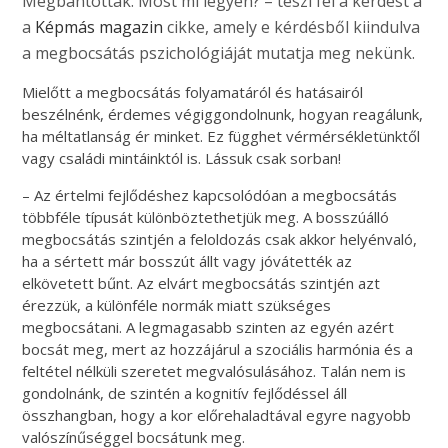
Megbántottak. Most mi legyen? – teszi fel a kérdést a
a
Képmás magazin
cikke, amely e kérdésből kiindulva
a megbocsátás pszichológiáját mutatja meg nekünk.
Mielőtt a megbocsátás folyamatáról és hatásairól
beszélnénk, érdemes végiggondolnunk, hogyan reagálunk,
ha méltatlanság ér minket. Ez függhet vérmérsékletünktől
vagy családi mintáinktól is. Lássuk csak sorban!
– Az értelmi fejlődéshez kapcsolódóan a megbocsátás
többféle típusát különböztethetjük meg. A bosszúálló
megbocsátás szintjén a feloldozás csak akkor helyénvaló,
ha a sértett már bosszút állt vagy jóvátették az
elkövetett bűnt. Az elvárt megbocsátás szintjén azt
érezzük, a különféle normák miatt szükséges
megbocsátani. A legmagasabb szinten az egyén azért
bocsát meg, mert az hozzájárul a szociális harmónia és a
feltétel nélküli szeretet megvalósulásához. Talán nem is
gondolnánk, de szintén a kognitív fejlődéssel áll
összhangban, hogy a kor előrehaladtával egyre nagyobb
valószínűséggel bocsátunk meg.