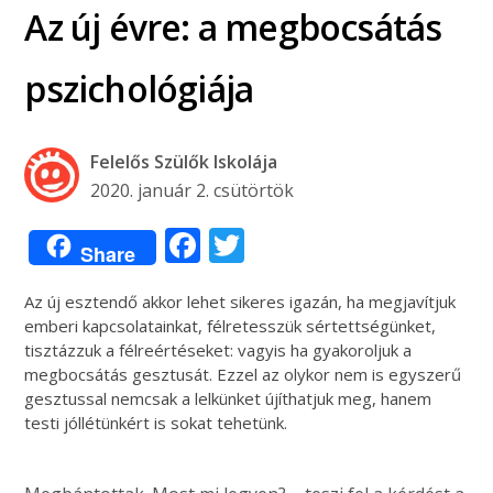
Az új évre: a megbocsátás
pszichológiája
Felelős Szülők Iskolája
2020. január 2. csütörtök
Facebook
Twitter
Share
Az új esztendő akkor lehet sikeres igazán, ha megjavítjuk
emberi kapcsolatainkat, félretesszük sértettségünket,
tisztázzuk a félreértéseket: vagyis ha gyakoroljuk a
megbocsátás gesztusát. Ezzel az olykor nem is egyszerű
gesztussal nemcsak a lelkünket újíthatjuk meg, hanem
testi jóllétünkért is sokat tehetünk.