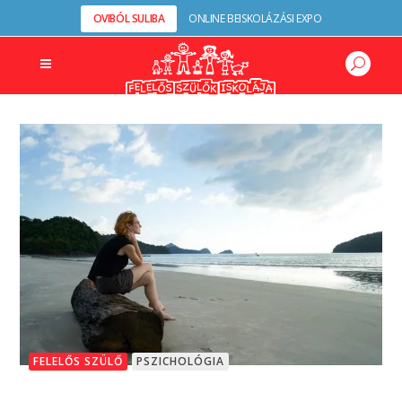
OVIBÓL SULIBA
ONLINE BEISKOLÁZÁSI EXPO
FELELŐS SZÜLŐ
PSZICHOLÓGIA