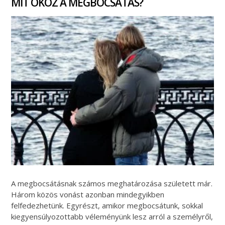
MIT OKOZ A MEGBOCSÁTÁS?
A megbocsátásnak számos meghatározása született már.
Három közös vonást azonban mindegyikben
felfedezhetünk. Egyrészt, amikor megbocsátunk, sokkal
kiegyensúlyozottabb véleményünk lesz arról a személyről,