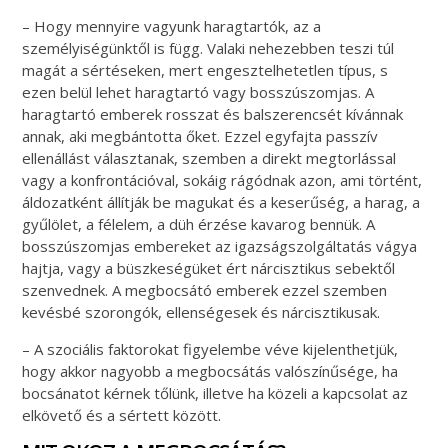
– Hogy mennyire vagyunk haragtartók, az a
személyiségünktől is függ. Valaki nehezebben teszi túl
magát a sértéseken, mert engesztelhetetlen típus, s
ezen belül lehet haragtartó vagy bosszúszomjas. A
haragtartó emberek rosszat és balszerencsét kívánnak
annak, aki megbántotta őket. Ezzel egyfajta passzív
ellenállást választanak, szemben a direkt megtorlással
vagy a konfrontációval, sokáig rágódnak azon, ami történt,
áldozatként állítják be magukat és a keserűség, a harag, a
gyűlölet, a félelem, a düh érzése kavarog bennük. A
bosszúszomjas embereket az igazságszolgáltatás vágya
hajtja, vagy a büszkeségüket ért nárcisztikus sebektől
szenvednek. A megbocsátó emberek ezzel szemben
kevésbé szorongók, ellenségesek és nárcisztikusak.
– A szociális faktorokat figyelembe véve kijelenthetjük,
hogy akkor nagyobb a megbocsátás valószínűsége, ha
bocsánatot kérnek tőlünk, illetve ha közeli a kapcsolat az
elkövető és a sértett között.