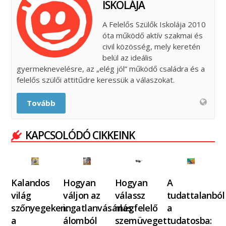
ISKOLÁJA
A Felelős Szülők Iskolája 2010
óta működő aktív szakmai és
civil közösség, mely keretén
belül az ideális
gyermeknevelésre, az „elég jól” működő családra és a
felelős szülői attitűdre keressük a válaszokat.
Tovább
KAPCSOLÓDÓ CIKKEINK
Kalandos
Hogyan
Hogyan
A
világ
váljon az
válassz
tudattalanból
szőnyegeken:
ingatlanvásárlás
megfelelő
a
a
álomból
szemüveget
tudatosba: