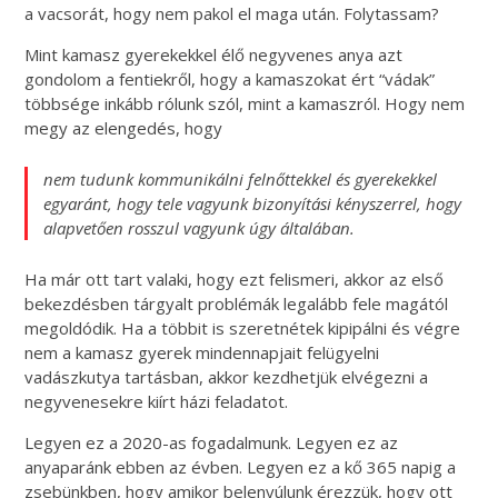
a vacsorát, hogy nem pakol el maga után. Folytassam?
Mint kamasz gyerekekkel élő negyvenes anya azt
gondolom a fentiekről, hogy a kamaszokat ért “vádak”
többsége inkább rólunk szól, mint a kamaszról. Hogy nem
megy az elengedés, hogy
nem tudunk kommunikálni felnőttekkel és gyerekekkel
egyaránt, hogy tele vagyunk bizonyítási kényszerrel, hogy
alapvetően rosszul vagyunk úgy általában.
Ha már ott tart valaki, hogy ezt felismeri, akkor az első
bekezdésben tárgyalt problémák legalább fele magától
megoldódik. Ha a többit is szeretnétek kipipálni és végre
nem a kamasz gyerek mindennapjait felügyelni
vadászkutya tartásban, akkor kezdhetjük elvégezni a
negyvenesekre kiírt házi feladatot.
Legyen ez a 2020-as fogadalmunk. Legyen ez az
anyaparánk ebben az évben. Legyen ez a kő 365 napig a
zsebünkben, hogy amikor belenyúlunk érezzük, hogy ott