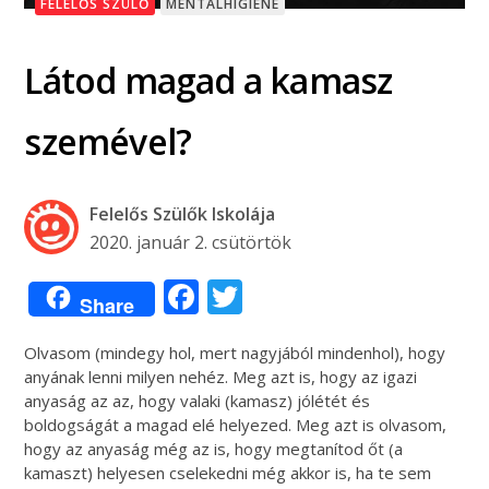
FELELŐS SZÜLŐ
MENTÁLHIGIÉNÉ
Látod magad a kamasz
szemével?
Felelős Szülők Iskolája
2020. január 2. csütörtök
Facebook
Twitter
Share
Olvasom (mindegy hol, mert nagyjából mindenhol), hogy
anyának lenni milyen nehéz. Meg azt is, hogy az igazi
anyaság az az, hogy valaki (kamasz) jólétét és
boldogságát a magad elé helyezed. Meg azt is olvasom,
hogy az anyaság még az is, hogy megtanítod őt (a
kamaszt) helyesen cselekedni még akkor is, ha te sem