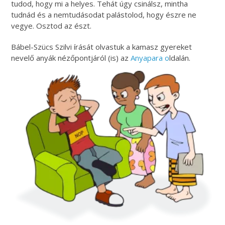
tudod, hogy mi a helyes. Tehát úgy csinálsz, mintha
tudnád és a nemtudásodat palástolod, hogy észre ne
vegye. Osztod az észt.
Bábel-Szücs Szilvi írását olvastuk a kamasz gyereket
nevelő anyák nézőpontjáról (is) az
Anyapara o
ldalán.