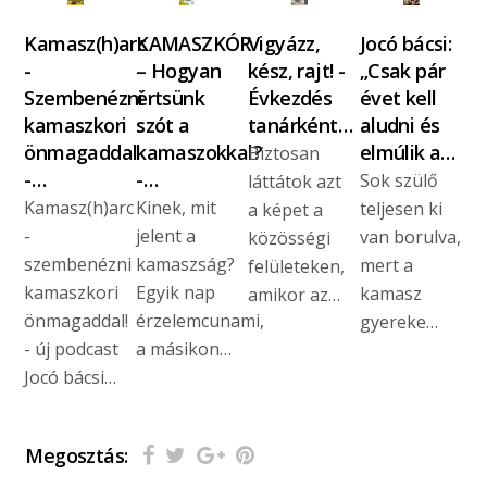
Kamasz(h)arc
KAMASZKÓR
Vigyázz,
Jocó bácsi:
-
– Hogyan
kész, rajt! -
„Csak pár
Szembenézni
értsünk
Évkezdés
évet kell
kamaszkori
szót a
tanárként…
aludni és
önmagaddal
kamaszokkal?
elmúlik a…
Biztosan
-…
-…
Sok szülő
láttátok azt
Kamasz(h)arc
Kinek, mit
teljesen ki
a képet a
-
jelent a
van borulva,
közösségi
szembenézni
kamaszság?
mert a
felületeken,
kamaszkori
Egyik nap
kamasz
amikor az…
önmagaddal!
érzelemcunami,
gyereke…
- új podcast
a másikon…
Jocó bácsi…
Megosztás: