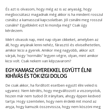
És azt is olvasom, hogy még az is az anyaság, hogy
megbocsátasz magadnak még akkor is ha mindent rosszul
csinálsz a kamasszal kapcsolatban. Jól csinálni meg rosszul
csinálni? Egyébként ezt ki mondja meg? Csak úgy
kérdezem.
Miért olvasok nap, mint nap olyan cikkeket, amelyben az
áll, hogy anyának lenni nehéz, fárasztó és elviselhetetlen,
amikor kicsi a gyerek. Amikor meg nagyobb, akkor azt
várjuk, hogy “normális” legyen végre, olyan, mint amikor
kicsi volt. Csak nekem van képzavarom?
EGY KAMASZ GYEREKKEL EGYÜTT ÉLNI
KIHÍVÁS ÉS TÖK IZGI DOLOG
De csak akkor, ha fordított esetben együtt élni veled is
ugyanez. Nem kérdés, hogy megváltozott a viszonyotok,
hiszen már nem tudod őt irányítani, ahogy éppen kedved
tartja. Hogy szemtelen, hogy nem érdekli mit mond az
anyja, hogy kamuzik összevissza, hogy nem köszöni meg