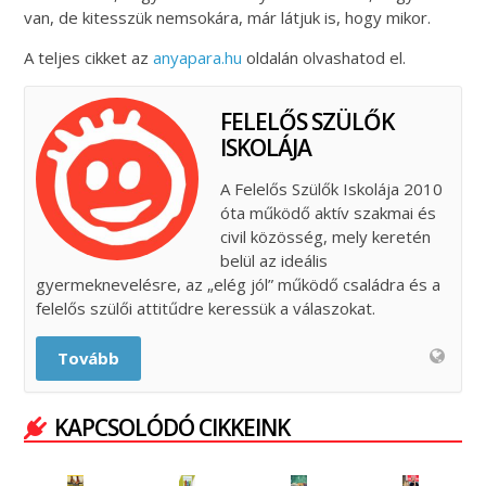
van, de kitesszük nemsokára, már látjuk is, hogy mikor.
A teljes cikket az
anyapara.hu
oldalán olvashatod el.
FELELŐS SZÜLŐK
ISKOLÁJA
A Felelős Szülők Iskolája 2010
óta működő aktív szakmai és
civil közösség, mely keretén
belül az ideális
gyermeknevelésre, az „elég jól” működő családra és a
felelős szülői attitűdre keressük a válaszokat.
Tovább
KAPCSOLÓDÓ CIKKEINK