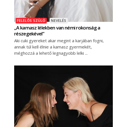
FELELŐS SZÜLŐ
NEVELÉS
„A kamasz lélekben van némi rokonság a
részegekével”
Aki cuki gyereket akar megint a karjában fogni,
annak túl kell élnie a kamasz gyermekét,
méghozzá a lehető legnagyobb lelki