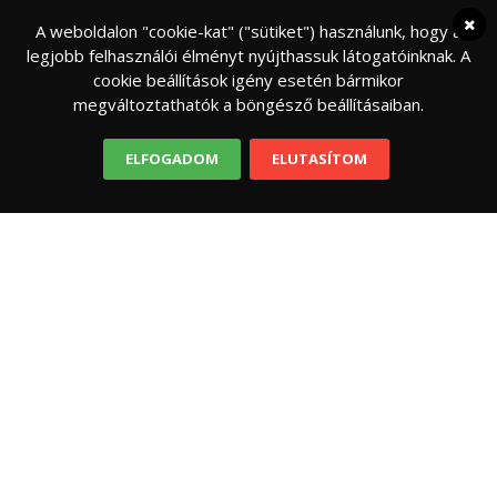
A weboldalon "cookie-kat" ("sütiket") használunk, hogy a
legjobb felhasználói élményt nyújthassuk látogatóinknak. A
cookie beállítások igény esetén bármikor
megváltoztathatók a böngésző beállításaiban.
ELFOGADOM
ELUTASÍTOM
FELELŐS SZÜLŐ
NEVELÉS
Mennyire legyen laza a kamasz gyeplője?
Ha nem kérdezed meg, hova megy, mikor jön
haza, melyik barátjával tölti az idejét, azt fogja
hinni, hogy egyáltalán nem