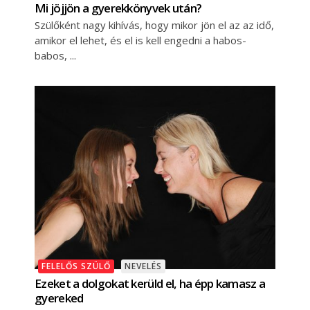
Mi jöjjön a gyerekkönyvek után?
Szülőként nagy kihívás, hogy mikor jön el az az idő,
amikor el lehet, és el is kell engedni a habos-
babos,
FELELŐS SZÜLŐ
NEVELÉS
Ezeket a dolgokat kerüld el, ha épp kamasz a
gyereked