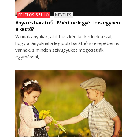
FELELŐS SZÜLŐ
NEVELÉS
Anya és barátnő – Miért ne legyél te is egyben
a kettő?
Vannak anyukák, akik büszkén kérkednek azzal,
hogy a lányuknál a legjobb barátnő szerepében is
vannak, s minden szívügyüket megosztják
egymással,