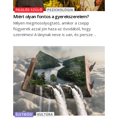
FELELŐS SZÜLŐ
PSZICHOLÓGIA
Miért olyan fontos a gyerekszerelem?
Milyen megmosolyogtató, amikor a csepp
fiúgyerek azzal jön haza az óvodából, hogy
szerelmes! A lánynak neve is van, és persze
ÉLETMÓD
KULTÚRA