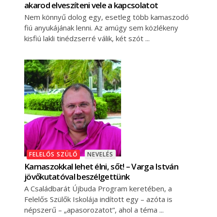
akarod elveszíteni vele a kapcsolatot
Nem könnyű dolog egy, esetleg több kamaszodó
fiú anyukájának lenni. Az amúgy sem közlékeny
kisfiú lakli tinédzserré válik, két szót
FELELŐS SZÜLŐ
NEVELÉS
Kamaszokkal lehet élni, sőt! – Varga István
jövőkutatóval beszélgettünk
A Családbarát Újbuda Program keretében, a
Felelős Szülők Iskolája indított egy – azóta is
népszerű – „apasorozatot”, ahol a téma