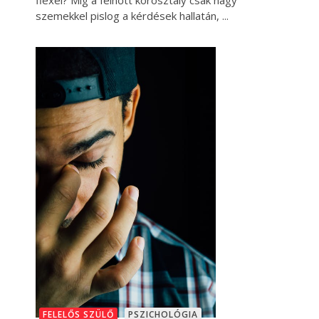
flexel? Míg a felnőtt korosztály csak nagy
szemekkel pislog a kérdések hallatán,
FELELŐS SZÜLŐ
PSZICHOLÓGIA