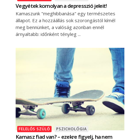
Vegyétek komolyan a depresszió jeleit!
Kamaszunk "meghibbanása" egy természetes
állapot. Ez a hozzáállás sok szorongástól kímél
meg bennünket, a valóság azonban ennél
árnyaltabb: időnként tényleg
FELELŐS SZÜLŐ
PSZICHOLÓGIA
Kamasz fiad van? – ezekre figyelj, ha nem