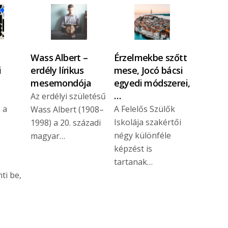
Wass Albert –
Érzelmekbe szőtt
i
erdély lírikus
mese, Jocó bácsi
t
mesemondója
egyedi módszerei,
…
Az erdélyi születésű
 a
A Felelős Szülők
Wass Albert (1908–
Iskolája szakértői
1998) a 20. századi
négy különféle
magyar…
képzést is
tartanak…
ti be,