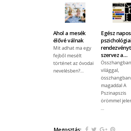
Ahol a mesék
Egész napos
élővé válnak
pszichológia
rendezvény
Mit adhat ma egy
szervez a…
fejből mesélt
Összhangban
történet az óvodai
világgal,
nevelésben?…
összhangban
magaddal A
Pszinapszis
örömmel jelen
…
Megosztás: