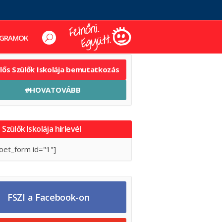
GRAMOK
elős Szülők Iskolája bemutatkozás
#HOVATOVÁBB
 Szülők Iskolája hírlevél
oet_form id="1"]
FSZI a Facebook-on