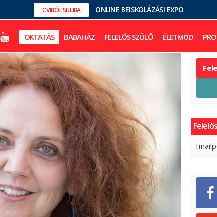
ONLINE BEISKOLÁZÁSI EXPO
OVIBÓL SULIBA
OKTATÁS
BABAHÁZ
FELELŐS SZÜLŐ
ÉLETMÓD
PRO
Fel
Felelős
[mailp