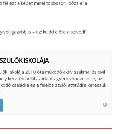
d fel ezt a képet minél többször, időzz el a
vel igazabb is – ez: küldd előre a szíved!”
 SZÜLŐK ISKOLÁJA
ülők Iskolája 2010 óta működő aktív szakmai és civil
ely keretén belül az ideális gyermeknevelésre, az
űködő családra és a felelős szülői attitűdre keressük
.