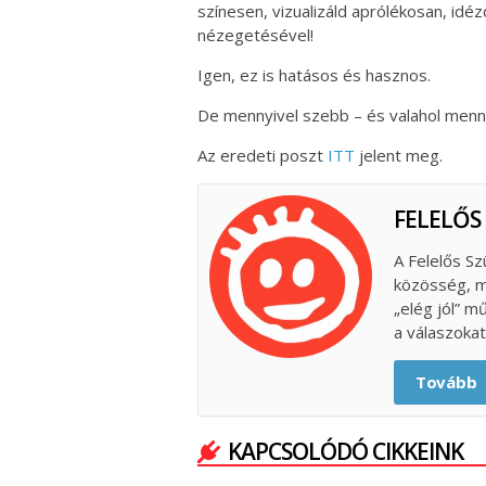
színesen, vizualizáld aprólékosan, idéz
nézegetésével!
Igen, ez is hatásos és hasznos.
De mennyivel szebb – és valahol mennyi
Az eredeti poszt
ITT
jelent meg.
FELELŐS
A Felelős Sz
közösség, m
„elég jól” m
a válaszokat
Tovább
KAPCSOLÓDÓ CIKKEINK