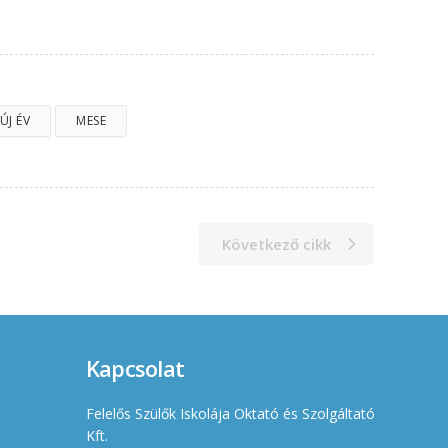
ÚJ ÉV
MESE
Következő cikk
Kapcsolat
Felelős Szülők Iskolája Oktató és Szolgáltató
Kft.