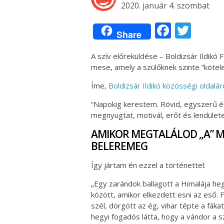
2020. január 4. szombat
Facebo
Twit
Share
A szív előreküldése – Boldizsár Ildikó
mese, amely a szülőknek szinte “kötel
Íme,
Boldizsár Ildikó
közösségi oldalár
“Napokig kerestem. Rövid, egyszerű 
megnyugtat, motivál, erőt és lendülete
AMIKOR MEGTALÁLOD „A” ME
BELEREMEG
Így jártam én ezzel a történettel:
„Egy zarándok ballagott a Himalája he
között, amikor elkezdett esni az eső. F
szél, dörgött az ég, vihar tépte a fákat
hegyi fogadós látta, hogy a vándor a s