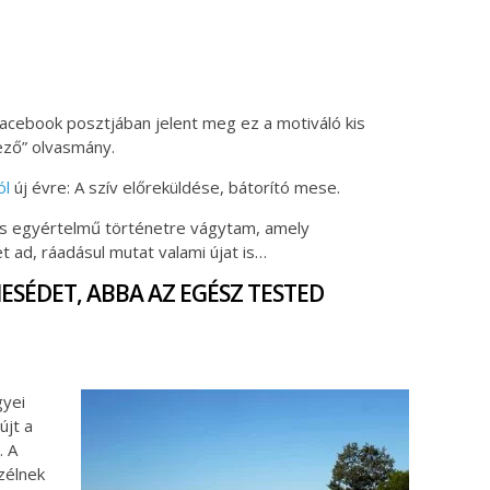
ok
ter
 Facebook posztjában jelent meg ez a motiváló kis
ező” olvasmány.
ól
új évre: A szív előreküldése, bátorító mese.
és egyértelmű történetre vágytam, amely
t ad, ráadásul mutat valami újat is…
SÉDET, ABBA AZ EGÉSZ TESTED
gyei
újt a
. A
zélnek