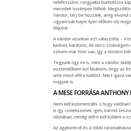
nekifeszülve, rongyaiba burkolózva kap
meredek ösvényen fölfelé. Megszólítot
Vándor, térj be hozzánk, amíg elvonul a
Ugyancsak bajos ilyen időben oly mag
följutni!
A vándor azonban ezt válaszolta: – K
kedves barátom, de nincs szükségem r
szívem már fönn van, így a testem több
Tegyünk úgy mi is, mint a vándor: küldj
esztendőben! Azt kívánom, hogy az év f
amit most előre küldött. Mert igaza va
magunk is.
A MESE FORRÁSA ANTHONY 
Nem kell kommentálni. S hogy valóban b
is így cselekszenek: igen, bármit teszü
iskolában, mindig előre kell küldeni a s
Az agykontroll és a többi racionalitásra