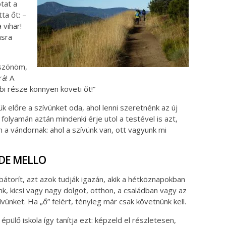
tat a
ta őt: –
 vihar!
asra
öszönöm,
á! A
i része könnyen követi őt!”
ük előre a szívünket oda, ahol lenni szeretnénk az új
olyamán aztán mindenki érje utol a testével is azt,
n a vándornak: ahol a szívünk van, ott vagyunk mi
DE MELLO
átorít, azt azok tudják igazán, akik a hétköznapokban
nk, kicsi vagy nagy dolgot, otthon, a családban vagy az
zívünket. Ha „ő” felért, tényleg már csak követnünk kell.
 épülő iskola így tanítja ezt: képzeld el részletesen,