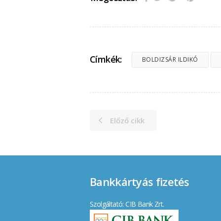
Címkék:
BOLDIZSÁR ILDIKÓ
Előző cikk
Bankkártyás fizetés
Szolgáltató: CIB Bank Zrt.