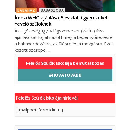
BABAHÁZ
BABASZOBA
Íme a WHO ajánlásai 5 év alatti gyerekeket
nevelő szülőknek
Az Egészségügyi Világszervezet (WHO) friss
ajánlásokat fogalmazott meg a képernyőnézésre,
a babahordozásra, az ülésre és a mozgásra. Ezek
között szerepel
Felelős Szülők Iskolája bemutatkozás
#HOVATOVÁBB
Felelős Szülők Iskolája hírlevél
[mailpoet_form id="1"]