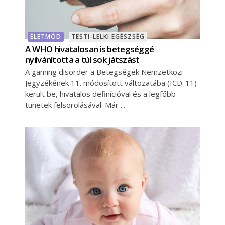
ÉLETMÓD
TESTI-LELKI EGÉSZSÉG
A WHO hivatalosan is betegséggé
nyilvánította a túl sok játszást
A gaming disorder a Betegségek Nemzetközi
Jegyzékének 11. módosított változatába (ICD-11)
került be, hivatalos definícióval és a legfőbb
tünetek felsorolásával. Már