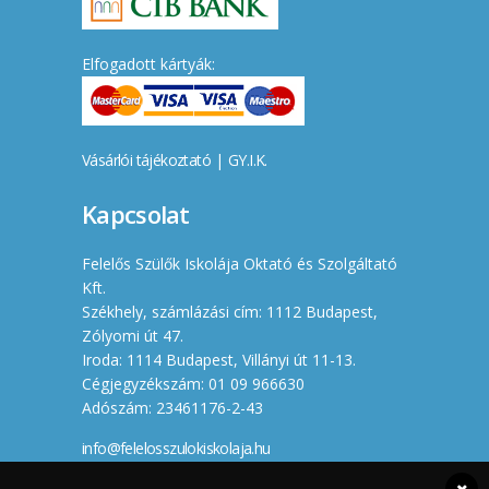
Elfogadott kártyák:
Vásárlói tájékoztató
|
GY.I.K.
Kapcsolat
Felelős Szülők Iskolája Oktató és Szolgáltató
Kft.
Székhely, számlázási cím: 1112 Budapest,
Zólyomi út 47.
Iroda: 1114 Budapest, Villányi út 11-13.
Cégjegyzékszám: 01 09 966630
Adószám: 23461176-2-43
info@felelosszulokiskolaja.hu
+36 20 358 66 12