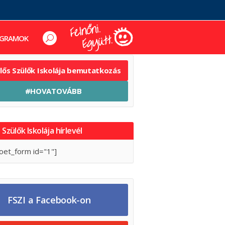
GRAMOK
elős Szülők Iskolája bemutatkozás
#HOVATOVÁBB
 Szülők Iskolája hírlevél
oet_form id="1"]
FSZI a Facebook-on