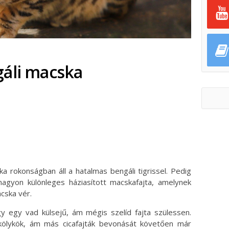
gáli macska
ok
ter
a rokonságban áll a hatalmas bengáli tigrissel. Pedig
nagyon különleges háziasított macskafajta, amelynek
cska vér.
y egy vad külsejű, ám mégis szelíd fajta szülessen.
 kölykök, ám más cicafajták bevonását követően már