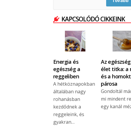
Tovább
KAPCSOLÓDÓ CIKKEINK
Energia és
Az egészség
egészség a
élet titka: a
reggeliben
és a homokt
párosa
A hétköznapokban
Gondoltál már
általában nagy
mi mindent re
rohanásban
egy kanál mé
kezdődnek a
reggeleink, és
gyakran…