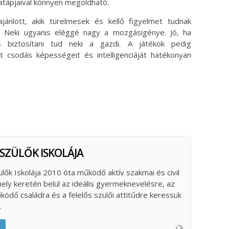
atápjaival könnyen megoldható.
jánlott, akik türelmesek és kellő figyelmet tudnak
k. Neki ugyanis eléggé nagy a mozgásigénye. Jó, ha
is biztosítani tud neki a gazdi. A játékok pedig
t csodás képességeit és intelligenciáját hatékonyan
 SZÜLŐK ISKOLÁJA
ülők Iskolája 2010 óta működő aktív szakmai és civil
ely keretén belül az ideális gyermeknevelésre, az
űködő családra és a felelős szülői attitűdre keressük
.