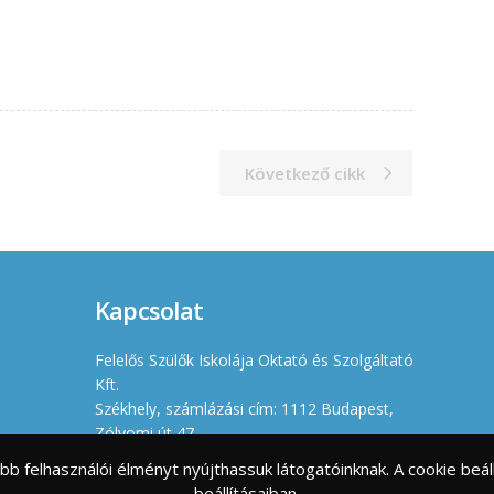
Következő cikk
Kapcsolat
Felelős Szülők Iskolája Oktató és Szolgáltató
Kft.
Székhely, számlázási cím: 1112 Budapest,
Zólyomi út 47.
Iroda: 1114 Budapest, Villányi út 11-13.
jobb felhasználói élményt nyújthassuk látogatóinknak. A cookie b
Cégjegyzékszám: 01 09 966630
beállításaiban.