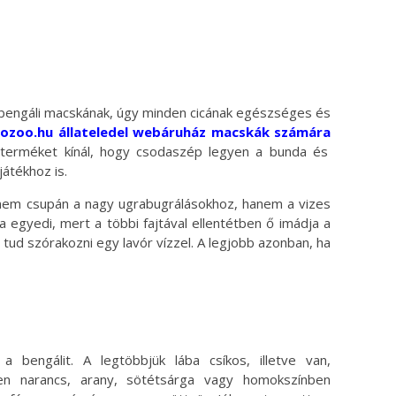
y bengáli macskának, úgy minden cicának egészséges és
tozoo.hu állateledel webáruház macskák számára
terméket kínál, hogy csodaszép legyen a bunda és
átékhoz is.
 nem csupán a nagy ugrabugrálásokhoz, hanem a vizes
a egyedi, mert a többi fajtával ellentétben ő imádja a
 tud szórakozni egy lavór vízzel. A legjobb azonban, ha
a bengálit. A legtöbbjük lába csíkos, illetve van,
ően narancs, arany, sötétsárga vagy homokszínben