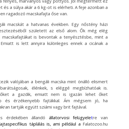
dája fényes, márványos vagy pöttyös. Jól megtermett ez
és a súlya akár a 6 kg-ot is elérheti. A feje azonban a
zen ragadozó macskafajta őse van.
áli macskát a hatvanas években. Egy nőstény házi
sztezéséből született az első alom. Ők még elég
 macskafajtákat is bevontak a tenyésztésbe, mint a
. Emiatt is lett annyira különleges ennek a cicának a
tezik valójában a bengáli macska mint önálló elismert
s barátságosak, élénkek, s eléggé megbízhatóak is.
 őket a gazdik, emiatt nem is igazán lehet őket
bb és érzékenyebb fajtákkal. Ám mégsem jó, ha
ran tartják együtt sziámi vagy brit fajtával.
és érdekében állandó
állatorvosi felügyele
t
re van
fajtaspecifikus táplálás is, ami például a
Falatozoo.hu