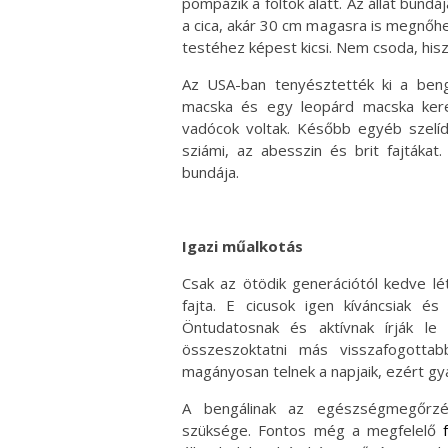
pompázik a foltok alatt. Az állat bun
a cica, akár 30 cm magasra is megnőhet 
testéhez képest kicsi. Nem csoda, his
Az USA-ban tenyésztették ki a beng
macska és egy leopárd macska kere
vadócok voltak. Később egyéb szelíd
sziámi, az abesszin és brit fajtákat
bundája.
Igazi műalkotás
Csak az ötödik generációtól kedve lé
fajta. E cicusok igen kíváncsiak é
Öntudatosnak és aktívnak írják le
összeszoktatni más visszafogotta
magányosan telnek a napjaik, ezért gyak
A bengálinak az egészségmegőrz
szüksége. Fontos még a megfelelő