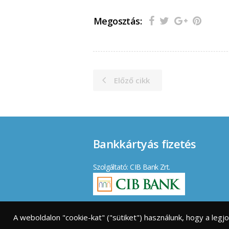
Megosztás:
Előző cikk
Bankkártyás fizetés
Szolgáltató: CIB Bank Zrt.
Elfogadott kártyák:
A weboldalon "cookie-kat" ("sütiket") használunk, hogy a leg