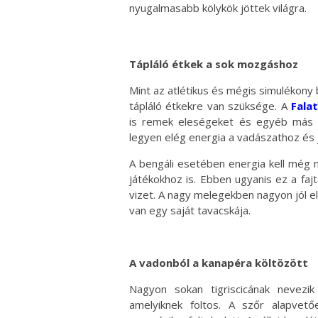
nyugalmasabb kölykök jöttek világra.
Tápláló étkek a sok mozgáshoz
Mint az atlétikus és mégis simulékon
tápláló étkekre van szüksége. A
Fala
is remek eleségeket és egyéb más 
legyen elég energia a vadászathoz és j
A bengáli esetében energia kell még
játékokhoz is. Ebben ugyanis ez a fajt
vizet. A nagy melegekben nagyon jól el
van egy saját tavacskája.
A vadonból a kanapéra költözött
Nagyon sokan tigriscicának nevezik 
amelyiknek foltos. A szőr alapvet