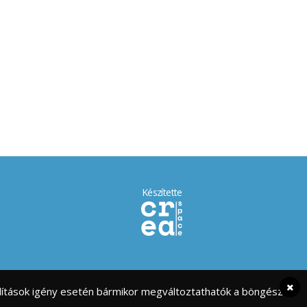
Készítette
eállítások igény esetén bármikor megváltoztathatók a böngésző