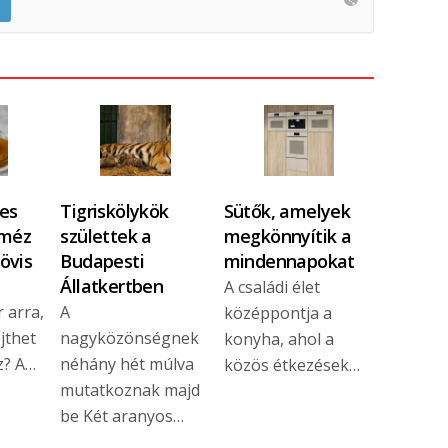
es
Tigriskölykök
Sütők, amelyek
 méz
születtek a
megkönnyítik a
övis
Budapesti
mindennapokat
Állatkertben
A családi élet
 arra,
A
középpontja a
jthet
nagyközönségnek
konyha, ahol a
z? A…
néhány hét múlva
közös étkezések…
mutatkoznak majd
be Két aranyos…