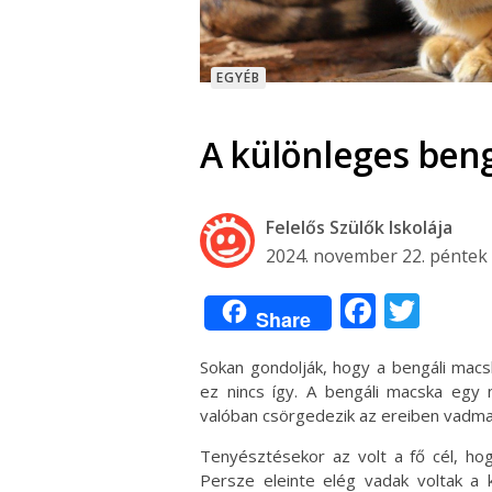
EGYÉB
A különleges ben
Felelős Szülők Iskolája
2024. november 22. péntek
Facebo
Twit
Share
Sokan gondolják, hogy a bengáli macsk
ez nincs így. A bengáli macska egy 
valóban csörgedezik az ereiben vadma
Tenyésztésekor az volt a fő cél, hog
Persze eleinte elég vadak voltak a