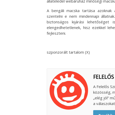
állateledel webáruház minőségi macsk
A bengáli macska tartása azoknak a
szentelni e nem mindennapi állatna
biztonságos kijárási lehetőséget 
elengedhetetlenek, hisz ezekkel lehe
fejleszteni.
szponzorált tartalom (X)
FELELŐS
A Felelős Sz
közösség, m
„elég jól” m
a válaszokat