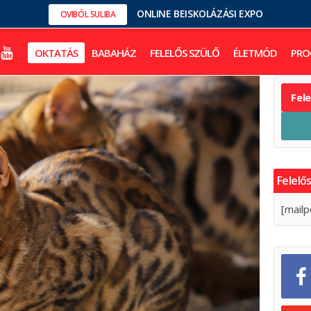
ONLINE BEISKOLÁZÁSI EXPO
OVIBÓL SULIBA
OKTATÁS
BABAHÁZ
FELELŐS SZÜLŐ
ÉLETMÓD
PRO
Fel
Felelős
[mailp