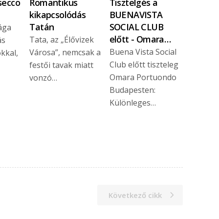
secco
Romantikus
Tisztelgés a
kikapcsolódás
BUENAVISTA
Tatán
SOCIAL CLUB
ága
előtt - Omara…
Tata, az „Élővizek
ás
Buena Vista Social
Városa”, nemcsak a
ókkal,
Club előtt tiszteleg
festői tavak miatt
Omara Portuondo
vonzó…
Budapesten:
Különleges…
Következő cikk