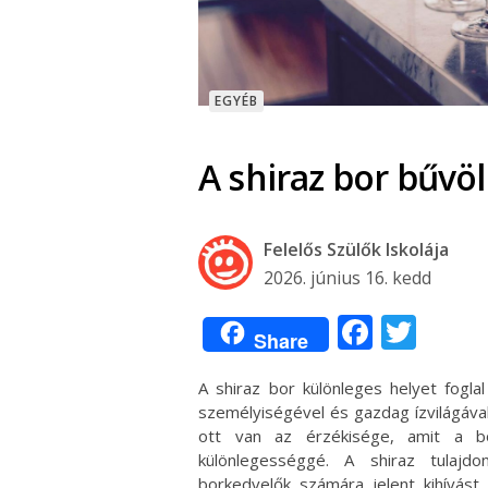
EGYÉB
A shiraz bor bűvöl
Felelős Szülők Iskolája
2026. június 16. kedd
Facebo
Twit
Share
A shiraz bor különleges helyet fogl
személyiségével és gazdag ízvilágáv
ott van az érzékisége, amit a bo
különlegességgé. A shiraz tulaj
borkedvelők számára jelent kihívást