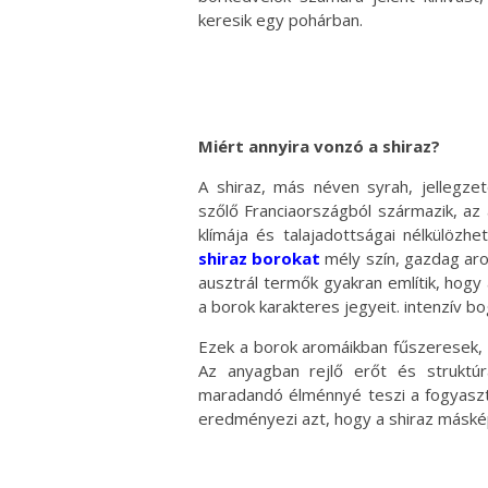
keresik egy pohárban.
Miért annyira vonzó a shiraz?
A shiraz, más néven syrah, jellegzet
szőlő Franciaországból származik, az 
klímája és talajadottságai nélkülözh
shiraz borokat
mély szín, gazdag aro
ausztrál termők gyakran említik, hogy 
a borok karakteres jegyeit. intenzív b
Ezek a borok aromáikban fűszeresek, 
Az anyagban rejlő erőt és struktúr
maradandó élménnyé teszi a fogyasztá
eredményezi azt, hogy a shiraz máskép