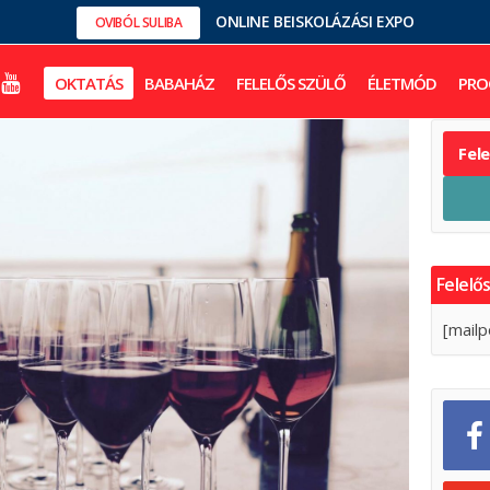
ONLINE BEISKOLÁZÁSI EXPO
OVIBÓL SULIBA
OKTATÁS
BABAHÁZ
FELELŐS SZÜLŐ
ÉLETMÓD
PRO
Fel
Felelős
[mailp