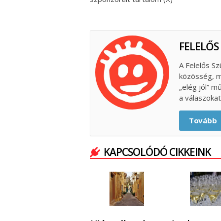
FELELŐS
A Felelős Sz
közösség, m
„elég jól” m
a válaszokat
Tovább
KAPCSOLÓDÓ CIKKEINK