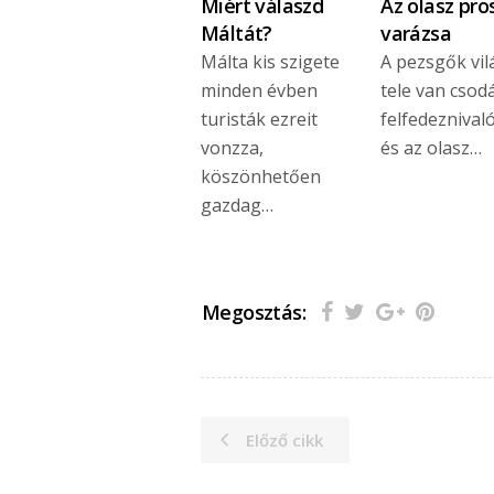
Miért válaszd
Az olasz pro
Máltát?
varázsa
Málta kis szigete
A pezsgők vil
minden évben
tele van csod
turisták ezreit
felfedeznival
vonzza,
és az olasz…
köszönhetően
gazdag…
Megosztás:
Előző cikk