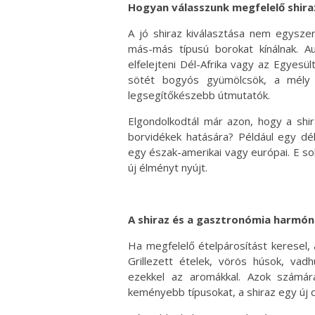
Hogyan válasszunk megfelelő shira
A jó shiraz kiválasztása nem egysze
más-más típusú borokat kínálnak. Au
elfelejteni Dél-Afrika vagy az Egyesü
sötét bogyós gyümölcsök, a mély 
legsegítőkészebb útmutatók.
Elgondolkodtál már azon, hogy a shi
borvidékek hatására? Például egy dél
egy észak-amerikai vagy európai. E sok
új élményt nyújt.
A shiraz és a gasztronómia harmón
Ha megfelelő ételpárosítást keresel, 
Grillezett ételek, vörös húsok, va
ezekkel az aromákkal. Azok számára
keményebb típusokat, a shiraz egy új 