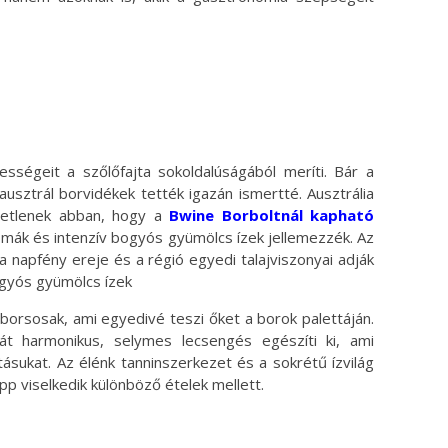
ességeit a szőlőfajta sokoldalúságából meríti. Bár a
ausztrál borvidékek tették igazán ismertté. Ausztrália
etetlenek abban, hogy a
Bwine Borboltnál kapható
mák és intenzív bogyós gyümölcs ízek jellemezzék. Az
a napfény ereje és a régió egyedi talajviszonyai adják
ogyós gyümölcs ízek
borsosak, ami egyedivé teszi őket a borok palettáján.
át harmonikus, selymes lecsengés egészíti ki, ami
sukat. Az élénk tanninszerkezet és a sokrétű ízvilág
p viselkedik különböző ételek mellett.