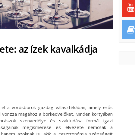
ete: az ízek kavalkádja
ok
ter
al el a vörösborok gazdag választékában, amely erős
al vonzza magához a borkedvelőket. Minden kortyában
rászok szenvedélye és szaktudása formál igazi
donságainak megismerése és élvezete nemcsak a
, hanem azoknak is, akik a gasztronómia szépségeit