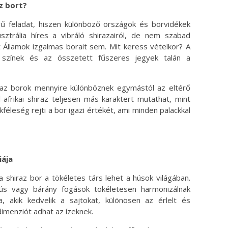
z bort?
rű feladat, hiszen különböző országok és borvidékek
sztrália híres a vibráló shirazairól, de nem szabad
lt Államok izgalmas borait sem. Mit keress vételkor? A
színek és az összetett fűszeres jegyek talán a
raz borok mennyire különböznek egymástól az eltérő
-afrikai shiraz teljesen más karaktert mutathat, mint
féleség rejti a bor igazi értékét, ami minden palackkal
iája
a shiraz bor a tökéletes társ lehet a húsok világában.
dhús vagy bárány fogások tökéletesen harmonizálnak
, akik kedvelik a sajtokat, különösen az érlelt és
dimenziót adhat az ízeknek.