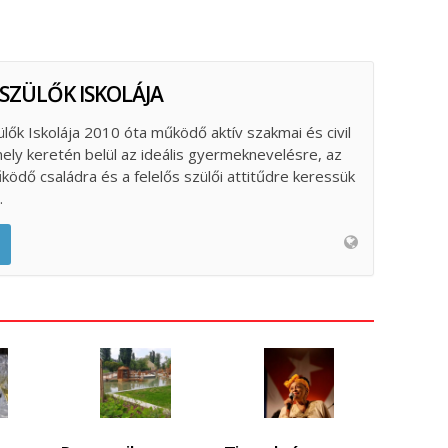
 SZÜLŐK ISKOLÁJA
ülők Iskolája 2010 óta működő aktív szakmai és civil
ely keretén belül az ideális gyermeknevelésre, az
űködő családra és a felelős szülői attitűdre keressük
.