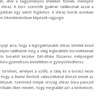
án, ahol a hagyományos ételeket főznek, mennyire
shiraz. A bort szeretők gyakran találkoznak azzal a
legjobban egy adott fogáshoz. A shiraz borok azonban
yen ízkombinációban képesek ragyogni.
nyújt arra, hogy a legizgalmasabb shiraz tételek közül
elyen találhatók meg a világ legkiválóbb borvidékeinek
nzív boraitól kezdve Dél-Afrika fűszeres mélységeit
túra gyümölcsös kivitelében is gyönyörködhetsz.
 történet, amelyet a szőlő, a talaj és a borász keze
 hogy a Bwine Borbolt választékával élvezd ennek az
ektusát. Szerinted melyik ország shiraz bora passzol
ipróbálni őket mindet, hogy megtaláld azt a kedvencet,