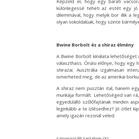
Képzeld el, hogy egy baráti vacsor
különlegessé teheti az estét egy jó 
dilemmával, hogy melyik bor illik a 
olyan sokoldalúak, hogy szinte bármil
Bwine Borbolt és a shiraz élmény
A Bwine Borbolt kínálata lehetőséget 
választhass. Óriási előnye, hogy egy h
shirazai. Ausztrália izgalmasan inte
ismerheted meg, de az amerikai borkul
A shiraz nem pusztán ital, hanem egy
munkája formált. Lehetőséged van rá,
egyedülálló szőlőfajtának minden asp
leginkább a te ízlésedhez? Jó ötlet k
amely igazán rezonál veled.
szponzorált tartalom (X)