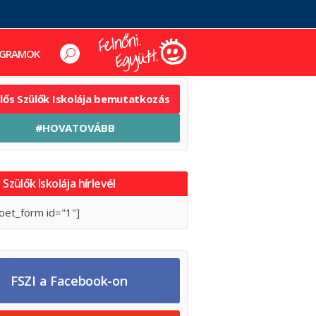
GRAMOK
elős Szülők Iskolája bemutatkozás
#HOVATOVÁBB
 Szülők Iskolája hírlevél
oet_form id="1"]
FSZI a Facebook-on