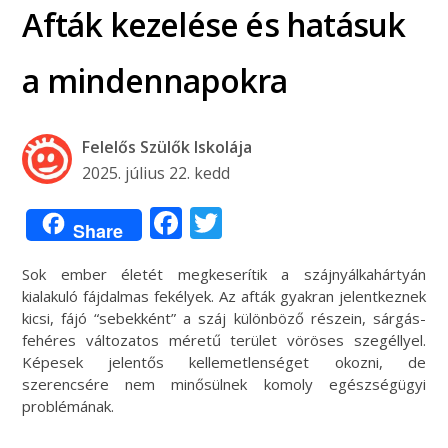
Afták kezelése és hatásuk
a mindennapokra
Felelős Szülők Iskolája
2025. július 22. kedd
Facebook
Twitter
Share
Sok ember életét megkeserítik a szájnyálkahártyán
kialakuló fájdalmas fekélyek. Az afták gyakran jelentkeznek
kicsi, fájó “sebekként” a száj különböző részein, sárgás-
fehéres változatos méretű terület vöröses szegéllyel.
Képesek jelentős kellemetlenséget okozni, de
szerencsére nem minősülnek komoly egészségügyi
problémának.