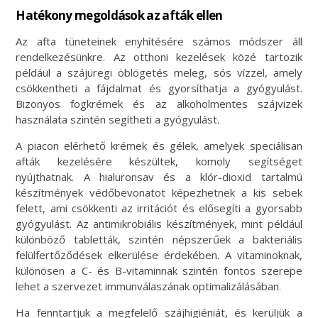
Hatékony megoldások az afták ellen
Az afta tüneteinek enyhítésére számos módszer áll
rendelkezésünkre. Az otthoni kezelések közé tartozik
például a szájüregi öblögetés meleg, sós vízzel, amely
csökkentheti a fájdalmat és gyorsíthatja a gyógyulást.
Bizonyos fogkrémek és az alkoholmentes szájvizek
használata szintén segítheti a gyógyulást.
A piacon elérhető krémek és gélek, amelyek speciálisan
afták kezelésére készültek, komoly segítséget
nyújthatnak. A hialuronsav és a klór-dioxid tartalmú
készítmények védőbevonatot képezhetnek a kis sebek
felett, ami csökkenti az irritációt és elősegíti a gyorsabb
gyógyulást. Az antimikrobiális készítmények, mint például
különböző tabletták, szintén népszerűek a bakteriális
felülfertőződések elkerülése érdekében. A vitaminoknak,
különösen a C- és B-vitaminnak szintén fontos szerepe
lehet a szervezet immunválaszának optimalizálásában.
Ha fenntartjuk a megfelelő szájhigiéniát, és kerüljük a