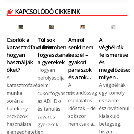
KAPCSOLÓDÓ CIKKEINK
Csörlők a
Túl sok
Amiről
A
katasztrófavédelemben:
cukrot
senki nem
végbélrák
hogyan
fogyasztanak
beszél –
felismerése
használják
a gyerekek
gyakori
és
őket?
panaszok
megelőzése:
Hogyan
és azok…
milyen…
A
befolyásolja
A
A végbélrák
katasztrófavédelmi
a
várandósság
egy komoly
munka
cukorfogyasztás
csodálatos
és szinte
során a
az ADHD-s
időszak – de
észrevétlenül
hatékony
és tanulási
sokszor
kialakuló
eszközök
zavaros
nem csak a…
betegség,
használata
gyerekek…
hiszen…
elengedhetetlen.