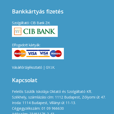
Bankkártyás fizetés
Szolgáltató: CIB Bank Zrt.
Elfogadott kártyák:
Vásárlói tájékoztató
|
GY.I.K.
Kapcsolat
Felelős Szülők Iskolája Oktató és Szolgáltató Kft.
Székhely, számlázási cím: 1112 Budapest, Zólyomi út 47.
Iroda: 1114 Budapest, Villányi út 11-13.
Cégjegyzékszám: 01 09 966630
Adószám: 23461176-2-43