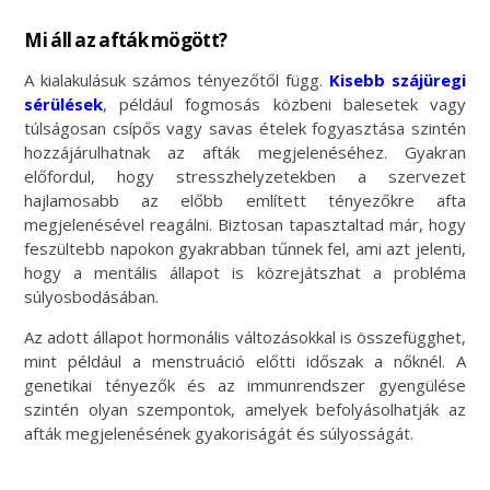
Mi áll az afták mögött?
A kialakulásuk számos tényezőtől függ.
Kisebb szájüregi
sérülések
, például fogmosás közbeni balesetek vagy
túlságosan csípős vagy savas ételek fogyasztása szintén
hozzájárulhatnak az afták megjelenéséhez. Gyakran
előfordul, hogy stresszhelyzetekben a szervezet
hajlamosabb az előbb említett tényezőkre afta
megjelenésével reagálni. Biztosan tapasztaltad már, hogy
feszültebb napokon gyakrabban tűnnek fel, ami azt jelenti,
hogy a mentális állapot is közrejátszhat a probléma
súlyosbodásában.
Az adott állapot hormonális változásokkal is összefügghet,
mint például a menstruáció előtti időszak a nőknél. A
genetikai tényezők és az immunrendszer gyengülése
szintén olyan szempontok, amelyek befolyásolhatják az
afták megjelenésének gyakoriságát és súlyosságát.