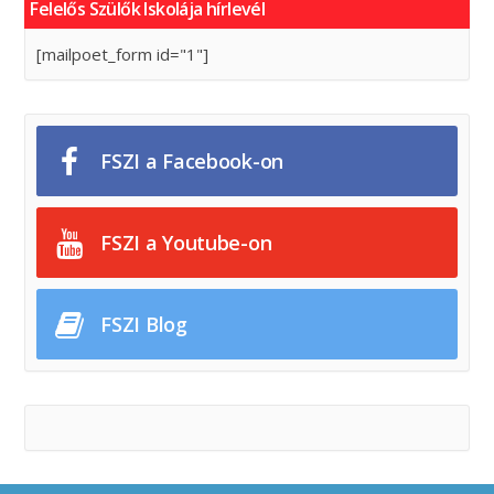
Felelős Szülők Iskolája hírlevél
[mailpoet_form id="1"]
FSZI a Facebook-on
FSZI a Youtube-on
FSZI Blog