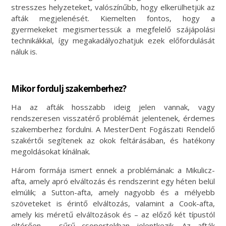
stresszes helyzeteket, valószínűbb, hogy elkerülhetjük az
afták megjelenését. Kiemelten fontos, hogy a
gyermekeket megismertessük a megfelelő szájápolási
technikákkal, így megakadályozhatjuk ezek előfordulását
náluk is.
Mikor fordulj szakemberhez?
Ha az afták hosszabb ideig jelen vannak, vagy
rendszeresen visszatérő problémát jelentenek, érdemes
szakemberhez fordulni. A MesterDent Fogászati Rendelő
szakértői segítenek az okok feltárásában, és hatékony
megoldásokat kínálnak.
Három formája ismert ennek a problémának: a Mikulicz-
afta, amely apró elváltozás és rendszerint egy héten belül
elmúlik; a Sutton-afta, amely nagyobb és a mélyebb
szöveteket is érintő elváltozás, valamint a Cook-afta,
amely kis méretű elváltozások és – az előző két típustól
eltérően – sűrű csoportokban jelentkezik. Az afták