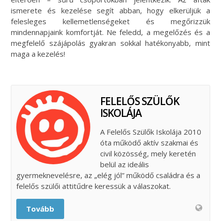
ismerete és kezelése segít abban, hogy elkerüljük a
felesleges kellemetlenségeket és megőrizzük
mindennapjaink komfortját. Ne feledd, a megelőzés és a
megfelelő szájápolás gyakran sokkal hatékonyabb, mint
maga a kezelés!
FELELŐS SZÜLŐK
ISKOLÁJA
A Felelős Szülők Iskolája 2010
óta működő aktív szakmai és
civil közösség, mely keretén
belül az ideális
gyermeknevelésre, az „elég jól” működő családra és a
felelős szülői attitűdre keressük a válaszokat.
Tovább