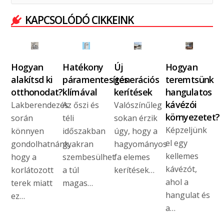
KAPCSOLÓDÓ CIKKEINK
Hogyan
Hatékony
Új
Hogyan
alakítsd ki
páramentesítés
generációs
teremtsünk
otthonodat?
klímával
kerítések
hangulatos
kávézói
Lakberendezés
Az őszi és
Valószínűleg
környezetet?
során
téli
sokan érzik
Képzeljünk
könnyen
időszakban
úgy, hogy a
el egy
gondolhatnánk,
gyakran
hagyományos
kellemes
hogy a
szembesülhet
fa elemes
kávézót,
korlátozott
a túl
kerítések…
ahol a
terek miatt
magas…
hangulat és
ez…
a…