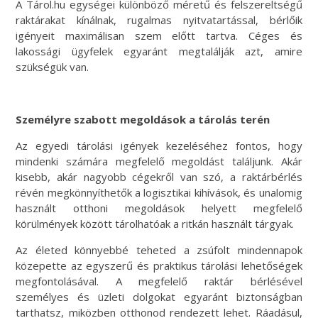
A Tárol.hu egységei különböző méretű és felszereltségű
raktárakat kínálnak, rugalmas nyitvatartással, bérlőik
igényeit maximálisan szem előtt tartva. Céges és
lakossági ügyfelek egyaránt megtalálják azt, amire
szükségük van.
Személyre szabott megoldások a tárolás terén
Az egyedi tárolási igények kezeléséhez fontos, hogy
mindenki számára megfelelő megoldást találjunk. Akár
kisebb, akár nagyobb cégekről van szó, a raktárbérlés
révén megkönnyíthetők a logisztikai kihívások, és unalomig
használt otthoni megoldások helyett megfelelő
körülmények között tárolhatóak a ritkán használt tárgyak.
Az életed könnyebbé teheted a zsúfolt mindennapok
közepette az egyszerű és praktikus tárolási lehetőségek
megfontolásával. A megfelelő raktár bérlésével
személyes és üzleti dolgokat egyaránt biztonságban
tarthatsz, miközben otthonod rendezett lehet. Ráadásul,