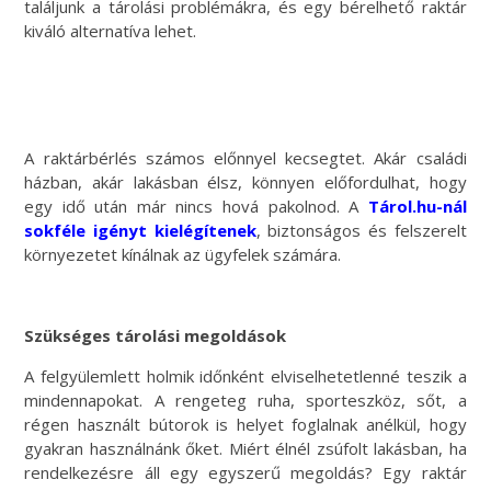
találjunk a tárolási problémákra, és egy bérelhető raktár
kiváló alternatíva lehet.
A raktárbérlés számos előnnyel kecsegtet. Akár családi
házban, akár lakásban élsz, könnyen előfordulhat, hogy
egy idő után már nincs hová pakolnod. A
Tárol.hu-nál
sokféle igényt kielégítenek
, biztonságos és felszerelt
környezetet kínálnak az ügyfelek számára.
Szükséges tárolási megoldások
A felgyülemlett holmik időnként elviselhetetlenné teszik a
mindennapokat. A rengeteg ruha, sporteszköz, sőt, a
régen használt bútorok is helyet foglalnak anélkül, hogy
gyakran használnánk őket. Miért élnél zsúfolt lakásban, ha
rendelkezésre áll egy egyszerű megoldás? Egy raktár