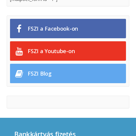
FSZI a Facebook-on
FSZI a Youtube-on
FSZI Blog
Bankkártyás fizetés