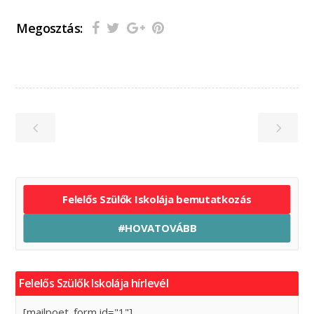
Megosztás:
Felelős Szülők Iskolája bemutatkozás
#HOVATOVÁBB
Felelős Szülők Iskolája hírlevél
[mailpoet_form id="1"]