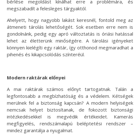
bérlése megoldást kínálhat erre a problémára, és
megszabadít a felesleges tárgyaktól.
Ahelyett, hogy nagyobb lakást keresnél, fontold meg az
átmeneti tárolás lehetőségét. Sok esetben erre nem is
gondolnánk, pedig egy apró változtatás is óriási hatással
lehet az életterünk minőségére. A tárolási igényeket
könnyen kielégíti egy raktár, így otthonod megmaradhat a
pihenés és kikapcsolódás színteréül.
Modern raktárak előnyei
A mai raktárak számos előnyt tartogatnak. Talán a
legfontosabb a megbízhatóság és a védelem. Kétségek
merülnek fel a biztonság kapcsán? A modern helyiségek
nemcsak helyet biztosítanak, de fokozott biztonsági
intézkedésekkel is megvédik értékeidet. Kamerás
megfigyelés, rendszámalapú beléptetési rendszer –
mindez garantálja a nyugalmat.