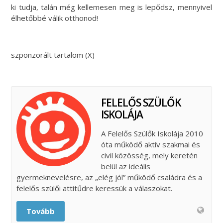
ki tudja, talán még kellemesen meg is lepődsz, mennyivel
élhetőbbé válik otthonod!
szponzorált tartalom (X)
FELELŐS SZÜLŐK
ISKOLÁJA
A Felelős Szülők Iskolája 2010
óta működő aktív szakmai és
civil közösség, mely keretén
belül az ideális
gyermeknevelésre, az „elég jól” működő családra és a
felelős szülői attitűdre keressük a válaszokat.
Tovább