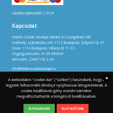
Vásárlói tájékoztató
|
GY.I.K.
Kapcsolat
Felelős Szülők Iskolája Oktató és Szolgáltató Kft.
Székhely, számlázási cím: 1112 Budapest, Zólyomi út 47.
Iroda: 1114 Budapest, Villányi út 11-13.
Cégjegyzékszám: 01 09 966630
Adószám: 23461176-2-43
info@felelosszulokiskolaja.hu
+36 20 358 66 12
A weboldalon "cookie-kat" ("sütiket") használunk, hogy a
legjobb felhasználói élményt nyújthassuk látogatóinknak. A
Készített
cookie beállítások igény esetén bármikor
megváltoztathatók a böngésző beállításaiban.
ELFOGADOM
ELUTASÍTOM