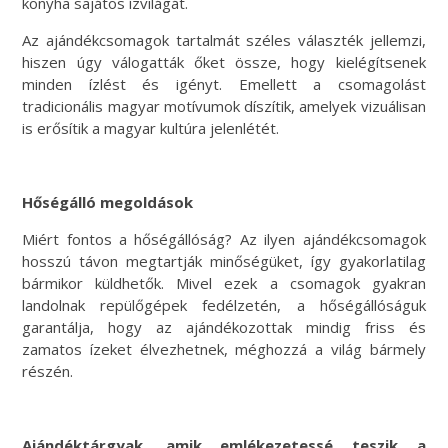
konyha sajátos ízvilágát.
Az ajándékcsomagok tartalmát széles választék jellemzi,
hiszen úgy válogatták őket össze, hogy kielégítsenek
minden ízlést és igényt. Emellett a csomagolást
tradicionális magyar motívumok díszítik, amelyek vizuálisan
is erősítik a magyar kultúra jelenlétét.
Hőségálló megoldások
Miért fontos a hőségállóság? Az ilyen ajándékcsomagok
hosszú távon megtartják minőségüket, így gyakorlatilag
bármikor küldhetők. Mivel ezek a csomagok gyakran
landolnak repülőgépek fedélzetén, a hőségállóságuk
garantálja, hogy az ajándékozottak mindig friss és
zamatos ízeket élvezhetnek, méghozzá a világ bármely
részén.
Ajándéktárgyak, amik emlékezetessé teszik a