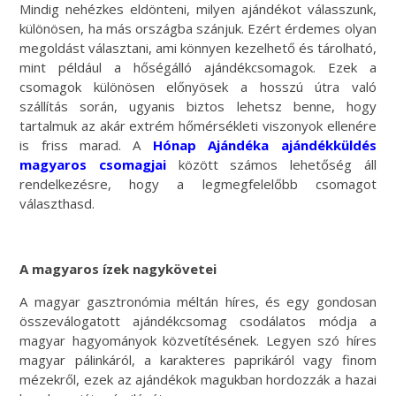
Mindig nehézkes eldönteni, milyen ajándékot válasszunk,
különösen, ha más országba szánjuk. Ezért érdemes olyan
megoldást választani, ami könnyen kezelhető és tárolható,
mint például a hőségálló ajándékcsomagok. Ezek a
csomagok különösen előnyösek a hosszú útra való
szállítás során, ugyanis biztos lehetsz benne, hogy
tartalmuk az akár extrém hőmérsékleti viszonyok ellenére
is friss marad.
A
Hónap Ajándéka ajándékküldés
magyaros csomagjai
között számos lehetőség áll
rendelkezésre, hogy a legmegfelelőbb csomagot
választhasd.
A magyaros ízek nagykövetei
A magyar gasztronómia méltán híres, és egy gondosan
összeválogatott ajándékcsomag csodálatos módja a
magyar hagyományok közvetítésének. Legyen szó híres
magyar pálinkáról, a karakteres paprikáról vagy finom
mézekről, ezek az ajándékok magukban hordozzák a hazai