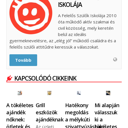
ISKOLÁJA
A Felelős Szülők Iskolája 2010
óta működő aktív szakmai és
civil közösség, mely keretén
belül az ideális
gyermeknevelésre, az „elég jól” működő családra és a
felelős szülői attitűdre keressük a válaszokat.
Tovább
KAPCSOLÓDÓ CIKKEINK
A tökéletes
Grill
Hatékony
Mi alapján
ajándék
eszközök
megoldás
válasszuk
nőknek:
ajándéknak
a mélykúti
ki a
ötletek és
szivattyúzásban
tökéletes
Az üzleti