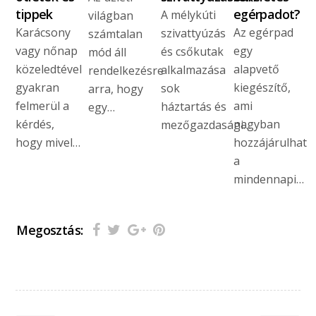
tippek
egérpadot?
A mélykúti
világban
Karácsony
Az egérpad
szivattyúzás
számtalan
vagy nőnap
egy
és csőkutak
mód áll
közeledtével
alapvető
alkalmazása
rendelkezésre
gyakran
kiegészítő,
sok
arra, hogy
felmerül a
ami
háztartás és
egy…
kérdés,
nagyban
mezőgazdasági…
hogy mivel…
hozzájárulhat
a
mindennapi…
Megosztás: