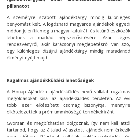
pillanatot
A személyre szabott ajándéktárgy mindig különleges
benyomást kelt. A logózható magyaros ajándékok egyedi
módon jelenítik meg a magyar kultúrát, és kitűnő eszközök
lehetnek a márkád népszerűsítésére. Akár céges
rendezvényről, akár karácsonyi meglepetésről van szó,
egy különleges dizájnú ajándéktárgy mindig maradandó
élményt nyújt majd.
Rugalmas ajándékküldési lehetőségek
A Hónap Ajándéka ajándékküldés nevű vállalat rugalmas
megoldásokat kínál az ajándékküldés területén. Az évi
több ezer elkészített csomag bizonyítja, mennyire
elkötelezettek a prémiumminőségű termékek iránt.
Gyorsan és megbízhatóan dolgoznak, így nem kell attól
tartanod, hogy az általad választott ajándék nem érkezik
meg időben. Ráadásul vállalják reklámcsokoládék és