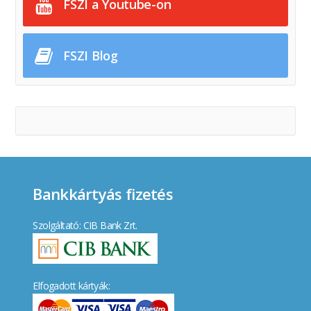
FSZI a Youtube-on
FSZI Blog
Bankkártyás fizetés
Szolgáltató: CIB Bank Zrt.
Elfogadott kártyák: