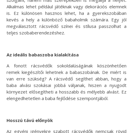
Alkalmas lehet például játéknak vagy dekorációs elemnek
is. Ez különösen hasznos lehet, ha a gyerekszobában
kevés a hely a különböző babaholmik számára. Egy jól
megválasztott rácsvédő színei és stílusa passzolhat a
teljes szobaberendezéshez.
Az ideális babaszoba kialakítása
A fonott rácsvédők sokoldalúságának köszönhetően
remek kiegészítői lehetnek a babaszobának. De miért is
van erre szükség? A rácsvédő segíthet abban, hogy a
baba alvási szokásai jobbá váljanak, hiszen a nyugodt
környezet elősegítheti a hosszabb és mélyebb alvást. Ez
elengedhetetlen a baba fejlődése szempontjából.
Hosszú távú előnyök
Az egyéni igényekre szabott rácsvédők nemcsak rövid