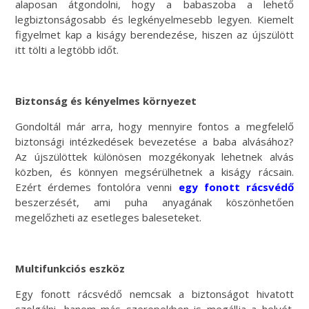
alaposan átgondolni, hogy a babaszoba a lehető
legbiztonságosabb és legkényelmesebb legyen. Kiemelt
figyelmet kap a kiságy berendezése, hiszen az újszülött
itt tölti a legtöbb időt.
Biztonság és kényelmes környezet
Gondoltál már arra, hogy mennyire fontos a megfelelő
biztonsági intézkedések bevezetése a baba alvásához?
Az újszülöttek különösen mozgékonyak lehetnek alvás
közben, és könnyen megsérülhetnek a kiságy rácsain.
Ezért érdemes fontolóra venni
egy fonott rácsvédő
beszerzését, ami puha anyagának köszönhetően
megelőzheti az esetleges baleseteket.
Multifunkciós eszköz
Egy fonott rácsvédő nemcsak a biztonságot hivatott
szolgálni, hanem más szerepekben is megállja a helyét.