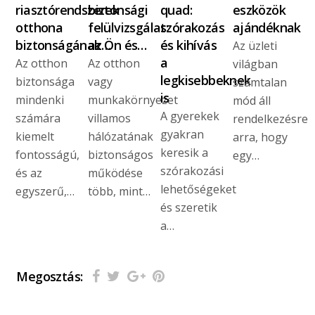
riasztórendszerek
biztonsági
quad:
eszközök
otthona
felülvizsgálat:
szórakozás
ajándéknak
biztonságának…
az Ön és…
és kihívás
Az üzleti
a
Az otthon
Az otthon
világban
legkisebbeknek
biztonsága
vagy
számtalan
is
mindenki
munkakörnyezet
mód áll
A gyerekek
számára
villamos
rendelkezésre
gyakran
kiemelt
hálózatának
arra, hogy
keresik a
fontosságú,
biztonságos
egy…
szórakozási
és az
működése
lehetőségeket
egyszerű,…
több, mint…
és szeretik
a…
Megosztás: