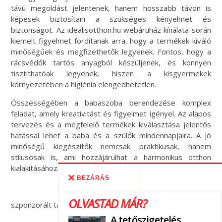
távú megoldást jelentenek, hanem hosszabb távon is
képesek biztosítani a szükséges kényelmet és
biztonságot. Az
idealisotthon.hu webáruház kínálata során
kiemelt figyelmet fordítanak arra, hogy a termékek kiváló
minőségűek és megfizethetők legyenek. Fontos, hogy a
rácsvédők tartós anyagból készüljenek, és könnyen
tisztíthatóak legyenek, hiszen a kisgyermekek
környezetében a higiénia elengedhetetlen.
Összességében a babaszoba berendezése komplex
feladat, amely kreativitást és figyelmet igényel. Az alapos
tervezés és a megfelelő termékek kiválasztása jelentős
hatással lehet a baba és a szülők mindennapjaira. A jó
minőségű kiegészítők nemcsak praktikusak, hanem
stílusosak is, ami hozzájárulhat a harmonikus otthon
kialakításához.
BEZÁRÁS
OLVASTAD MÁR?
szponzorált tartalom (X)
A tetőszigetelés