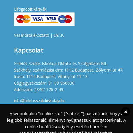
Elfogadott kártyák:
Vásárlói tájékoztató
|
GY.I.K.
Kapcsolat
Felelős Szülők Iskolája Oktató és Szolgáltató Kft.
Székhely, számlázási cím: 1112 Budapest, Zólyomi út 47.
Iroda: 1114 Budapest, Villányi út 11-13.
Cégjegyzékszám: 01 09 966630
Adószám: 23461176-2-43
info@felelosszulokiskolaja.hu
+36 20 358 66 12
A weboldalon "cookie-kat" ("sütiket") használunk, hogy a
legjobb felhasználói élményt nyújthassuk látogatóinknak. A
Készített
cookie beállítások igény esetén bármikor