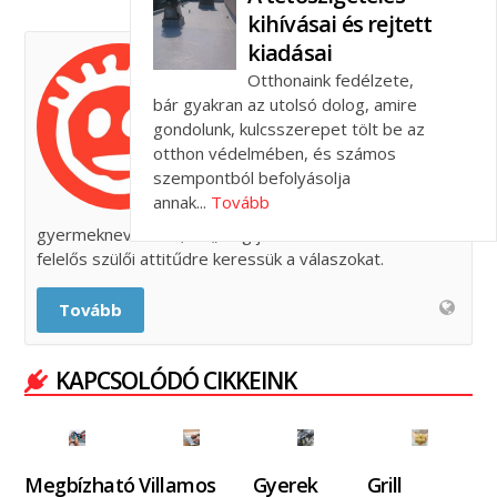
kihívásai és rejtett
kiadásai
FELELŐS SZÜLŐK
Otthonaink fedélzete,
ISKOLÁJA
bár gyakran az utolsó dolog, amire
gondolunk, kulcsszerepet tölt be az
A Felelős Szülők Iskolája 2010
otthon védelmében, és számos
óta működő aktív szakmai és
szempontból befolyásolja
civil közösség, mely keretén
annak...
Tovább
belül az ideális
gyermeknevelésre, az „elég jól” működő családra és a
felelős szülői attitűdre keressük a válaszokat.
Tovább
KAPCSOLÓDÓ CIKKEINK
Megbízható
Villamos
Gyerek
Grill