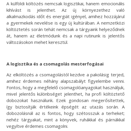
A külföldi költözés nemcsak logisztikai, hanem emocionális
kihívást is jelenthet. Az új környezethez való
alkalmazkodás időt és energiát igényel, amihez hozzájárul
a gyermekek nevelése is egy új kultúrában. A nemzetközi
költöztetés során tehát nemcsak a tárgyaink helyeződnek
át, hanem az életmódunk és a napi rutinunk is jelentős
változásokon mehet keresztül.
A logisztika és a csomagolás mesterfogásai
Az elköltözés a csomagolástól kezdve a pakolásig terjed,
amihez érdemes néhány alapszabályt figyelembe venni.
Fontos, hogy a megfelelő csomagolóanyagokat használjuk,
mivel jelentős különbséget jelenthet, ha profi költöztető
dobozokat használunk. Ezek gondosan megerősítettek,
így biztosítják értékeink épségét az utazás során. A
dobozolásnál az is fontos, hogy szétosszuk a terheket;
nehéz tárgyakat, mint a könyvek, ruhákkal és párnákkal
vegyítve érdemes csomagolni.