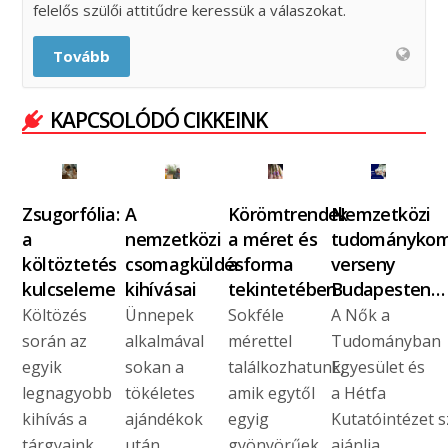
felelős szülői attitűdre keressük a válaszokat.
Tovább
KAPCSOLÓDÓ CIKKEINK
Zsugorfólia:
A
Körömtrendek
Nemzetközi
a
nemzetközi
a méret és
tudománykom
költöztetés
csomagküldés
a forma
verseny
kulcseleme
kihívásai
tekintetében
Budapesten…
Költözés
Ünnepek
Sokféle
A Nők a
során az
alkalmával
mérettel
Tudományban
egyik
sokan a
találkozhatunk,
Egyesület és
legnagyobb
tökéletes
amik egytől
a Hétfa
kihívás a
ajándékok
egyig
Kutatóintézet s
tárgyaink
után
gyönyörűek,
ajánlja