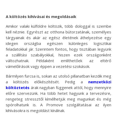
A költözés kihívásai és megoldásaik
Amikor valaki külföldre költözik, több dologgal is szembe
kell néznie. Egyrészt az otthona bútorzatának, személyes
tárgyainak és akár az egész életének áthelyezése egy
idegen országba egészen különleges logisztikai
feladatokkal jár. Szerintem fontos, hogy tisztában legyünk
a szállítási szabályokkal, hiszen ezek országonként
változhatnak. Példaként említhetőek az eltérő
vámelőírások vagy éppen a vezetési szokások.
Bármilyen furcsa is, sokan az utolsó pillanatban kezdik meg
a költözés előkészítését. Pedig a
nemzetközi
költöztetés
árak nagyban függenek attól, hogy mennyire
előre szervezünk. Ha több hetet hagyunk a tervezésre,
rengeteg stressztől kímélhetjük meg magunkat és még
spórolhatunk is. A Promove szolgáltatásai az ilyen
kihívásokra is megoldást kínálnak.