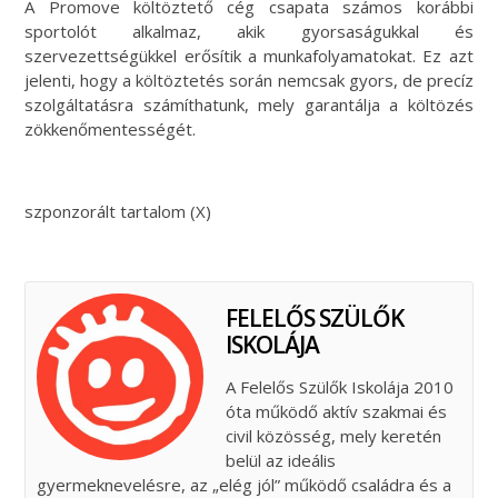
A Promove költöztető cég csapata számos korábbi
sportolót alkalmaz, akik gyorsaságukkal és
szervezettségükkel erősítik a munkafolyamatokat. Ez azt
jelenti, hogy a költöztetés során nemcsak gyors, de precíz
szolgáltatásra számíthatunk, mely garantálja a költözés
zökkenőmentességét.
szponzorált tartalom (X)
FELELŐS SZÜLŐK
ISKOLÁJA
A Felelős Szülők Iskolája 2010
óta működő aktív szakmai és
civil közösség, mely keretén
belül az ideális
gyermeknevelésre, az „elég jól” működő családra és a