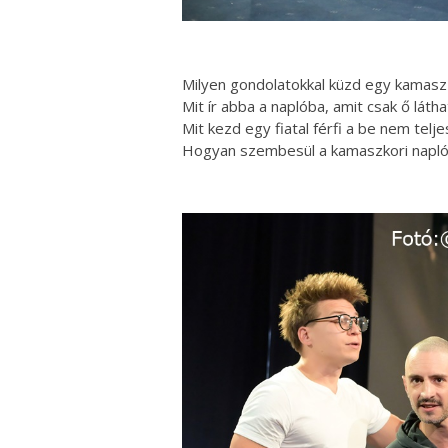
Milyen gondolatokkal küzd egy kamasz 
Mit ír abba a naplóba, amit csak ő láth
Mit kezd egy fiatal férfi a be nem telje
Hogyan szembesül a kamaszkori naplójá