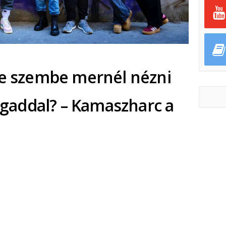
Te szembe mernél nézni
addal? – Kamaszharc a
ok
ter