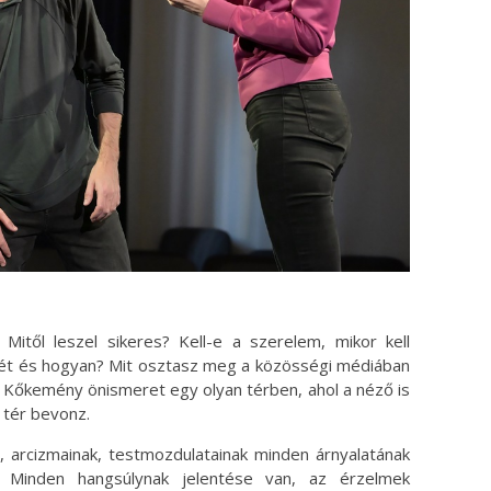
itől leszel sikeres? Kell-e a szerelem, mikor kell
gét és hogyan? Mit osztasz meg a közösségi médiában
? Kőkemény önismeret egy olyan térben, ahol a néző is
m tér bevonz.
a, arcizmainak, testmozdulatainak minden árnyalatának
. Minden hangsúlynak jelentése van, az érzelmek