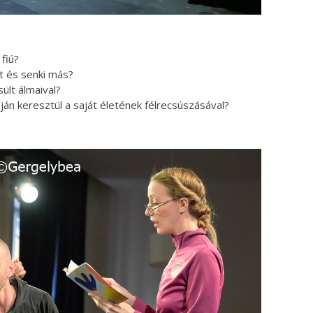
fiú?
at és senki más?
sült álmaival?
n keresztül a saját életének félrecsúszásával?