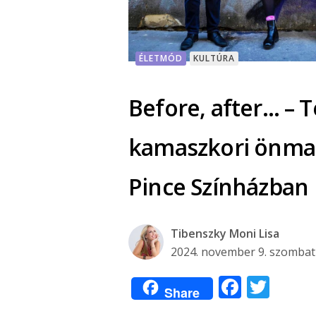
ÉLETMÓD
KULTÚRA
Before, after… – 
kamaszkori önmag
Pince Színházban
Tibenszky Moni Lisa
2024. november 9. szombat
Facebo
Twit
Share