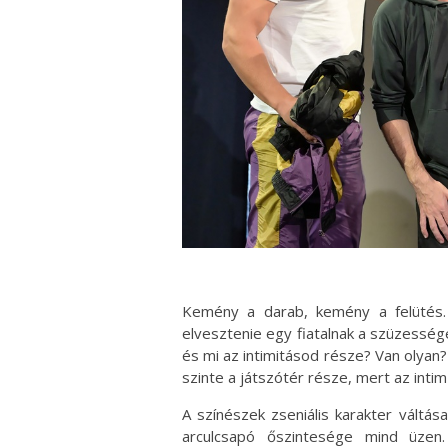
Kemény a darab, kemény a felütés. M
elvesztenie egy fiatalnak a szüzessé
és mi az intimitásod része? Van olyan
szinte a játszótér része, mert az inti
A színészek zseniális karakter váltás
arculcsapó őszintesége mind üzen