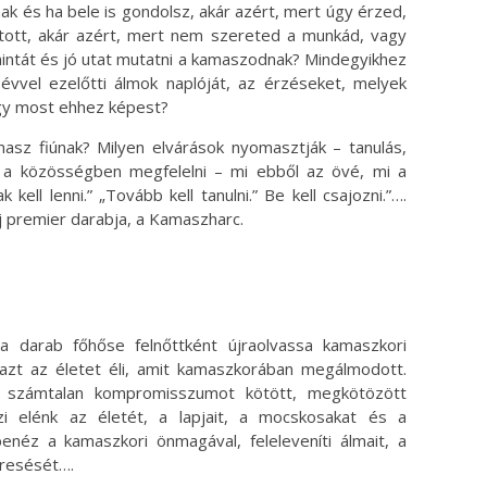
k és ha bele is gondolsz, akár azért, mert úgy érzed,
utott, akár azért, mert nem szereted a munkád, vagy
mintát és jó utat mutatni a kamaszodnak? Mindegyikhez
k évvel ezelőtti álmok naplóját, az érzéseket, melyek
gy most ehhez képest?
asz fiúnak? Milyen elvárások nyomasztják – tanulás,
yk, a közösségben megfelelni – mi ebből az övé, mi a
ell lenni.” „Tovább kell tanulni.” Be kell csajozni.”….
j premier darabja, a Kamaszharc.
 a darab főhőse felnőttként újraolvassa kamaszkori
azt az életet éli, amit kamaszkorában megálmodott.
l számtalan kompromisszumot kötött, megkötözött
szi elénk az életét, a lapjait, a mocskosakat és a
enéz a kamaszkori önmagával, feleleveníti álmait, a
eresését….