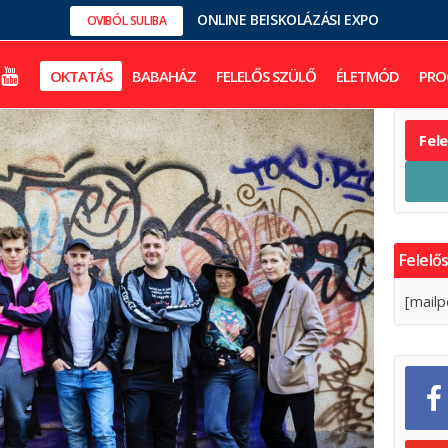
ONLINE BEISKOLÁZÁSI EXPO
OVIBÓL SULIBA
OKTATÁS
BABAHÁZ
FELELŐS SZÜLŐ
ÉLETMÓD
PRO
Fel
Felelős
[mailp