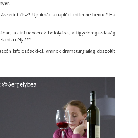
nyer.
 Aszerint élsz? Újraírnád a naplód, mi lenne benne? Ha
rában, az influencerek befolyása, a figyelemgazdaság
k mi a célja???
szcén kifejezésekkel, aminek dramaturgiailag abszolút