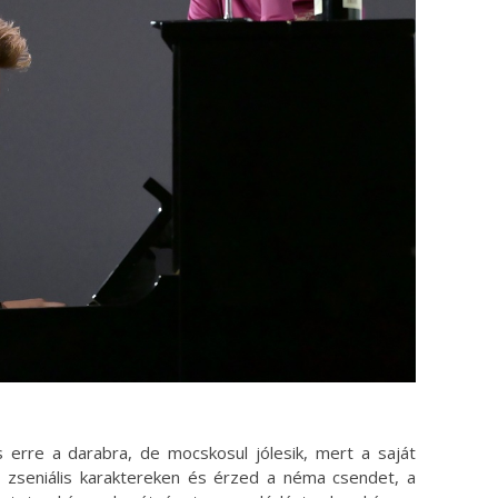
 erre a darabra, de mocskosul jólesik, mert a saját
a zseniális karaktereken és érzed a néma csendet, a