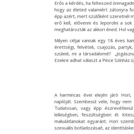
Erős a kérdés, ha felteszed önmagadna
hogy az életed valamiért zátonyra f
épp azért, mert szülőként szeretnél 
erő kell, elővenni és leporolni a so
meghatározták az akkori éned. Hol va
Milyen céljai vannak egy 18 éves kam
érettségi, felvételi, csajozás, part
szüleié, mi a társadalomé? „Jogásznak k
Ezekre adhat választ a Pince Színház ú
A harmincas évei elején járó Hori,
naplóját. Szembesül vele, hogy nem 
Tudatosan, vagy épp észrevétlenü
lelkiségben, feszültségben él. Kite
makulátlanokat egyaránt. Hori szemb
szexuális botladozásait, az identitásk