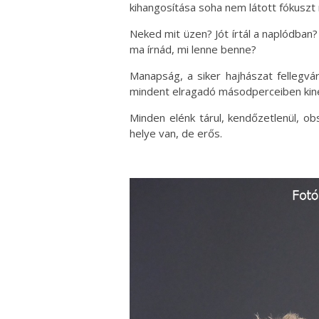
kihangosítása soha nem látott fókuszt 
Neked mit üzen? Jót írtál a naplódban?
ma írnád, mi lenne benne?
Manapság, a siker hajhászat fellegvá
mindent elragadó másodperceiben kine
Minden elénk tárul, kendőzetlenül, ob
helye van, de erős.