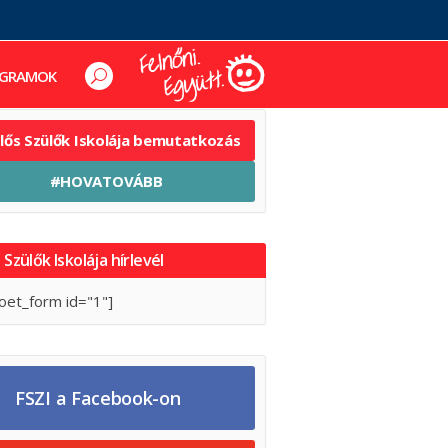
GRAMOK
elős Szülők Iskolája bemutatkozás
#HOVATOVÁBB
 Szülők Iskolája hírlevél
oet_form id="1"]
FSZI a Facebook-on