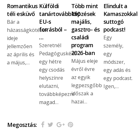
Romantikus
Külföldi
Több mint
Elindult a
téli esküvő
tanártovábbképzések
150
Kamaszokkal
EU-s
majális,
suttogó
Bár a
forrásból –
gasztro- és
podcast!
házasságkötések
…
családi
Egy
ideje
program
Szeretnél
személy,
jellemzően
2026-ban
Pedagógusként
egy
az április és
Május eleje
egy hétre
módszer,
a május,…
évről évre
egy csodás
egy adás és
az egyik
helyszínre
egy podcast.
legpezsgőbb
elutazni,
Igen,…
időszak a
továbbképezni
hazai…
magad…
Megosztás: