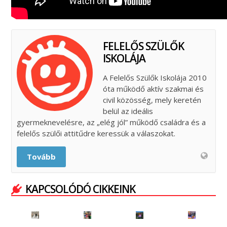
FELELŐS SZÜLŐK
ISKOLÁJA
A Felelős Szülők Iskolája 2010
óta működő aktív szakmai és
civil közösség, mely keretén
belül az ideális
gyermeknevelésre, az „elég jól” működő családra és a
felelős szülői attitűdre keressük a válaszokat.
Tovább
KAPCSOLÓDÓ CIKKEINK