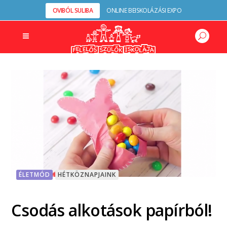
OVIBÓL SULIBA
ONLINE BEISKOLÁZÁSI EXPO
ÉLETMÓD
HÉTKÖZNAPJAINK
Csodás alkotások papírból!