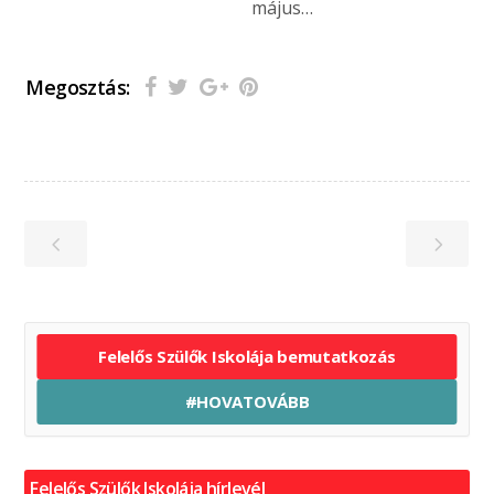
május…
Megosztás:
Felelős Szülők Iskolája bemutatkozás
#HOVATOVÁBB
Felelős Szülők Iskolája hírlevél