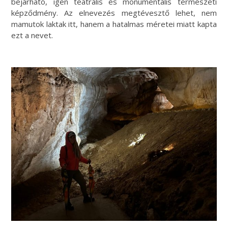
bejárható, igen teátrális és monumentális természeti
képződmény. Az elnevezés megtévesztő lehet, nem
mamutok laktak itt, hanem a hatalmas méretei miatt kapta
ezt a nevet.