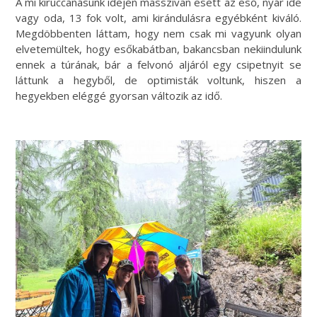
A mi kiruccanásunk idején masszívan esett az eső, nyár ide
vagy oda, 13 fok volt, ami kirándulásra egyébként kiváló.
Megdöbbenten láttam, hogy nem csak mi vagyunk olyan
elvetemültek, hogy esőkabátban, bakancsban nekiindulunk
ennek a túrának, bár a felvonó aljáról egy csipetnyit se
láttunk a hegyből, de optimisták voltunk, hiszen a
hegyekben eléggé gyorsan változik az idő.