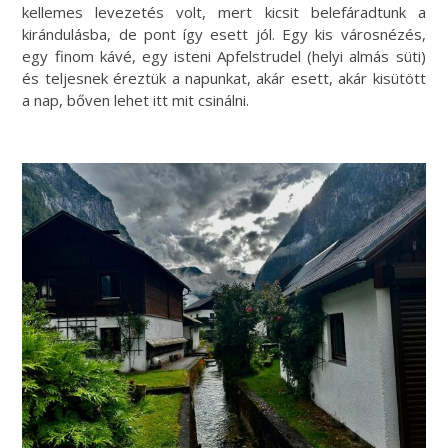
kellemes levezetés volt, mert kicsit belefáradtunk a
kirándulásba, de pont így esett jól. Egy kis városnézés,
egy finom kávé, egy isteni Apfelstrudel (helyi almás süti)
és teljesnek éreztük a napunkat, akár esett, akár kisütött
a nap, bőven lehet itt mit csinálni.