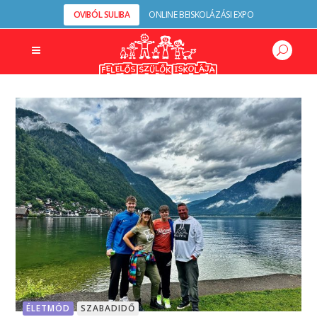
OVIBÓL SULIBA
ONLINE BEISKOLÁZÁSI EXPO
ÉLETMÓD
SZABADIDŐ