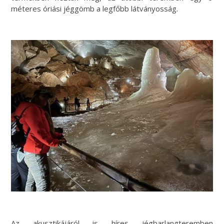
méteres óriási jéggömb a legfőbb látványosság.
Az akusztikájáról is híres jégbarlangteremben