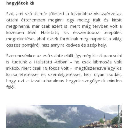
hagyjátok ki!
Szó, ami szó itt már jólesett a felvonóhoz visszaérve az
ottani étteremben meginni egy meleg italt és kicsit
megpihenni, már csak azért is, mert még tervben volt a
közelben lévő Hallstatt, kis ékszerdoboz település
megtekintése, ahol ezrek fordulnak meg naponta a világ
összes pontjáról, hisz annyira kedves és szép hely.
Szerencsénkre az eső szinte elállt, így még kicsit pancsolni
is tudtunk a Hallstatti -tóban – no csak lábmosás volt
inkább, mert csak 18 fokos volt – megfűszerezve egy kis
kacsa etetéssel és szemlélgetéssel, hisz olyan csodás,
hogy ezt a tavat a hatalmas hegyek szegélyezik minden
felől.