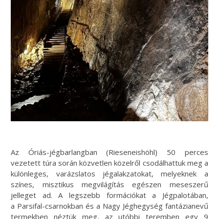
Az Óriás-jégbarlangban (Rieseneishöhl) 50 perces
vezetett túra során közvetlen közelről csodálhattuk meg a
különleges, varázslatos jégalakzatokat, melyeknek a
színes, misztikus megvilágítás egészen meseszerű
jelleget ad. A legszebb formációkat a Jégpalotában,
a Parsifal-csarnokban és a Nagy Jéghegység fantázianevű
termekben néztük meg, az utóbbi teremben egy 9