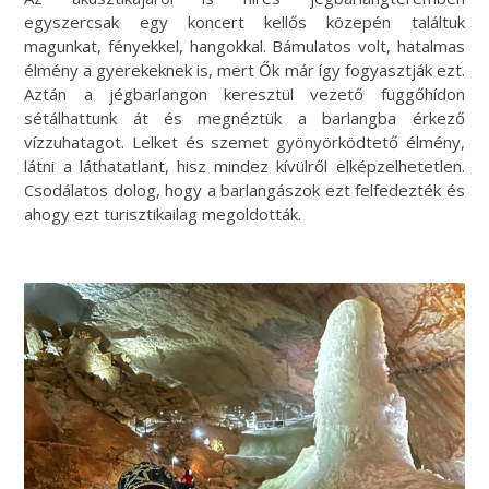
egyszercsak egy koncert kellős közepén találtuk
magunkat, fényekkel, hangokkal. Bámulatos volt, hatalmas
élmény a gyerekeknek is, mert Ők már így fogyasztják ezt.
Aztán a jégbarlangon keresztül vezető függőhídon
sétálhattunk át és megnéztük a barlangba érkező
vízzuhatagot. Lelket és szemet gyönyörködtető élmény,
látni a láthatatlant, hisz mindez kívülről elképzelhetetlen.
Csodálatos dolog, hogy a barlangászok ezt felfedezték és
ahogy ezt turisztikailag megoldották.