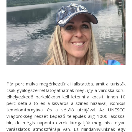
Pár perc múlva megérkeztünk Hallstattba, amit a turisták
csak gyalogszerrel látogathatnak meg, így a városka körül
elhelyezkedő parkolókban kell letenni a kocsit. Innen 10
perc séta a tó és a kisváros a színes házaival, ikonikus
templomtornyával és a sétáló utcájával. Az UNESCO
világörökség részét képező település alig 1000 lakossal
bír, de mégis naponta ezrek látogatják meg, hisz olyan
varázslatos atmoszférája van. Ez mindannyiunknak egy