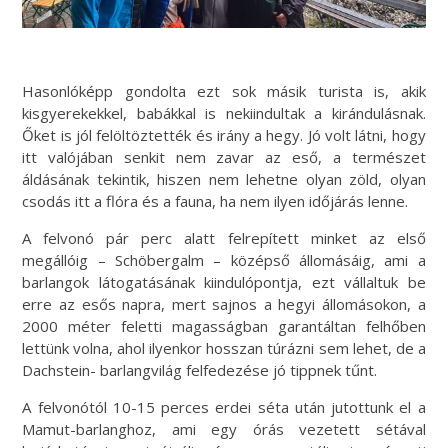
Hasonlóképp gondolta ezt sok másik turista is, akik
kisgyerekekkel, babákkal is nekiindultak a kirándulásnak.
Őket is jól felöltöztették és irány a hegy. Jó volt látni, hogy
itt valójában senkit nem zavar az eső, a természet
áldásának tekintik, hiszen nem lehetne olyan zöld, olyan
csodás itt a flóra és a fauna, ha nem ilyen időjárás lenne.
A felvonó pár perc alatt felrepített minket az első
megállóig – Schöbergalm – középső állomásáig, ami a
barlangok látogatásának kiindulópontja, ezt vállaltuk be
erre az esős napra, mert sajnos a hegyi állomásokon, a
2000 méter feletti magasságban garantáltan felhőben
lettünk volna, ahol ilyenkor hosszan túrázni sem lehet, de a
Dachstein- barlangvilág felfedezése jó tippnek tűnt.
A felvonótól 10-15 perces erdei séta után jutottunk el a
Mamut-barlanghoz, ami egy órás vezetett sétával