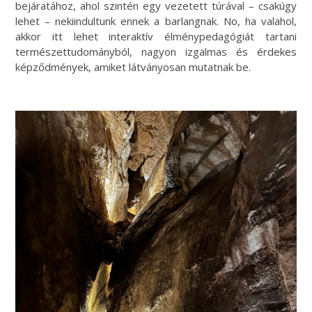
bejáratához, ahol szintén egy vezetett túrával – csakúgy
lehet – nekiindultunk ennek a barlangnak. No, ha valahol,
akkor itt lehet interaktív élménypedagógiát tartani
természettudományból, nagyon izgalmas és érdekes
képződmények, amiket látványosan mutatnak be.