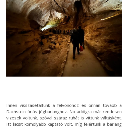
Innen visszasétáltunk a felvonóhoz és onnan tovább a
Dachstein-óriás-jégbarlanghoz. No addigra már rendesen
vizesek voltunk, szóval száraz ruhát is vittünk váltásként.
Itt kicsit komolyabb kaptató volt, míg felértünk a barlang