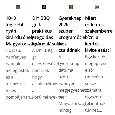
10+3
DIY BBQ
Gyereknap
Miért
legszebb
grill:
2026 -
érdemes
nyári
praktikus
szuper
szakemberre
kirándulóhely
megoldás
programötlet
bízni a
Magyarországon
kirándulásokhoz
a
kerítés
családnak
kivitelezést?
Hosszú,
A DIY BBQ
A
Egy kerítés
napfényes
grill
gyereknap
megépítése
nappalok,
elkészítésével
dátuma
első
meleg esték
nemcsak
azért
ránézésre
és a
hogy
könnyen
sokak
természet
alkalmazkodsz
megjegyezhető,
számára
teljes
a
mert
egyszerű
pompájában…
körülményekhez,
Magyarországon
feladatnak
…
mindig
tűnhet,…