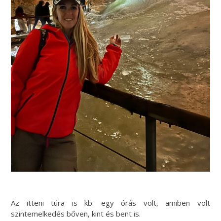
Az itteni túra is kb. egy órás volt, amiben volt
szintemelkedés bőven, kint és bent is.