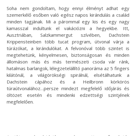
Soha nem gondoltam, hogy ennyi élményt adhat egy
szemerkélő esőben való egész napos kirándulás a család
minden tagjának. Mi a párommal egy kis és egy nagy
kamasszal indultunk el vakációzni a hegyekbe. Itt,
Ausztriában, Salzkammergut szívében, Dachstein
Krippensteinben több tucat program, útvonal várja a
túrázókat, a kirándulókat. A felvonóval több szintet is
megtehetünk, kényelmesen, biztonságosan és minden
állomáson más és más természeti csoda vár ránk,
hatalmas barlangok, lélegzetelállító panoráma az 5 fingers
kilátónál, a világörökségi spirálnál, elsétálhatunk a
Dachstein cápához és a Heilbronn körkörös
túraútvonalához…persze mindezt megfelelő időjárás és
öltözet esetén és mindenki edzettségi szintjének
megfelelően.