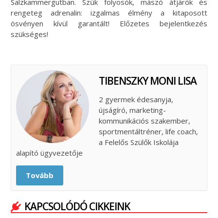
Salzkammergutban. Szűk folyosók, mászó átjárók és
rengeteg adrenalin: izgalmas élmény a kitaposott
ösvényen kívül garantált! Előzetes bejelentkezés
szükséges!
TIBENSZKY MONI LISA
2 gyermek édesanyja,
újságíró, marketing-
kommunikációs szakember,
sportmentáltréner, life coach,
a Felelős Szülők Iskolája
alapító ügyvezetője
Tovább
KAPCSOLÓDÓ CIKKEINK