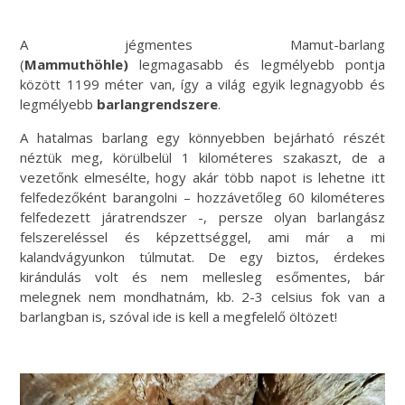
A jégmentes Mamut-barlang
(
Mammuthöhle)
legmagasabb és legmélyebb pontja
között 1199 méter van, így a világ egyik legnagyobb és
legmélyebb
barlangrendszere
.
A hatalmas barlang egy könnyebben bejárható részét
néztük meg, körülbelül 1 kilométeres szakaszt, de a
vezetőnk elmesélte, hogy akár több napot is lehetne itt
felfedezőként barangolni – hozzávetőleg 60 kilométeres
felfedezett járatrendszer -, persze olyan barlangász
felszereléssel és képzettséggel, ami már a mi
kalandvágyunkon túlmutat. De egy biztos, érdekes
kirándulás volt és nem mellesleg esőmentes, bár
melegnek nem mondhatnám, kb. 2-3 celsius fok van a
barlangban is, szóval ide is kell a megfelelő öltözet!