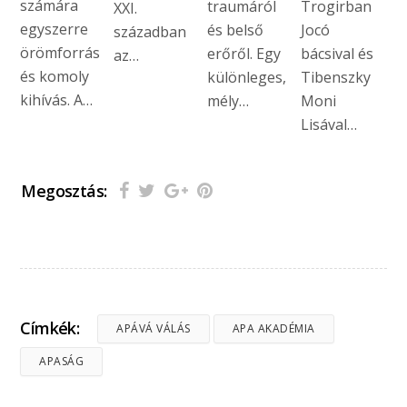
számára
traumáról
Trogirban
XXI.
egyszerre
és belső
Jocó
században
örömforrás
erőről. Egy
bácsival és
az…
és komoly
különleges,
Tibenszky
kihívás. A…
mély…
Moni
Lisával…
Megosztás:
Címkék:
APÁVÁ VÁLÁS
APA AKADÉMIA
APASÁG