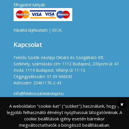
Elfogadott kártyák:
Vásárlói tájékoztató
|
GY.I.K.
Kapcsolat
Felelős Szülők Iskolája Oktató és Szolgáltató Kft.
Székhely, számlázási cím: 1112 Budapest, Zólyomi út 47.
Iroda: 1114 Budapest, Villányi út 11-13.
Cégjegyzékszám: 01 09 966630
Adószám: 23461176-2-43
info@felelosszulokiskolaja.hu
+36 20 358 66 12
A weboldalon "cookie-kat" ("sütiket") használunk, hogy a
legjobb felhasználói élményt nyújthassuk látogatóinknak. A
Készített
cookie beállítások igény esetén bármikor
megváltoztathatók a böngésző beállításaiban.