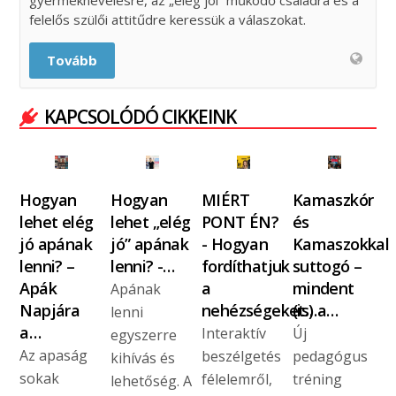
gyermeknevelésre, az „elég jól” működő családra és a
felelős szülői attitűdre keressük a válaszokat.
Tovább
KAPCSOLÓDÓ CIKKEINK
Hogyan
Hogyan
MIÉRT
Kamaszkór
lehet elég
lehet „elég
PONT ÉN?
és
jó apának
jó” apának
- Hogyan
Kamaszokkal
lenni? –
lenni? -…
fordíthatjuk
suttogó –
Apák
a
mindent
Apának
Napjára
nehézségeket…
(is) a…
lenni
a…
Interaktív
Új
egyszerre
Az apaság
beszélgetés
pedagógus
kihívás és
sokak
félelemről,
tréning
lehetőség. A