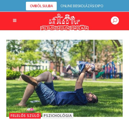
OVIBÓL SULIBA
ONLINE BEISKOLÁZÁSI EXPO
FELELŐS SZÜLŐ
PSZICHOLÓGIA