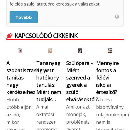
felelős szülői attitűdre keressük a válaszokat.
Tovább
KAPCSOLÓDÓ CIKKEINK
A
Tananyag
Szülőpara -
Mennyire
szobatisztaságra
helyett
Miért
fontos a
tanítás
hatékony
szenved a
félévi
nagy
tanulás:
gyerek a
iskolai
kérdéseihez
Miért nem
szülői
értesítő?
tudják…
elvárásoktól?
Előbb-
A félévi
A mai
Amikor azt
utóbb eljön
bizonyítvány
oktatási
mondják,
az idő,
tulajdonképpe
rendszer
problémás
mikor
nem is
problémái
gyerek,
rájövünk,
bizonyítvány,