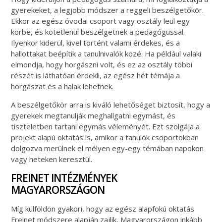
gyerekeket, a legjobb módszer a reggeli beszélgetőkör.
Ekkor az egész óvodai csoport vagy osztály leül egy
körbe, és kötetlenül beszélgetnek a pedagógussal.
Ilyenkor kiderül, kivel történt valami érdekes, és a
hallottakat beépítik a tanulnivalók közé. Ha például valaki
elmondja, hogy horgászni volt, és ez az osztály többi
részét is láthatóan érdekli, az egész hét témája a
horgászat és a halak lehetnek.
A beszélgetőkör arra is kiváló lehetőséget biztosít, hogy a
gyerekek megtanulják meghallgatni egymást, és
tiszteletben tartani egymás véleményét. Ezt szolgája a
projekt alapú oktatás is, amikor a tanulók csoportokban
dolgozva merülnek el mélyen egy-egy témában napokon
vagy heteken keresztül.
FREINET INTÉZMÉNYEK
MAGYARORSZÁGON
Míg külföldön gyakori, hogy az egész alapfokú oktatás
Freinet módszere alapján zajlik, Magyarországon inkább