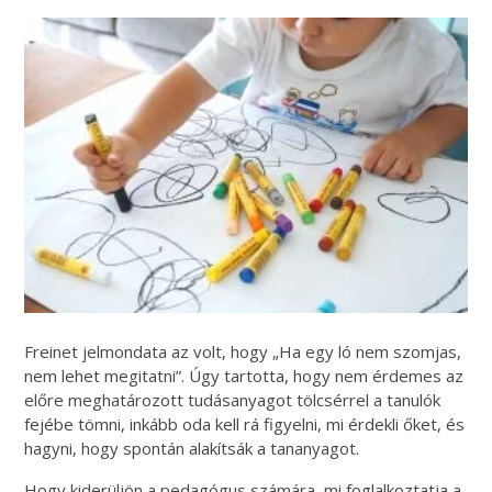
Freinet jelmondata az volt, hogy „Ha egy ló nem szomjas,
nem lehet megitatni”. Úgy tartotta, hogy nem érdemes az
előre meghatározott tudásanyagot tölcsérrel a tanulók
fejébe tömni, inkább oda kell rá figyelni, mi érdekli őket, és
hagyni, hogy spontán alakítsák a tananyagot.
Hogy kiderüljön a pedagógus számára, mi foglalkoztatja a