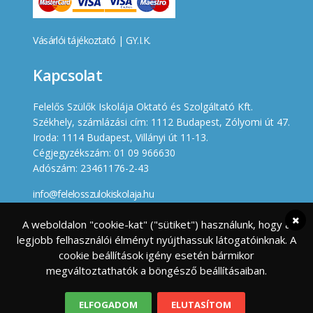
Vásárlói tájékoztató
|
GY.I.K.
Kapcsolat
Felelős Szülők Iskolája Oktató és Szolgáltató Kft.
Székhely, számlázási cím: 1112 Budapest, Zólyomi út 47.
Iroda: 1114 Budapest, Villányi út 11-13.
Cégjegyzékszám: 01 09 966630
Adószám: 23461176-2-43
info@felelosszulokiskolaja.hu
+36 20 358 66 12
A weboldalon "cookie-kat" ("sütiket") használunk, hogy a
legjobb felhasználói élményt nyújthassuk látogatóinknak. A
Készített
cookie beállítások igény esetén bármikor
megváltoztathatók a böngésző beállításaiban.
ELFOGADOM
ELUTASÍTOM