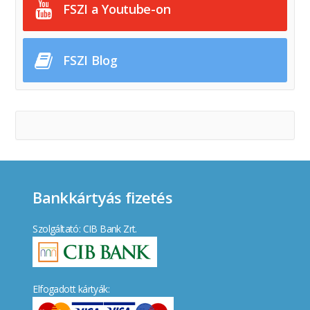
FSZI a Youtube-on
FSZI Blog
Bankkártyás fizetés
Szolgáltató: CIB Bank Zrt.
Elfogadott kártyák: