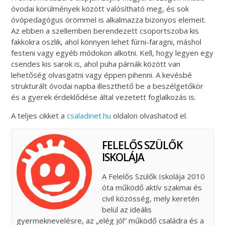
óvodai körülmények között valósítható meg, és sok
óvópedagógus örömmel is alkalmazza bizonyos elemeit.
Az ebben a szellemben berendezett csoportszoba kis
fakkokra oszlik, ahol könnyen lehet fúrni-faragni, máshol
festeni vagy egyéb módokon alkotni. Kell, hogy legyen egy
csendes kis sarok is, ahol puha párnák között van
lehetőség olvasgatni vagy éppen pihenni. A kevésbé
strukturált óvodai napba illeszthető be a beszélgetőkör
és a gyerek érdeklődése által vezetett foglalkozás is.
A teljes cikket a
csaladinet.hu
oldalon olvashatod el.
FELELŐS SZÜLŐK
ISKOLÁJA
A Felelős Szülők Iskolája 2010
óta működő aktív szakmai és
civil közösség, mely keretén
belül az ideális
gyermeknevelésre, az „elég jól” működő családra és a