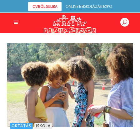
OVIBÓL SULIBA
ONLINE BEISKOLÁZÁSI EXPO
OKTATÁS
ISKOLA