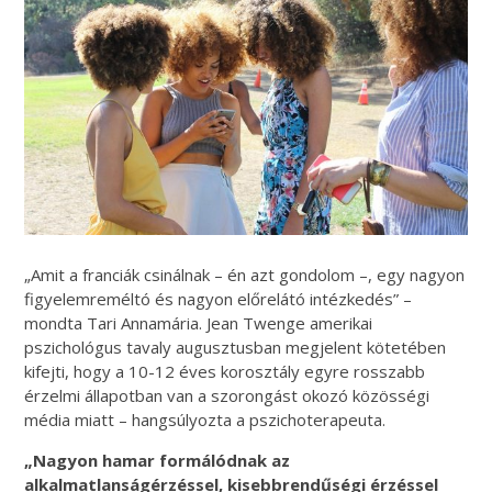
„Amit a franciák csinálnak – én azt gondolom –, egy nagyon
figyelemreméltó és nagyon előrelátó intézkedés” –
mondta Tari Annamária. Jean Twenge amerikai
pszichológus tavaly augusztusban megjelent kötetében
kifejti, hogy a 10-12 éves korosztály egyre rosszabb
érzelmi állapotban van a szorongást okozó közösségi
média miatt – hangsúlyozta a pszichoterapeuta.
„Nagyon hamar formálódnak az
alkalmatlanságérzéssel, kisebbrendűségi érzéssel