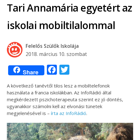
Tari Annamária egyetért az
iskolai mobiltilalommal
Felelős Szülők Iskolája
2018. március 10. szombat
Facebook
Twitter
Share
A következő tanévtől tilos lesz a mobiltelefonok
használata a francia iskolákban. Az InfoRádió által
megkérdezett pszichoterapeuta szerint ez jó döntés,
ugyanakkor számolni kell az elvonási tünetek
megjelenésével is –
írta az InfoRádió
.