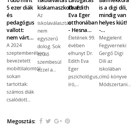
5 ezer diák
kiskamaszkorban
Dr. Edith
is a digi dili,
és
Eva Eger
mindig van
Az
pedagógus
otthonában
helyes kiút!
iskolaválasztás
vallott:
- Hesna…
-…
nem
nem várt…
Életének 99.
Megjelent
egyszerű
A 2024
évében
Fegyverneki
dolog. Sok
szeptemberében
elhunyt Dr.
Gergő Digi
szülő
bevezetett
Edith Eva
Dili az
szembesül
mobiltilalomtól
Eger
iskolában
ezzel a…
sokan
pszichológus,
című könyve
tartottak:
író,…
Módszertani…
számos diák
csalódott…
Megosztás: