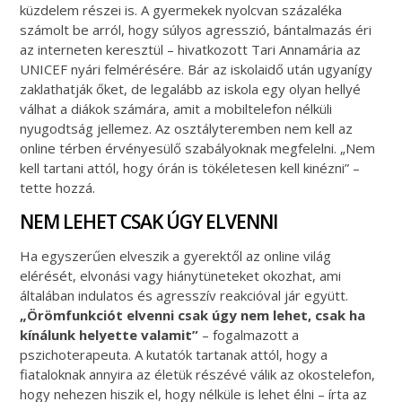
küzdelem részei is. A gyermekek nyolcvan százaléka
számolt be arról, hogy súlyos agresszió, bántalmazás éri
az interneten keresztül – hivatkozott Tari Annamária az
UNICEF nyári felmérésére. Bár az iskolaidő után ugyanígy
zaklathatják őket, de legalább az iskola egy olyan hellyé
válhat a diákok számára, amit a mobiltelefon nélküli
nyugodtság jellemez. Az osztályteremben nem kell az
online térben érvényesülő szabályoknak megfelelni. „Nem
kell tartani attól, hogy órán is tökéletesen kell kinézni” –
tette hozzá.
NEM LEHET CSAK ÚGY ELVENNI
Ha egyszerűen elveszik a gyerektől az online világ
elérését, elvonási vagy hiánytüneteket okozhat, ami
általában indulatos és agresszív reakcióval jár együtt.
„Örömfunkciót elvenni csak úgy nem lehet, csak ha
kínálunk helyette valamit”
– fogalmazott a
pszichoterapeuta. A kutatók tartanak attól, hogy a
fiataloknak annyira az életük részévé válik az okostelefon,
hogy nehezen hiszik el, hogy nélküle is lehet élni – írta az