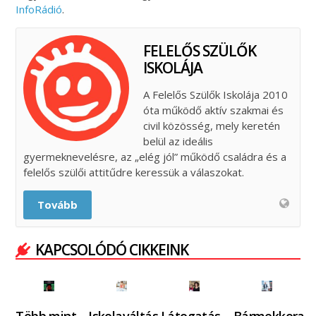
InfoRádió
.
FELELŐS SZÜLŐK
ISKOLÁJA
A Felelős Szülők Iskolája 2010
óta működő aktív szakmai és
civil közösség, mely keretén
belül az ideális
gyermeknevelésre, az „elég jól” működő családra és a
felelős szülői attitűdre keressük a válaszokat.
Tovább
KAPCSOLÓDÓ CIKKEINK
Több mint
Iskolaváltás
Látogatás
Bármekkora