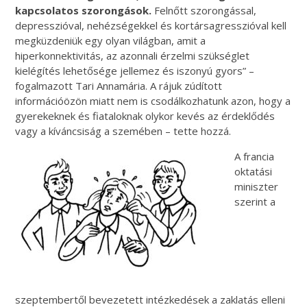
kapcsolatos szorongások.
Felnőtt szorongással,
depresszióval, nehézségekkel és kortársagresszióval kell
megküzdeniük egy olyan világban, amit a
hiperkonnektivitás, az azonnali érzelmi szükséglet
kielégítés lehetősége jellemez és iszonyú gyors” –
fogalmazott Tari Annamária. A rájuk zúdított
információözön miatt nem is csodálkozhatunk azon, hogy a
gyerekeknek és fiataloknak olykor kevés az érdeklődés
vagy a kíváncsiság a szemében – tette hozzá.
A francia
oktatási
miniszter
szerint a
szeptembertől bevezetett intézkedések a zaklatás elleni