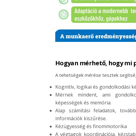
Hogyan mérhető, hogy mi p
A tehetségek mérése tesztek segítsé
Kognitív, logikai és gondolkodási 
Mérnek mindent, ami gondolkodá
képességek és memória.
Alap számítási feladatok, továb
információk kiszűrése.
Kézügyesség és finommotorika
A végtagok koordinációja, kézstab