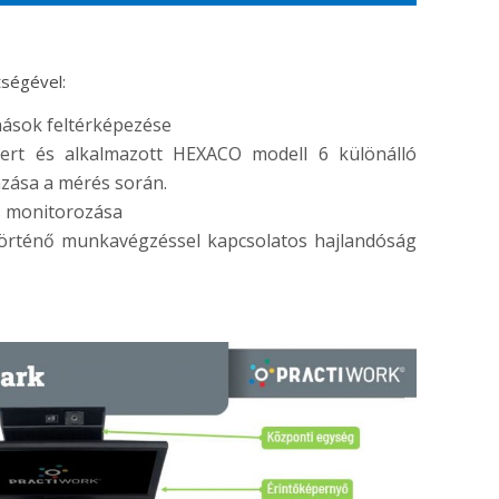
ségével:
nások feltérképezése
ert és alkalmazott HEXACO modell 6 különálló
zása a mérés során.
s monitorozása
örténő munkavégzéssel kapcsolatos hajlandóság