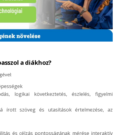
asszol a diákhoz?
gével:
képességek
s, logikai következtetés, észlelés, figyelmi
bá írott szöveg és utasítások értelmezése, az
ilitás és célzás pontosságának mérése interaktív