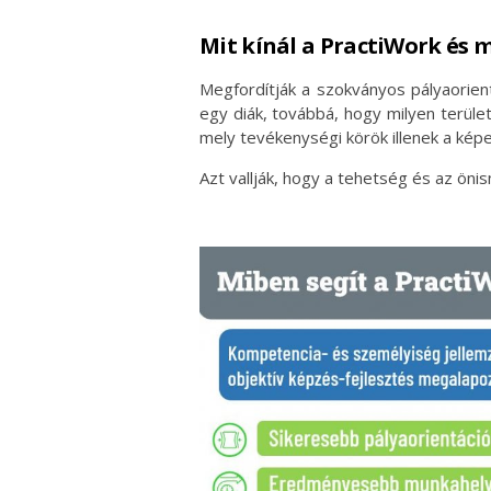
Mit kínál a PractiWork és 
Megfordítják a szokványos pályaorie
egy diák, továbbá, hogy milyen terül
mely tevékenységi körök illenek a ké
Azt vallják, hogy a tehetség és az önis