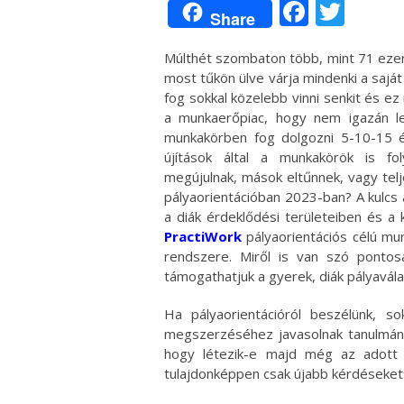
Facebo
Twit
Share
Múlthét szombaton több, mint 71 ezer d
most tűkön ülve várja mindenki a saj
fog sokkal közelebb vinni senkit és ez
a munkaerőpiac, hogy nem igazán le
munkakörben fog dolgozni 5-10-15 é
újítások által a munkakörök is f
megújulnak, mások eltűnnek, vagy telj
pályaorientációban 2023-ban? A kulcs 
a diák érdeklődési területeiben és a
PractiWork
pályaorientációs célú mun
rendszere. Miről is van szó ponto
támogathatjuk a gyerek, diák pályavál
Ha pályaorientációról beszélünk, s
megszerzéséhez javasolnak tanulmány
hogy létezik-e majd még az adott p
tulajdonképpen csak újabb kérdéseket 