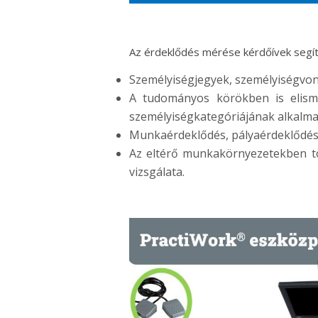
Az érdeklődés mérése kérdőívek segít
Személyiségjegyek, személyiségvo
A tudományos körökben is elism
személyiségkategóriájának alkalma
Munkaérdeklődés, pályaérdeklődé
Az eltérő munkakörnyezetekben t
vizsgálata.