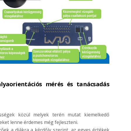
lyaorientációs mérés és tanácsadás
pességek közül melyek terén mutat kiemelkedő
eket lenne érdemes még fejleszteni.
őek a diákra a kérdőív szerint, az egyes értékek