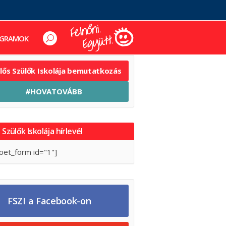
GRAMOK
elős Szülők Iskolája bemutatkozás
#HOVATOVÁBB
 Szülők Iskolája hírlevél
oet_form id="1"]
FSZI a Facebook-on