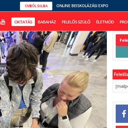
ONLINE BEISKOLÁZÁSI EXPO
OVIBÓL SULIBA
OKTATÁS
BABAHÁZ
FELELŐS SZÜLŐ
ÉLETMÓD
PRO
Fel
Felelős
[mailp