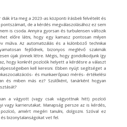
ok
ter
iák írta meg a 2023-as központi írásbeli felvételit és
át pontszámait, de a kérdés megválaszolásához ez sem
 nem is csoda. Annyira gyorsan és turbulensen változik
het előre látni, hogy egy kamasz pontosan milyen
v múlva. Az automatizálás és a különböző technikai
olyamatosan fejlődnek, bizonyos meglévő szakmák
esen újak jönnek létre. Mégis, hogy gondolkodjunk így
az, hogy konkrét pozíciók helyett a kérdésre a választ
 képességeiben kell keresni. Ebben nyújt segítséget a
kaszocializációs- és munkaerőpiaci mérés- értékelési
san és miben más ez? Szülőként, tanárként hogyan
asztását?
okan a vágyott (vagy csak vágyottnak hitt) pozíció
i vagy karrierutakat. Manapság persze az is kérdés,
ozíció, amiért megéri tanulni, dolgozni. Szóval ez
és bizonytalanságokat vet fel.