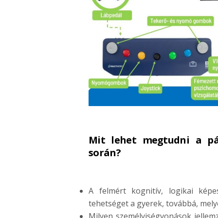
Mit lehet megtudni a pá
során?
A felmért kognitív, logikai ké
tehetséget a gyerek, továbbá, mely
Milyen személyiségvonások jellemz