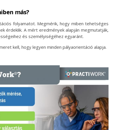
miben más?
ntációs folyamatot. Megmérik, hogy miben tehetséges
etek érdeklik. A mért eredmények alapján megmutatják,
pességeihez és személyiségéhez egyaránt.
meret kell, hogy legyen minden pályaorientáció alapja.