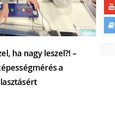
l, ha nagy leszel?! –
 képességmérés a
lasztásért