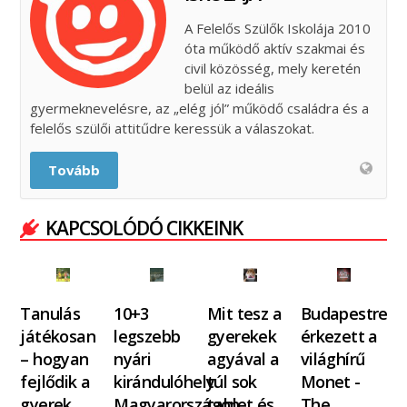
A Felelős Szülők Iskolája 2010
óta működő aktív szakmai és
civil közösség, mely keretén
belül az ideális
gyermeknevelésre, az „elég jól” működő családra és a
felelős szülői attitűdre keressük a válaszokat.
Tovább
KAPCSOLÓDÓ CIKKEINK
Tanulás
10+3
Mit tesz a
Budapestre
játékosan
legszebb
gyerekek
érkezett a
– hogyan
nyári
agyával a
világhírű
fejlődik a
kirándulóhely
túl sok
Monet -
gyerek
Magyarországon
tablet és…
The…