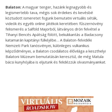
Balaton:
A magyar tenger, hazánk legnagyobb és
legismertebb tava, mégis sok érdekes és kevésbé
köztudott ismeretet fogunk bemutatni virtuális séták,
videók és egyéb online játékok keretében: fűszernövény
felismerés a Salföld Majorból, látványos drón felvétel a
Tihanyi Bencés Apátság fölött, bekukkantás a Badacsony
katamarán kapitányi fülkéjébe… A Balaton-felvidéki
Nemzeti Park tanösvényei, különleges vulkanikus
képződményei, a Balaton csodálatos élővilága a keszthelyi
Balatoni Múzeum bemutatásán keresztül, de még Matula
bácsi kunyhójába is eljutunk és felidézzük olvasmányainkat.