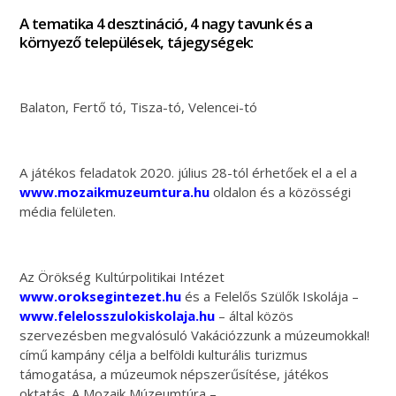
A tematika 4 desztináció, 4 nagy tavunk és a
környező települések, tájegységek:
Balaton, Fertő tó, Tisza-tó, Velencei-tó
A játékos feladatok 2020. július 28-tól érhetőek el a el a
www.mozaikmuzeumtura.hu
oldalon és a közösségi
média felületen.
Az Örökség Kultúrpolitikai Intézet
www.oroksegintezet.hu
és a Felelős Szülők Iskolája –
www.felelosszulokiskolaja.hu
– által közös
szervezésben megvalósuló Vakációzzunk a múzeumokkal!
című kampány célja a belföldi kulturális turizmus
támogatása, a múzeumok népszerűsítése, játékos
oktatás. A Mozaik Múzeumtúra –