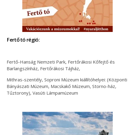
Fertő tó régió:
Fertő-Hanság Nemzeti Park, Fertőrákosi Kőfejtő és
Barlangszínház, Fertőrákosi Tájház,
Mithras-szentély, Soproni Múzeum kiállítóhelyei: (Központi
Bányászati Múzeum, Macskakő Múzeum, Storno-ház,
Tűztorony), Vasúti Lámpamúzeum