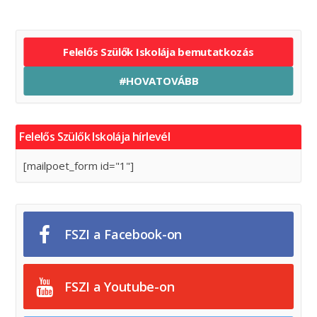
Felelős Szülők Iskolája bemutatkozás
#HOVATOVÁBB
Felelős Szülők Iskolája hírlevél
[mailpoet_form id="1"]
FSZI a Facebook-on
FSZI a Youtube-on