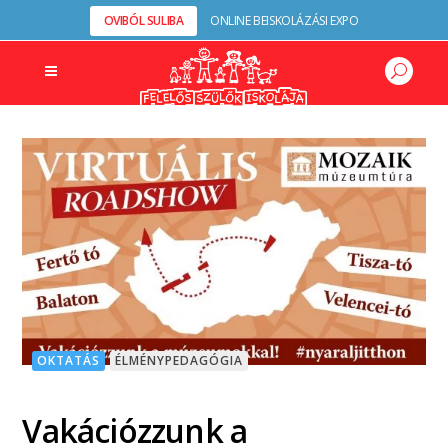
OVIBÓL SULIBA
ONLINE BEISKOLÁZÁSI EXPO
OKTATÁS
ÉLMÉNYPEDAGÓGIA
Vakációzzunk a