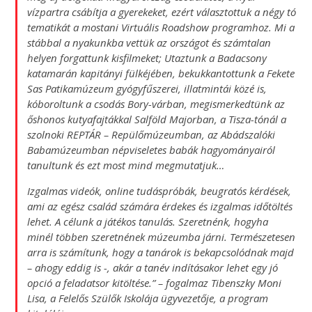
vízpartra csábítja a gyerekeket, ezért választottuk a négy tó
tematikát a mostani Virtuális Roadshow
programhoz. Mi a
stábbal a nyakunkba vettük az országot és számtalan
helyen forgattunk kisfilmeket; Utaztunk a Badacsony
katamarán kapitányi fülkéjében, bekukkantottunk a Fekete
Sas Patikamúzeum gyógyfűszerei, illatmintái közé is,
kóboroltunk a csodás Bory-várban, megismerkedtünk az
őshonos kutyafajtákkal Salföld Majorban, a Tisza-tónál a
szolnoki REPTÁR – Repülőmúzeumban, az Abádszalóki
Babamúzeumban népviseletes babák hagyományairól
tanultunk és ezt most mind megmutatjuk…
Izgalmas videók, online tudáspróbák, beugratós kérdések,
ami az egész család számára érdekes és izgalmas időtöltés
lehet. A célunk a játékos tanulás. Szeretnénk, hogyha
minél többen szeretnének múzeumba járni. Természetesen
arra is számítunk, hogy a tanárok is bekapcsolódnak majd
– ahogy eddig is -, akár a tanév indításakor lehet egy jó
opció a feladatsor kitöltése
.” – fogalmaz Tibenszky Moni
Lisa, a Felelős Szülők Iskolája ügyvezetője, a program