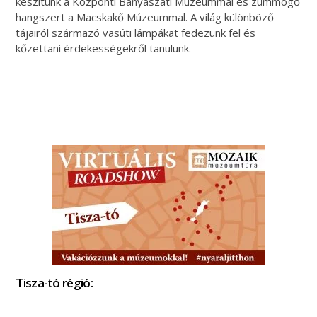
készítünk a Központi Bányászati Múzeummal és zümmögő
hangszert a Macskakő Múzeummal. A világ különböző
tájairól származó vasúti lámpákat fedezünk fel és
kőzettani érdekességekről tanulunk.
Tisza-tó régió: