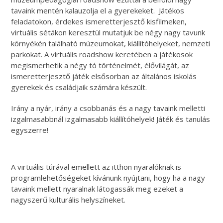
tavaink mentén kalauzolja el a gyerekeket. Játékos
feladatokon, érdekes ismeretterjesztő kisfilmeken,
virtuális sétákon keresztül mutatjuk be négy nagy tavunk
környékén található múzeumokat, kiállítóhelyeket, nemzeti
parkokat. A virtuális roadshow keretében a játékosok
megismerhetik a négy tó történelmét, élővilágát, az
ismeretterjesztő játék elsősorban az általános iskolás
gyerekek és családjaik számára készült.
Irány a nyár, irány a csobbanás és a nagy tavaink melletti
izgalmasabbnál izgalmasabb kiállítóhelyek! Játék és tanulás
egyszerre!
A virtuális túrával emellett az itthon nyaralóknak is
programlehetőségeket kívánunk nyújtani, hogy ha a nagy
tavaink mellett nyaralnak látogassák meg ezeket a
nagyszerű kulturális helyszíneket.