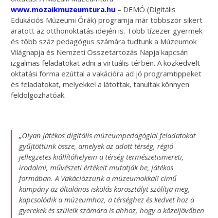
www.mozaikmuzeumtura.hu
– DEMÓ (Digitális
Edukációs Múzeumi Órák) programja már többször sikert
aratott az otthonoktatás idején is. Több tízezer gyermek
és több száz pedagógus számára tudtunk a Múzeumok
Világnapja és Nemzeti Összetartozás Napja kapcsán
izgalmas feladatokat adni a virtuális térben. A közkedvelt
oktatási forma ezúttal a vakációra ad jó programtippeket
és feladatokat, melyekkel a látottak, tanultak könnyen
feldolgozhatóak.
„Olyan játékos digitális múzeumpedagógiai feladatokat
gyűjtöttünk össze, amelyek az adott térség, régió
jellegzetes kiállítóhelyein a térség természetismereti,
irodalmi, művészeti értékeit mutatják be, játékos
formában. A Vakációzzunk a múzeumokkal! című
kampány az általános iskolás korosztályt szólítja meg,
kapcsolódik a múzeumhoz, a térséghez és kedvet hoz a
gyerekek és szüleik számára is ahhoz, hogy a közeljövőben