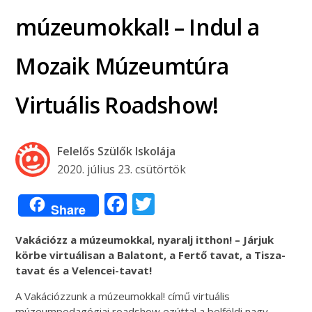
múzeumokkal! – Indul a
Mozaik Múzeumtúra
Virtuális Roadshow!
Felelős Szülők Iskolája
2020. július 23. csütörtök
Facebook
Twitter
Share
Vakációzz a múzeumokkal, nyaralj itthon!
– Járjuk
körbe virtuálisan a Balatont, a Fertő tavat, a Tisza-
tavat és a Velencei-tavat
!
A Vakációzzunk a múzeumokkal! című virtuális
múzeumpedagógiai roadshow ezúttal a belföldi nagy