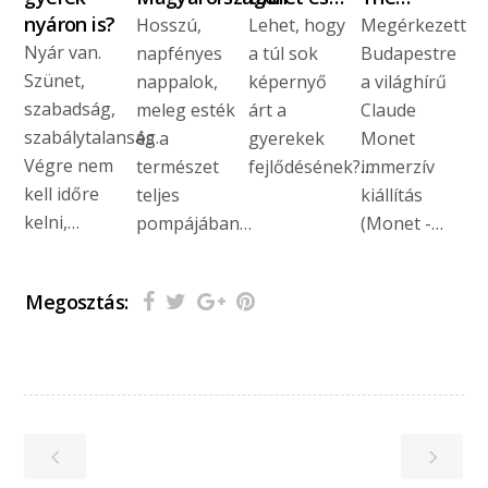
nyáron is?
Hosszú,
Lehet, hogy
Megérkezett
Nyár van.
napfényes
a túl sok
Budapestre
Szünet,
nappalok,
képernyő
a világhírű
szabadság,
meleg esték
árt a
Claude
szabálytalanság.
és a
gyerekek
Monet
Végre nem
természet
fejlődésének?…
immerzív
kell időre
teljes
kiállítás
kelni,…
pompájában…
(Monet -…
Megosztás: