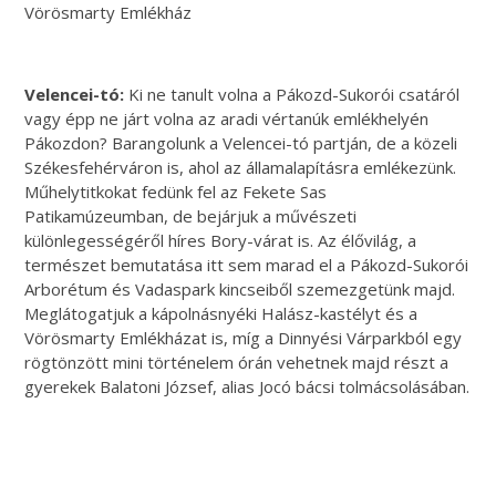
Vörösmarty Emlékház
Velencei-tó:
Ki ne tanult volna a Pákozd-Sukorói csatáról
vagy épp ne járt volna az aradi vértanúk emlékhelyén
Pákozdon? Barangolunk a Velencei-tó partján, de a közeli
Székesfehérváron is, ahol az államalapításra emlékezünk.
Műhelytitkokat fedünk fel az Fekete Sas
Patikamúzeumban, de bejárjuk a művészeti
különlegességéről híres Bory-várat is. Az élővilág, a
természet bemutatása itt sem marad el a Pákozd-Sukorói
Arborétum és Vadaspark kincseiből szemezgetünk majd.
Meglátogatjuk a kápolnásnyéki Halász-kastélyt és a
Vörösmarty Emlékházat is, míg a Dinnyési Várparkból egy
rögtönzött mini történelem órán vehetnek majd részt a
gyerekek Balatoni József, alias Jocó bácsi tolmácsolásában.