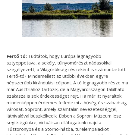
Fertő tó:
Tudtátok, hogy Európa legnagyobb
sztyeppetava, a sekély, túlnyomórészt nádasokkal
szegélyezett, a Világörökség részeként is számontartott
Fertő-tó? Mindemellett az utóbbi években egyre
népszerűbb kirándulási célpont. A tó legnagyobb része ma
már Ausztriához tartozik, de a Magyarországon található
szakasza is sok érdekességet rejt. Ha már itt nyaraltok,
mindenképpen érdemes felfedezni a hűség és szabadság
városát, Sopront, amely számtalan nevezetességgel,
látnivalóval büszkélkedik. Ebben a Soproni Múzeum lesz
segítségünkre, virtuálisan ellátogatunk majd a
Tűztoronyba és a Storno-házba, türelempalackot