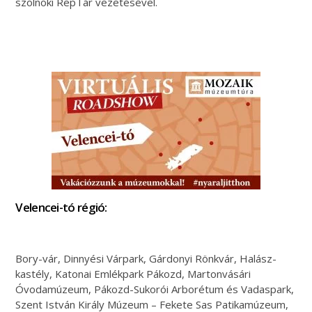
szolnoki RepTár vezetésével.
Velencei-tó régió:
Bory-vár, Dinnyési Várpark, Gárdonyi Rönkvár, Halász-
kastély, Katonai Emlékpark Pákozd, Martonvásári
Óvodamúzeum, Pákozd-Sukorói Arborétum és Vadaspark,
Szent István Király Múzeum – Fekete Sas Patikamúzeum,