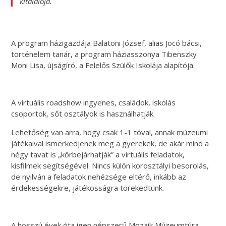
kitalálója.
A program házigazdája Balatoni József, alias Jocó bácsi,
történelem tanár, a program háziasszonya Tibenszky
Moni Lisa, újságíró, a Felelős Szülők Iskolája alapítója.
A virtuális roadshow ingyenes, családok, iskolás
csoportok, sőt osztályok is használhatják.
Lehetőség van arra, hogy csak 1-1 tóval, annak múzeumi
játékaival ismerkedjenek meg a gyerekek, de akár mind a
négy tavat is „körbejárhatják” a virtuális feladatok,
kisfilmek segítségével. Nincs külön korosztályi besorolás,
de nyilván a feladatok nehézsége eltérő, inkább az
érdekességekre, játékosságra törekedtünk.
A hosszú évek óta igen népszerű Mozaik Múzeumtúra