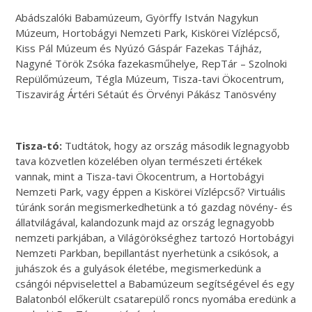
Abádszalóki Babamúzeum, Györffy István Nagykun
Múzeum, Hortobágyi Nemzeti Park, Kiskörei Vízlépcső,
Kiss Pál Múzeum és Nyúzó Gáspár Fazekas Tájház,
Nagyné Török Zsóka fazekasműhelye, RepTár – Szolnoki
Repülőmúzeum, Tégla Múzeum, Tisza-tavi Ökocentrum,
Tiszavirág Ártéri Sétaút és Örvényi Pákász Tanösvény
Tisza-tó:
Tudtátok, hogy az ország második legnagyobb
tava közvetlen közelében olyan természeti értékek
vannak, mint a Tisza-tavi Ökocentrum, a Hortobágyi
Nemzeti Park, vagy éppen a Kiskörei Vízlépcső? Virtuális
túránk során megismerkedhetünk a tó gazdag növény- és
állatvilágával, kalandozunk majd az ország legnagyobb
nemzeti parkjában, a Világörökséghez tartozó Hortobágyi
Nemzeti Parkban, bepillantást nyerhetünk a csikósok, a
juhászok és a gulyások életébe, megismerkedünk a
csángói népviselettel a Babamúzeum segítségével és egy
Balatonból előkerült csatarepülő roncs nyomába eredünk a