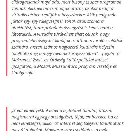
ellátogassanak majd oda, mert bizony szuper programok
vannak. Akiknek nincs módjuk utazni, azokat pedig a
virtuális térben repítjük a helyszínekre. Akik pedig már
jártak egy-egy tájegységnél, tónál, azok számára
áttekintést, tudáspróbát és összegzést is képes adni a
látottakról.
A virtuális túrával emellett célunk, hogy
programlehetőségeket kínáljuk az itthon nyaraló családok
számára, hiszen számos nagyszerű kulturális helyszín
található meg a nagy tavaink környezetében
”
– fogalmaz
Makranczi Zsolt, az Örökség Kultúrpolitikai Intézet
igazgatója, a Mozaik Múzeumtúra program vezetője és
kidolgozója.
„Saját élményekből lehet a legtöbbet tanulni, utazni,
megismerni egy-egy országrészt, tájat, embereket, ha ez
nem lehetséges, akkor az internet segítségével tanulhatunk
meg új dolgokat. Magyarország csodálatos, a nyár