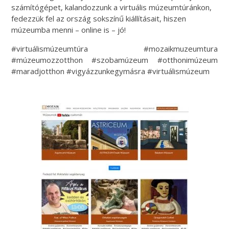
számítógépet, kalandozzunk a virtuális múzeumtúránkon,
fedezzük fel az ország sokszínű kiállításait, hiszen
múzeumba menni – online is – jó!
#virtuálismúzeumtúra #mozaikmuzeumtura
#múzeumozzotthon #szobamúzeum #otthonimúzeum
#maradjotthon #vigyázzunkegymásra #virtuálismúzeum