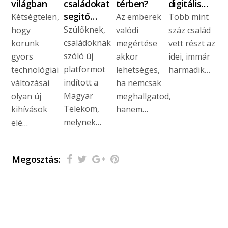
világban
családokat
térben?
digitális…
segítő…
Kétségtelen,
Az emberek
Több mint
Szülőknek,
hogy
valódi
száz család
családoknak
korunk
megértése
vett részt az
szóló új
gyors
akkor
idei, immár
platformot
technológiai
lehetséges,
harmadik…
indított a
változásai
ha nemcsak
Magyar
olyan új
meghallgatod,
Telekom,
kihívások
hanem…
melynek…
elé…
Megosztás: