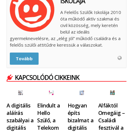
ISKOLÁJA
A Felelős Szülők Iskolája 2010
óta működő aktív szakmai és
civil közösség, mely keretén
belül az ideális
gyermeknevelésre, az „elég jól” működő családra és a
felelős szülői attitűdre keressük a válaszokat.
Tovább
KAPCSOLÓDÓ CIKKEINK
A digitális
Elindult a
Hogyan
Alfáktól
aláírás
Hello
építs
Omegáig –
szabályai a
Szülő, a
bizalmat a
Családi
digitális
Telekom
digitális
fesztivál a