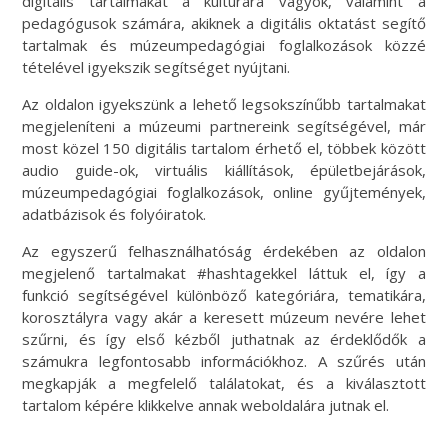
digitális tartalmakat a kultúrára vágyók, valamint a
pedagógusok számára, akiknek a digitális oktatást segítő
tartalmak és múzeumpedagógiai foglalkozások közzé
tételével igyekszik segítséget nyújtani.
Az oldalon igyekszünk a lehető legsokszínűbb tartalmakat
megjeleníteni a múzeumi partnereink segítségével, már
most közel 150 digitális tartalom érhető el, többek között
audio guide-ok, virtuális kiállítások, épületbejárások,
múzeumpedagógiai foglalkozások, online gyűjtemények,
adatbázisok és folyóiratok.
Az egyszerű felhasználhatóság érdekében az oldalon
megjelenő tartalmakat #hashtagekkel láttuk el, így a
funkció segítségével különböző kategóriára, tematikára,
korosztályra vagy akár a keresett múzeum nevére lehet
szűrni, és így első kézből juthatnak az érdeklődők a
számukra legfontosabb információkhoz. A szűrés után
megkapják a megfelelő találatokat, és a kiválasztott
tartalom képére klikkelve annak weboldalára jutnak el.