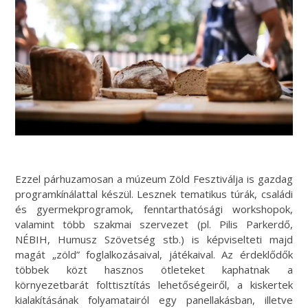
Ezzel párhuzamosan a múzeum Zöld Fesztiválja is gazdag
programkínálattal készül. Lesznek tematikus túrák, családi
és gyermekprogramok, fenntarthatósági workshopok,
valamint több szakmai szervezet (pl. Pilis Parkerdő,
NÉBIH, Humusz Szövetség stb.) is képviselteti majd
magát „zöld” foglalkozásaival, játékaival. Az érdeklődők
többek közt hasznos ötleteket kaphatnak a
környezetbarát folttisztítás lehetőségeiről, a kiskertek
kialakításának folyamatairól egy panellakásban, illetve