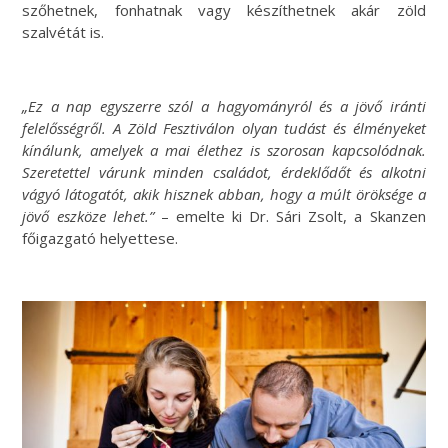
szőhetnek, fonhatnak vagy készíthetnek akár zöld
szalvétát is.
„Ez a nap egyszerre szól a hagyományról és a jövő iránti
felelősségről. A Zöld Fesztiválon olyan tudást és élményeket
kínálunk, amelyek a mai élethez is szorosan kapcsolódnak.
Szeretettel várunk minden családot, érdeklődőt és alkotni
vágyó látogatót, akik hisznek abban, hogy a múlt öröksége a
jövő eszköze lehet.”
– emelte ki Dr. Sári Zsolt, a Skanzen
főigazgató helyettese.