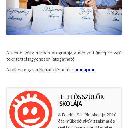
A rendezvény minden programja a nemzeti ünnepre való
tekintettel ingyenesen látogatható.
A teljes programkínálat elérhető a
honlapon
.
FELELŐS SZÜLŐK
ISKOLÁJA
A Felelős Szülők Iskolája 2010
óta működő aktív szakmai és
civil közösség, mely keretén