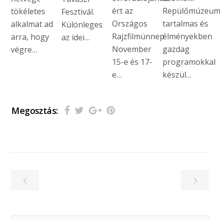
ért az
Repülőmúzeu
tökéletes
Fesztivál.
Országos
tartalmas és
alkalmat ad
Különleges
Rajzfilmünnep
élményekben
arra, hogy
az idei…
November
gazdag
végre…
15-e és 17-
programokkal
e…
készül…
Megosztás: