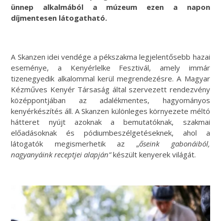
ünnep alkalmából a múzeum ezen a napon
díjmentesen látogatható.
A Skanzen idei vendége a pékszakma legjelentősebb hazai
eseménye, a Kenyérlelke Fesztivál, amely immár
tizenegyedik alkalommal kerül megrendezésre. A Magyar
Kézműves Kenyér Társaság által szervezett rendezvény
középpontjában az adalékmentes, hagyományos
kenyérkészítés áll. A Skanzen különleges környezete méltó
hátteret nyújt azoknak a bemutatóknak, szakmai
előadásoknak és pódiumbeszélgetéseknek, ahol a
látogatók megismerhetik az „
őseink gabonáiból,
nagyanyáink receptjei alapján”
készült kenyerek világát.