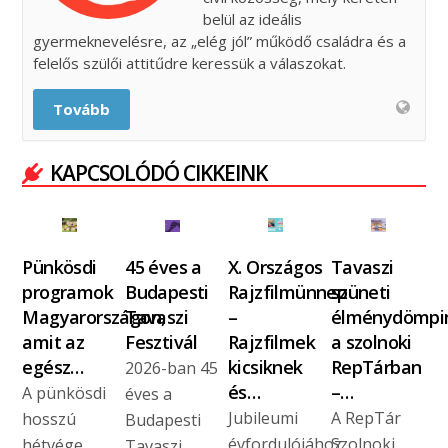
belül az ideális
gyermeknevelésre, az „elég jól” működő családra és a
felelős szülői attitűdre keressük a válaszokat.
Tovább
KAPCSOLÓDÓ CIKKEINK
Pünkösdi
45 éves a
X. Országos
Tavaszi
programok
Budapesti
Rajzfilmünnep
szüneti
Magyarországon,
Tavaszi
–
élménydömpi
amit az
Fesztivál
Rajzfilmek
a szolnoki
egész…
kicsiknek
RepTárban
2026-ban 45
és…
–…
A pünkösdi
éves a
Jubileumi
A RepTár
hosszú
Budapesti
évfordulójához
Szolnoki
hétvége
Tavaszi