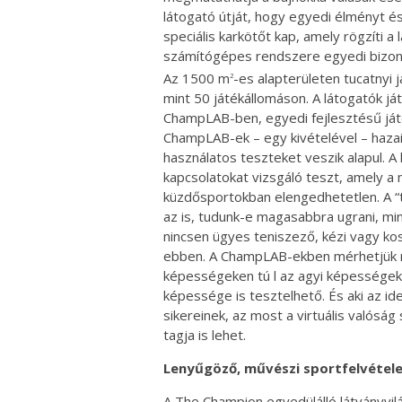
látogató útját, hogy egyedi élményt é
speciális karkötőt kap, amely rögzíti 
számítógépes rendszere egyedi bizony
Az 1500 m
-es alapterületen tucatnyi
2
mint 50 játékállomáson. A látogatók j
ChampLAB-ben, egyedi fejlesztésű ját
ChampLAB-ek – egy kivételével – hazai
használatos teszteket veszik alapul. 
kapcsolatokat vizsgáló teszt, amely a m
küzdősportokban elengedhetetlen. A “t
az is, tudunk-e magasabbra ugrani, mi
nincsen ügyes teniszező, kézi vagy ko
ebben. A ChampLAB-ekben mérhetjük ma
képességeken tú l az agyi képességek
képessége is tesztelhető. És aki az id
sikereinek, az most a virtuális valósá
tagja is lehet.
Lenyűgöző, művészi sportfelvétel
A The Champion egyedülálló látványvilá