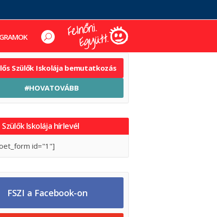
GRAMOK
elős Szülők Iskolája bemutatkozás
#HOVATOVÁBB
 Szülők Iskolája hírlevél
oet_form id="1"]
FSZI a Facebook-on