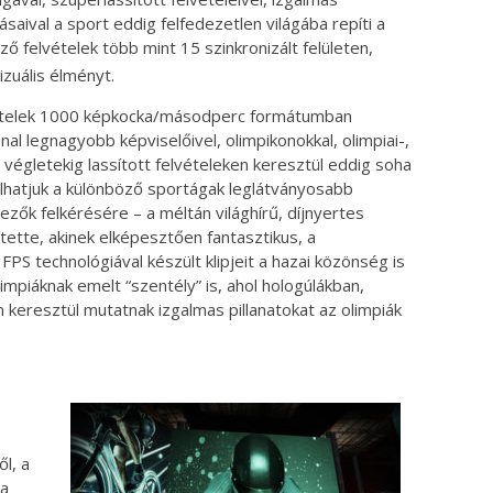
saival a sport eddig felfedezetlen világába repíti a
 felvételek több mint 15 szinkronizált felületen,
izuális élményt.
ételek 1000 képkocka/másodperc formátumban
al legnagyobb képviselőivel, olimpikonokkal, olimpiai-,
 végletekig lassított felvételeken keresztül eddig soha
lhatjuk a különböző sportágak leglátványosabb
zők felkérésére – a méltán világhírű, díjnyertes
ítette, akinek elképesztően fantasztikus, a
PS technológiával készült klipjeit a hazai közönség is
mpiáknak emelt “szentély” is, ahol hologúlákban,
n keresztül mutatnak izgalmas pillanatokat az olimpiák
l, a
 a