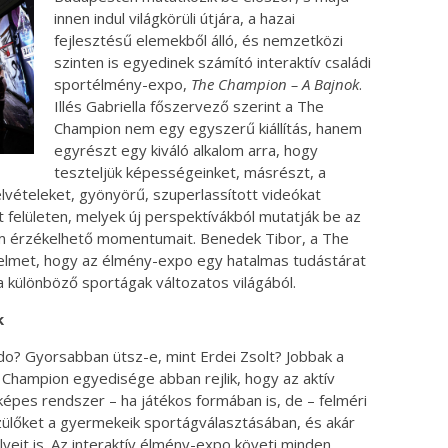
innen indul világkörüli útjára, a hazai
fejlesztésű elemekből álló, és nemzetközi
szinten is egyedinek számító interaktív családi
sportélmény-expo,
The Champion – A Bajnok
.
Illés Gabriella főszervező szerint a The
Champion nem egy egyszerű kiállítás, hanem
egyrészt egy kiváló alkalom arra, hogy
teszteljük képességeinket, másrészt, a
lvételeket, gyönyörű, szuperlassított videókat
t felületen, melyek új perspektívákból mutatják be az
 érzékelhető momentumait. Benedek Tibor, a The
yelmet, hogy az élmény-expo egy hatalmas tudástárat
a különböző sportágak változatos világából.
k
do? Gyorsabban ütsz-e, mint Erdei Zsolt? Jobbak a
e Champion egyedisége abban rejlik, hogy az aktív
épes rendszer – ha játékos formában is, de – felméri
szülőket a gyermekeik sportágválasztásában, és akár
yeit is. Az interaktív élmény-expo követi minden