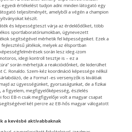
s egyedi értékelést tudjon adni: minden látogató egy
a látogató teljesítményét, amelyből a végén a champion
ítványokat készít.
 játék és képességteszt várja az érdeklődőket, több
átékos sportlaboratóriumokban, úgynevezett
ékok segítségével mérhetik fel képességeiket. Ezek a
 fejlesztésű játékok, melyek az élsportban
A képességfelmérések során lesz ideg-izom
otoros, idegi kontroll tesztje is – ez a
úra” során mérhetjük a reakcióidőnket, de kiderülhet
nt C. Ronaldo. Szem-kéz koordináció képessége nélkül
sárlabdázó, de a Forma1-es versenyzők is kiválóak
jd az ügyességünket, gyorsaságunkat, de a fizikai
, a figyelem, megfigyelőképesség, észlelés
ei foci EB-n csak megfigyelője volt a magyar csapat
g segítségével két percre az EB-hős magyar válogatott
ek a kevésbé aktívabbaknak
gával, szuperlassított felvételeivel, izgalmas