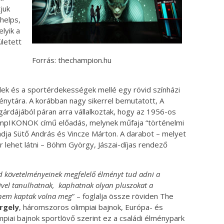
juk
Phelps,
lyik a
letett
Forrás: thechampion.hu
elek és a sportérdekességek mellé egy rövid színházi
énytára. A korábban nagy sikerrel bemutatott, A
gárdájából páran arra vállalkoztak, hogy az 1956-os
limpIKONOK című előadás, melynek műfaja “történelmi
őadja Sütő András és Vincze Márton. A darabot – melyet
lehet látni – Böhm György, Jászai-díjas rendező
ad követelményeinek megfelelő élményt tud adni a
amivel tanulhatnak, kaphatnak olyan pluszokat a
eg nem kaptak volna meg
” – foglalja össze röviden The
rgely
, háromszoros olimpiai bajnok, Európa- és
mpiai bajnok sportlövő szerint ez a családi élménypark