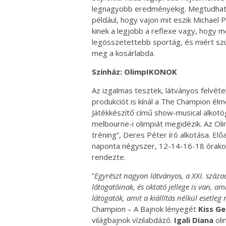
legnagyobb eredményekig. Megtudhat
például, hogy vajon mit eszik Michael 
kinek a legjobb a reflexe vagy, hogy me
legösszetettebb sportág, és miért szü
meg a kosárlabda.
Színház: OlimpIKONOK
Az izgalmas tesztek, látványos felvét
produkciót is kínál a The Champion élm
Játékkészítő című show-musical alkotó
melbourne-i olimpiát megidézik. Az O
tréning”, Deres Péter író alkotása. El
naponta négyszer, 12-14-16-18 órakor 
rendezte.
“
Egyrészt nagyon látványos, a XXI. száz
látogatóinak, és oktató jellege is van, 
látogatók, amit a kiállítás nélkül esetl
Champion – A Bajnok lényegét
Kiss Ge
világbajnok vízilabdázó.
Igali Diana
oli