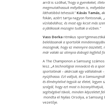
arról is szólhat,
“hogy a gyerekeket, ille
megmutathassuk mélyében is, mélyebben
láthatóbbá tehessük
.”
Kásás Tamás,
ak
fokán, azért tartja nagyon fontosnak, „
vízilabdához, és most egy kicsit más szem
a játékosok mozogni tudtak a vízben.”
Vass Dorka
ritmikus sportgimnasztiká
belelássanak a sportolók mindennapjába,
mozognak, hogy ez mennyire összetett, m
már valaki az olimpia dobogó legfelső fo
A The Championon a Samsung számos m
lesz.
„A technológiai innováció és a spo
sportolónak – akárcsak egy vállalatnak –
nyújthassa. Ezt valljuk, és a Samsungn
és élménytelivé tegyük az életet, legyen
szolgál, hogy ezt most is bizonyíthatjuk
segítségével távoli, minden képzeletet fe
mondta el Nyilas Orsolya, a Samsung E
vezetője.