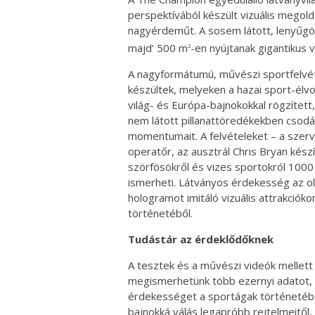
perspektívából készült vizuális megoldá
nagyérdeműt. A sosem látott, lenyűgöző
majd’ 500 m
-en nyújtanak gigantikus v
2
A nagyformátumú, művészi sportfelv
készültek, melyeken a hazai sport-élvon
világ- és Európa-bajnokokkal rögzített,
nem látott pillanattöredékekben csodá
momentumait. A felvételeket – a szerve
operatőr, az ausztrál Chris Bryan kész
szörfösökről és vizes sportokról 1000 F
ismerheti. Látványos érdekesség az oli
hologramot imitáló vizuális attrakcióko
történetéből.
Tudástár az érdeklődőknek
A tesztek és a művészi videók mellett
megismerhetünk több ezernyi adatot,
érdekességet a sportágak történetébő
bajnokká válás legapróbb rejtelmeitől,