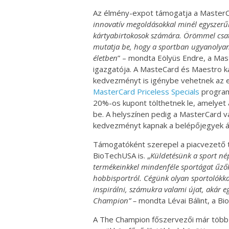
Az élmény-expot támogatja a MasterCa
innovatív megoldásokkal minél egyszerűb
kártyabirtokosok számára. Örömmel csat
mutatja be, hogy a sportban ugyanolyan
életben
” – mondta Eölyüs Endre, a Mas
igazgatója. A MasteCard és Maestro k
kedvezményt is igénybe vehetnek az e
MasterCard Priceless Specials
program
20%-os kupont tölthetnek le, amelyet
be. A helyszínen pedig a MasterCard 
kedvezményt kapnak a belépőjegyek á
Támogatóként szerepel a piacvezető t
BioTechUSA is. „
Küldetésünk a sport né
termékeinkkel mindenféle sportágat űzők
hobbisportról. Cégünk olyan sportolókka
inspirálni, számukra valami újat, akár e
Champion” –
mondta Lévai Bálint, a B
A The Champion főszervezői már több 