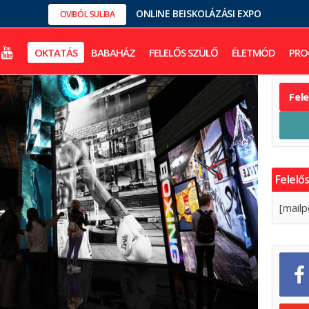
ONLINE BEISKOLÁZÁSI EXPO
OVIBÓL SULIBA
OKTATÁS
BABAHÁZ
FELELŐS SZÜLŐ
ÉLETMÓD
PRO
Fel
Felelős
[mailp