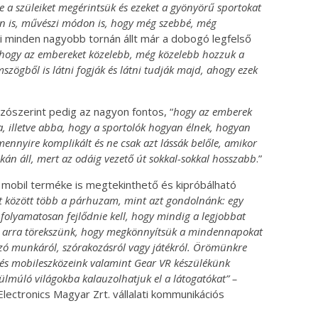
tve a szüleiket megérintsük és ezeket a gyönyörű sportokat
 is, művészi módon is, hogy még szebbé, még
i minden nagyobb tornán állt már a dobogó legfelső
hogy az embereket közelebb, még közelebb hozzuk a
szögből is látni fogják és látni tudják majd, ahogy ezek
zószerint pedig az nagyon fontos, “
hogy az emberek
 illetve abba, hogy a sportolók hogyan élnek, hogyan
ennyire komplikált és ne csak azt lássák belőle, amikor
kán áll, mert az odáig vezető út sokkal-sokkal hosszabb
.”
obil terméke is megtekinthető és kipróbálható
rt között több a párhuzam, mint azt gondolnánk: egy
 folyamatosan fejlődnie kell, hogy mindig a legjobbat
ál arra törekszünk, hogy megkönnyítsük a mindennapokat
 szó munkáról, szórakozásról vagy játékról. Örömünkre
, és mobileszközeink valamint Gear VR készülékünk
lülmúló világokba kalauzolhatjuk el a látogatókat” –
lectronics Magyar Zrt. vállalati kommunikációs