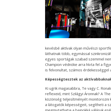
kevésbé aktívak olyan művészi sportfe
láthatnak több, egymással szinkronizál
egyes sportágak szabad szemmel nem
Champion védnöke arra hívta fel a fig
is felvonultat, számos érdekességgel 
Képességtesztek az aktívabbakna
Ki ugrik magasabbra, Te vagy C. Ronal
reflexeid, mint Szilágyi Áronnak? A Th
közönség teljesítményét monitorozni k
a látogatók képességeit, segítheti a 
megmutathatja a bajnokká válásuk esél