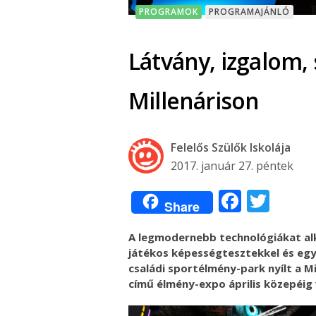
PROGRAMOK
PROGRAMAJÁNLÓ
Látvány, izgalom, 
Millenárison
Felelős Szülők Iskolája
2017. január 27. péntek
Facebo
Twit
Share
A legmodernebb technológiákat alk
játékos képességtesztekkel és egy 
családi sportélmény-park nyílt a M
című élmény-expo április közepéig