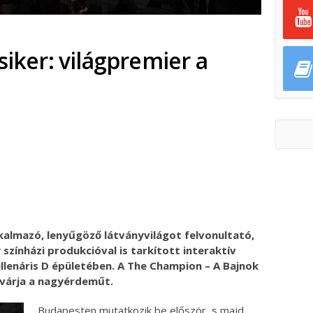
siker: világpremier a
ok
ter
almazó, lenyűgöző látványvilágot felvonultató,
színházi produkcióval is tarkított interaktív
illenáris D épületében. A The Champion – A Bajnok
 várja a nagyérdeműt.
Budapesten mutatkozik be először, s majd