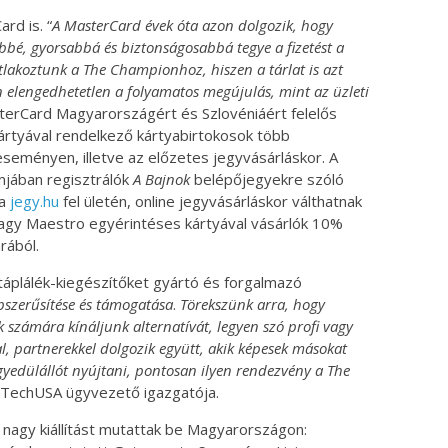
rd is. “
A MasterCard évek óta azon dolgozik, hogy
bé, gyorsabbá és biztonságosabbá tegye a fizetést a
lakoztunk a The Championhoz, hiszen a tárlat is azt
 elengedhetetlen a folyamatos megújulás, mint az üzleti
terCard Magyarországért és Szlovéniáért felelős
ártyával rendelkező kártyabirtokosok több
seményen, illetve az előzetes jegyvásárláskor. A
jában regisztrálók
A Bajnok
belépőjegyekre szóló
 a
jegy.hu
fel ületén, online jegyvásárláskor válthatnak
vagy Maestro egyérintéses kártyával vásárlók 10%
rából.
áplálék-kiegészítőket gyártó és forgalmazó
pszerűsítése és támogatása
.
Törekszünk arra, hogy
 számára kínáljunk alternatívát, legyen szó profi vagy
l, partnerekkel dolgozik együtt, akik képesek másokat
gyedülállót nyújtani, pontosan ilyen rendezvény a The
ioTechUSA ügyvezető igazgatója.
nagy kiállítást mutattak be Magyarországon: