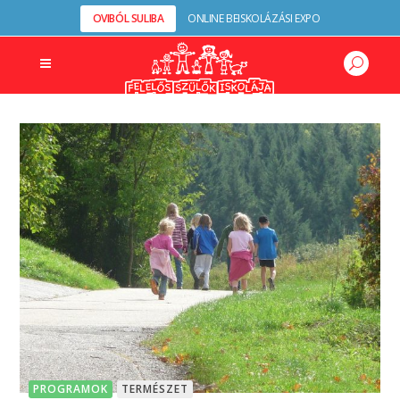
OVIBÓL SULIBA
ONLINE BEISKOLÁZÁSI EXPO
PROGRAMOK
TERMÉSZET