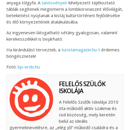
anyaga tölgyfa. A
tanösvényen
kihelyezett tájékoztató
táblák segítenek megismerni a lombkoronaszint élővilágát,
betekintést nyújtanak a kistáj kultúrtörténeti fejlődésébe
és élő környezetének átalakulásába.
Az ingyenesen látogatható sétány gyalogosan, valamint
kerekesszékkel is bejárható.
Ha kirándulást terveztek, a
turistamagazin.hu-t
érdemes
böngésznetek!
Fotó:
bp-erdo.hu
FELELŐS SZÜLŐK
ISKOLÁJA
A Felelős Szülők Iskolája 2010
óta működő aktív szakmai és
civil közösség, mely keretén
belül az ideális
gyermeknevelésre, az „elég jól” működő családra és a