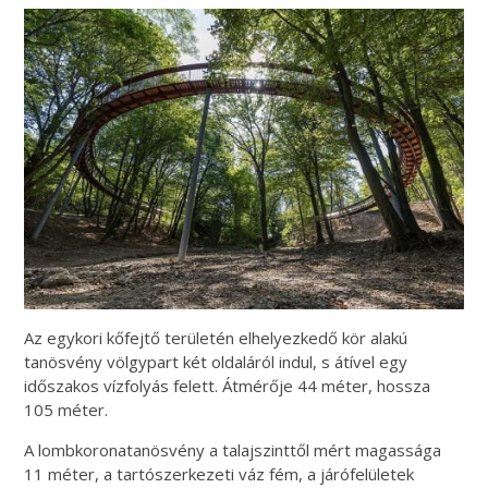
Az egykori kőfejtő területén elhelyezkedő kör alakú
tanösvény völgypart két oldaláról indul, s átível egy
időszakos vízfolyás felett. Átmérője 44 méter, hossza
105 méter.
A lombkoronatanösvény a talajszinttől mért magassága
11 méter, a tartószerkezeti váz fém, a járófelületek