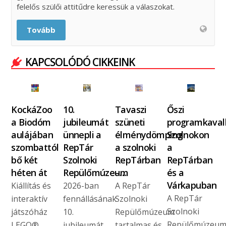
felelős szülői attitűdre keressük a válaszokat.
Tovább
KAPCSOLÓDÓ CIKKEINK
KockáZoo
10.
Tavaszi
Őszi
a Biodóm
jubileumát
szüneti
programkaval
aulájában
ünnepli a
élménydömping
Szolnokon
szombattól
RepTár
a szolnoki
a
bő két
Szolnoki
RepTárban
RepTárban
héten át
Repülőmúzeum
–…
és a
Várkapuban
Kiállítás és
2026-ban
A RepTár
A RepTár
interaktív
fennállásának
Szolnoki
Szolnoki
játszóház
10.
Repülőmúzeum
Repülőmúzeu
LEGO®
jubileumát
tartalmas és