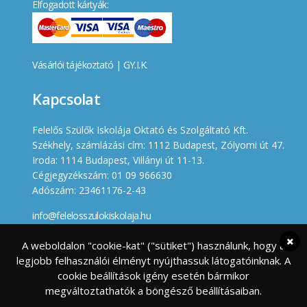
Elfogadott kártyák:
Vásárlói tájékoztató
|
GY.I.K.
Kapcsolat
Felelős Szülők Iskolája Oktató és Szolgáltató Kft.
Székhely, számlázási cím: 1112 Budapest, Zólyomi út 47.
Iroda: 1114 Budapest, Villányi út 11-13.
Cégjegyzékszám: 01 09 966630
Adószám: 23461176-2-43
info@felelosszulokiskolaja.hu
+36 20 358 66 12
A weboldalon "cookie-kat" ("sütiket") használunk, hogy a
legjobb felhasználói élményt nyújthassuk látogatóinknak. A
Készített
cookie beállítások igény esetén bármikor
megváltoztathatók a böngésző beállításaiban.