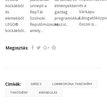
és a
kockákból
ünnepli a
élményekben
Várkapu
és
RepTár
gazdag
Látogatóközpo
elemekből
Szolnoki
programokkal
ősszel is…
LEGO®
Repülőmúzeum,
készül…
kockákból…
amely…
Megosztás:
Címkék:
GERECS
LOMBKORONA TANÖSVÉNY
TANÖSVÉNY
KIRÁNDULÁS