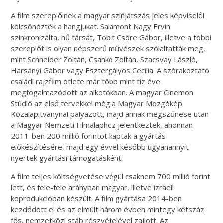
A film szereplőinek a magyar színjátszás jeles képviselői
kölcsönözték a hangjukat. Salamont Nagy Ervin
szinkronizálta, hű társát, Tobit Csöre Gábor, illetve a többi
szereplőt is olyan népszerű művészek szólaltatták meg,
mint Schneider Zoltán, Csankó Zoltán, Szacsvay László,
Harsányi Gábor vagy Esztergályos Cecília. A szórakoztató
családi rajzfilm ötlete már több mint tíz éve
megfogalmazódott az alkotókban. A magyar Cinemon
Stúdió az első tervekkel még a Magyar Mozgókép
Közalapítványnál pályázott, majd annak megszűnése után
a Magyar Nemzeti Filmalaphoz jelentkeztek, ahonnan
2011-ben 200 millió forintot kaptak a gyártás
előkészítésére, majd egy évvel később ugyanannyit
nyertek gyártási támogatásként.
A film teljes költségvetése végül csaknem 700 millió forint
lett, és fele-fele arányban magyar, illetve izraeli
koprodukcióban készült. A film gyártása 2014-ben
kezdődött el és az elmúlt három évben mintegy kétszáz
fős, nemzetközi stáb részvételével zajlott. Az