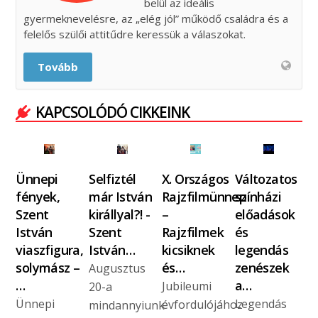
belül az ideális
gyermeknevelésre, az „elég jól” működő családra és a
felelős szülői attitűdre keressük a válaszokat.
Tovább
KAPCSOLÓDÓ CIKKEINK
Ünnepi
Selfiztél
X. Országos
Változatos
fények,
már István
Rajzfilmünnep
színházi
Szent
királlyal?! -
–
előadások
István
Szent
Rajzfilmek
és
viaszfigura,
István…
kicsiknek
legendás
solymász –
és…
zenészek
Augusztus
…
a…
Jubileumi
20-a
Ünnepi
Legendás
évfordulójához
mindannyiunk