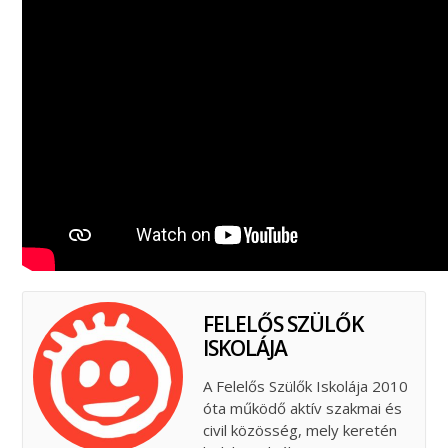
FELELŐS SZÜLŐK
ISKOLÁJA
A Felelős Szülők Iskolája 2010
óta működő aktív szakmai és
civil közösség, mely keretén