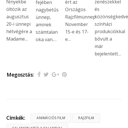
fényekbe
zenészekkel
ért az
fejében
öltözik az
és
Országos
nagybetűs
augusztus
közönségkedve
Rajzfilmünnep
ünnep,
20-i ünnepi
színházi
November
aminek
hétvégére a
produkciókkal
15-e és 17-
számtalan
Madame…
bővült a
e…
oka van.…
már
bejelentett…
Megosztás:
Címkék:
ANIMÁCIÓS FILM
RAJZFILM