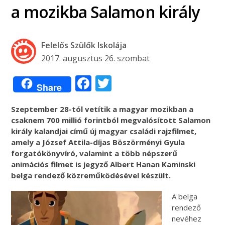
a mozikba Salamon király
Felelős Szülők Iskolája
2017. augusztus 26. szombat
Facebook
Twitter
Share
Szeptember 28-tól vetítik a magyar mozikban a
csaknem 700 millió forintból megvalósított Salamon
király kalandjai című új magyar családi rajzfilmet,
amely a József Attila-díjas Böszörményi Gyula
forgatókönyvíró, valamint a több népszerű
animációs filmet is jegyző Albert Hanan Kaminski
belga rendező közreműködésével készült.
A belga
rendező
nevéhez