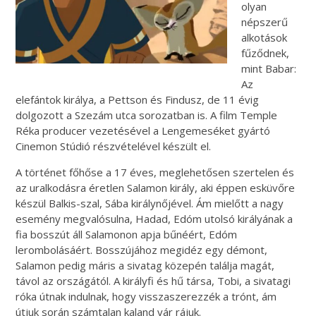
olyan
népszerű
alkotások
fűződnek,
mint Babar:
Az
elefántok királya, a Pettson és Findusz, de 11 évig
dolgozott a Szezám utca sorozatban is. A film Temple
Réka producer vezetésével a Lengemeséket gyártó
Cinemon Stúdió részvételével készült el.
A történet főhőse a 17 éves, meglehetősen szertelen és
az uralkodásra éretlen Salamon király, aki éppen esküvőre
készül Balkis-szal, Sába királynőjével. Ám mielőtt a nagy
esemény megvalósulna, Hadad, Edóm utolsó királyának a
fia bosszút áll Salamonon apja bűnéért, Edóm
lerombolásáért. Bosszújához megidéz egy démont,
Salamon pedig máris a sivatag közepén találja magát,
távol az országától. A királyfi és hű társa, Tobi, a sivatagi
róka útnak indulnak, hogy visszaszerezzék a trónt, ám
útjuk során számtalan kaland vár rájuk.