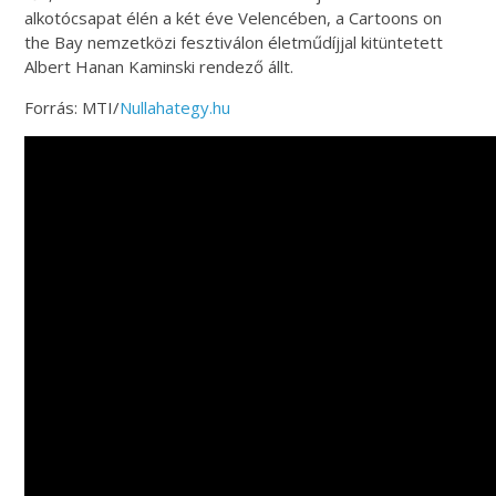
alkotócsapat élén a két éve Velencében, a Cartoons on
the Bay nemzetközi fesztiválon életműdíjjal kitüntetett
Albert Hanan Kaminski rendező állt.
Forrás: MTI/
Nullahategy.hu