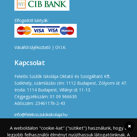
Elfogadott kártyák:
Vásárlói tájékoztató
|
GY.I.K.
Kapcsolat
Felelős Szülők Iskolája Oktató és Szolgáltató Kft.
Székhely, számlázási cím: 1112 Budapest, Zólyomi út 47.
Iroda: 1114 Budapest, Villányi út 11-13.
Cégjegyzékszám: 01 09 966630
Adószám: 23461176-2-43
info@felelosszulokiskolaja.hu
+36 20 358 66 12
A weboldalon "cookie-kat" ("sütiket") használunk, hogy a
legjobb felhasználói élményt nyújthassuk látogatóinknak. A
Készített