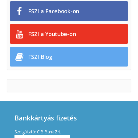
FSZI a Facebook-on
FSZI a Youtube-on
FSZI Blog
Bankkártyás fizetés
Szolgáltató: CIB Bank Zrt.