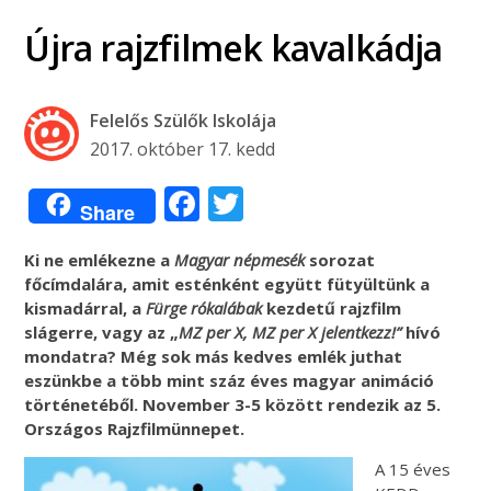
Újra rajzfilmek kavalkádja
Felelős Szülők Iskolája
2017. október 17. kedd
Facebook
Twitter
Share
Ki ne emlékezne a
Magyar népmesék
sorozat
főcímdalára, amit esténként együtt fütyültünk a
kismadárral, a
Fürge rókalábak
kezdetű rajzfilm
slágerre, vagy az „
MZ per X, MZ per X jelentkezz!”
hívó
mondatra? Még sok más kedves emlék juthat
eszünkbe a több mint száz éves magyar animáció
történetéből. November 3-5 között rendezik az 5.
Országos Rajzfilmünnepet.
A 15 éves