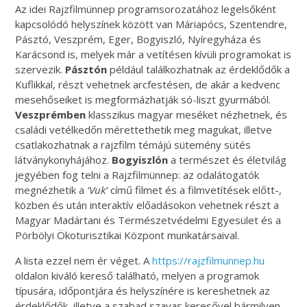
Az idei Rajzfilmünnep programsorozatához legelsőként
kapcsolódó helyszínek között van Máriapócs, Szentendre,
Pásztó, Veszprém, Eger, Bogyiszló, Nyíregyháza és
Karácsond is, melyek már a vetítésen kívüli programokat is
szervezik.
Pásztón
például találkozhatnak az érdeklődők a
Kuflikkal, részt vehetnek arcfestésen, de akár a kedvenc
mesehőseiket is megformázhatják só-liszt gyurmából.
Veszprémben
klasszikus magyar meséket nézhetnek, és
családi vetélkedőn mérettethetik meg magukat, illetve
csatlakozhatnak a rajzfilm témájú sütemény sütés
látványkonyhájához.
Bogyiszlón
a természet és életvilág
jegyében fog telni a Rajzfilmünnep: az odalátogatók
megnézhetik a
’Vuk’
című filmet és a filmvetítések előtt-,
közben és után interaktív előadásokon vehetnek részt a
Magyar Madártani és Természetvédelmi Egyesület és a
Pörbölyi Ökoturisztikai Központ munkatársaival.
A lista ezzel nem ér véget. A
https://rajzfilmunnep.hu
oldalon kiváló kereső található, melyen a programok
típusára, időpontjára és helyszínére is kereshetnek az
érdeklődők, illetve a szabad szavas keresővel bármilyen