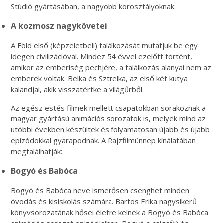
Stúdió gyártásában, a nagyobb korosztályoknak:
A kozmosz nagykövetei
A Föld első (képzeletbeli) találkozását mutatjuk be egy
idegen civilizációval. Mindez 54 évvel ezelőtt történt,
amikor az emberiség pechjére, a találkozás alanyai nem az
emberek voltak. Belka és Sztrelka, az első két kutya
kalandjai, akik visszatértke a világűrből.
Az egész estés filmek mellett csapatokban sorakoznak a
magyar gyártású animációs sorozatok is, melyek mind az
utóbbi években készültek és folyamatosan újabb és újabb
epizódokkal gyarapodnak. A Rajzfilmünnep kínálatában
megtalálhatják:
Bogyó és Babóca
Bogyó és Babóca neve ismerősen csenghet minden
óvodás és kisiskolás számára. Bartos Erika nagysikerű
könyvsorozatának hősei életre kelnek a Bogyó és Babóca
animációs sorozat epizódjaiban. Bogyó a csigafiú és