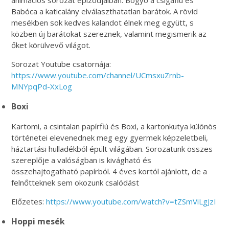
Babóca a katicalány elválaszthatatlan barátok. A rövid
mesékben sok kedves kalandot élnek meg együtt, s
közben új barátokat szereznek, valamint megismerik az
őket körülvevő világot.
Sorozat Youtube csatornája:
https://www.youtube.com/channel/UCmsxuZrnb-
MNYpqPd-XxLog
Boxi
Kartomi, a csintalan papírfiú és Boxi, a kartonkutya különös
történetei elevenednek meg egy gyermek képzeletbeli,
háztartási hulladékból épült világában. Sorozatunk összes
szereplője a valóságban is kivágható és
összehajtogatható papírból. 4 éves kortól ajánlott, de a
felnőtteknek sem okozunk csalódást
Előzetes:
https://www.youtube.com/watch?v=tZSmViLgJzI
Hoppi mesék