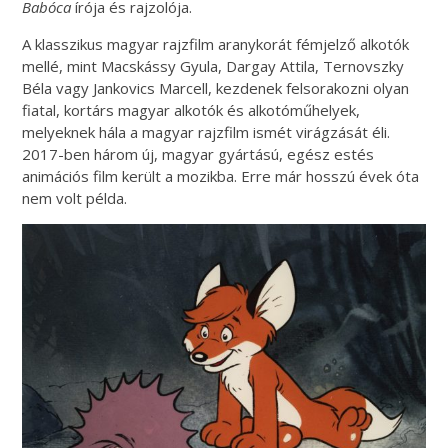
Babóca
írója és rajzolója.
A klasszikus magyar rajzfilm aranykorát fémjelző alkotók
mellé, mint Macskássy Gyula, Dargay Attila, Ternovszky
Béla vagy Jankovics Marcell, kezdenek felsorakozni olyan
fiatal, kortárs magyar alkotók és alkotóműhelyek,
melyeknek hála a magyar rajzfilm ismét virágzását éli.
2017-ben három új, magyar gyártású, egész estés
animációs film került a mozikba. Erre már hosszú évek óta
nem volt példa.