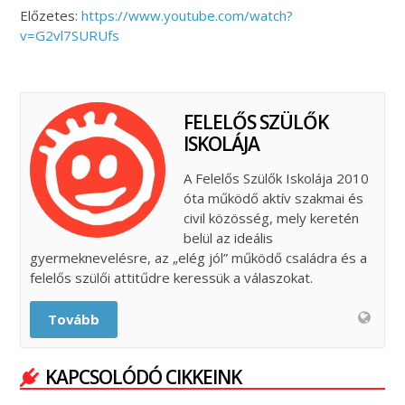
Előzetes:
https://www.youtube.com/watch?
v=G2vl7SURUfs
FELELŐS SZÜLŐK
ISKOLÁJA
A Felelős Szülők Iskolája 2010
óta működő aktív szakmai és
civil közösség, mely keretén
belül az ideális
gyermeknevelésre, az „elég jól” működő családra és a
felelős szülői attitűdre keressük a válaszokat.
Tovább
KAPCSOLÓDÓ CIKKEINK