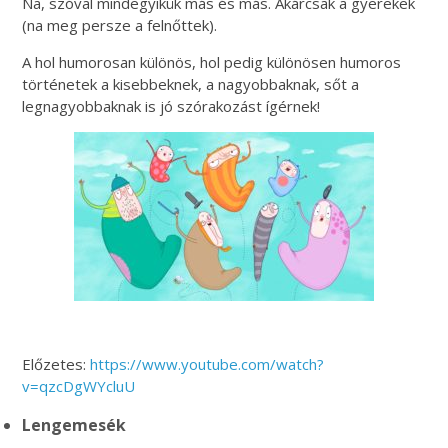
Na, szóval mindegyikük más és más. Akárcsak a gyerekek
(na meg persze a felnőttek).
A hol humorosan különös, hol pedig különösen humoros
történetek a kisebbeknek, a nagyobbaknak, sőt a
legnagyobbaknak is jó szórakozást ígérnek!
Előzetes:
https://www.youtube.com/watch?
v=qzcDgWYcluU
Lengemesék