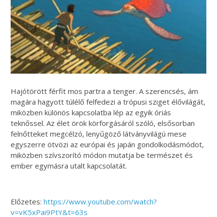
Hajótörött férfit mos partra a tenger. A szerencsés, ám
magára hagyott túlélő felfedezi a trópusi sziget élővilágát,
miközben különös kapcsolatba lép az egyik óriás
teknőssel. Az élet örök körforgásáról szóló, elsősorban
felnőtteket megcélzó, lenyűgöző látványvilágú mese
egyszerre ötvözi az európai és japán gondolkodásmódot,
miközben szívszorító módon mutatja be természet és
ember egymásra utalt kapcsolatát.
Előzetes:
https://www.youtube.com/watch?
v=vK5xPai9PtY&t=63s