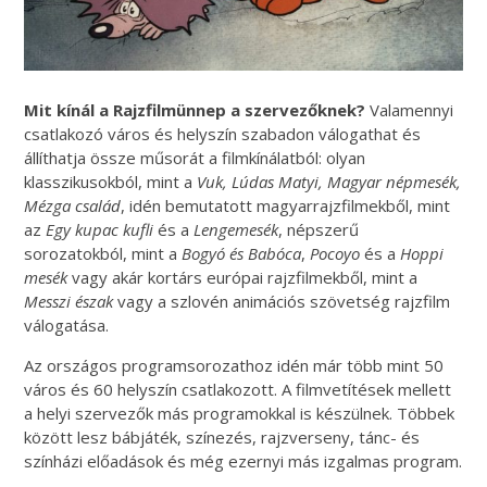
Mit kínál a Rajzfilmünnep a szervezőknek?
Valamennyi
csatlakozó város és helyszín szabadon válogathat és
állíthatja össze műsorát a filmkínálatból: olyan
klasszikusokból, mint a
Vuk, Lúdas Matyi, Magyar népmesék,
Mézga család
, idén bemutatott magyarrajzfilmekből, mint
az
Egy kupac kufli
és a
Lengemesék
, népszerű
sorozatokból, mint a
Bogyó és Babóca
,
Pocoyo
és a
Hoppi
mesék
vagy akár kortárs európai rajzfilmekből, mint a
Messzi észak
vagy a szlovén animációs szövetség rajzfilm
válogatása.
Az országos programsorozathoz idén már több mint 50
város és 60 helyszín csatlakozott. A filmvetítések mellett
a helyi szervezők más programokkal is készülnek. Többek
között lesz bábjáték, színezés, rajzverseny, tánc- és
színházi előadások és még ezernyi más izgalmas program.