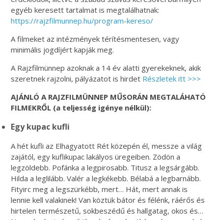
egyéb keresett tartalmat is megtalálhatnak:
https://rajzfilmunnep.hu/program-kereso/
A filmeket az intézmények térítésmentesen, vagy
minimális jogdíjért kapják meg.
A Rajzfilmünnep azoknak a 14 év alatti gyerekeknek, akik
szeretnek rajzolni, pályázatot is hirdet
Részletek itt >>>
AJÁNLÓ A RAJZFILMÜNNEP MŰSORÁN MEGTALÁHATÓ
FILMEKRŐL (a teljesség igénye nélkül):
Egy kupac kufli
A hét kufli az Elhagyatott Rét közepén él, messze a világ
zajától, egy kuflikupac lakályos üregeiben. Zödön a
legzöldebb. Pofánka a legpirosabb. Titusz a legsárgább.
Hilda a leglilább. Valér a legkékebb. Bélabá a legbarnább.
Fityirc meg a legszürkébb, mert… Hát, mert annak is
lennie kell valakinek! Van köztük bátor és félénk, ráérős és
hirtelen természetű, sokbeszédű és hallgatag, okos és…