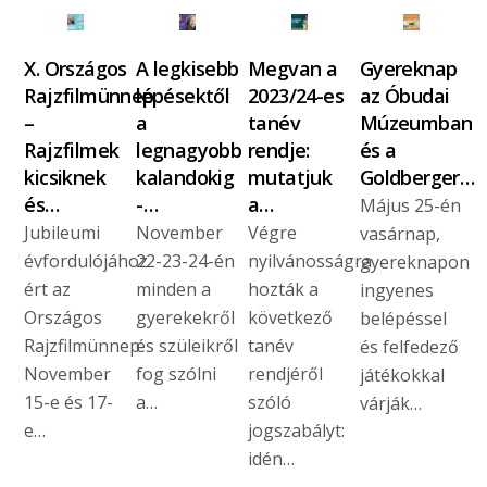
X. Országos
A legkisebb
Megvan a
Gyereknap
Rajzfilmünnep
lépésektől
2023/24-es
az Óbudai
–
a
tanév
Múzeumban
Rajzfilmek
legnagyobb
rendje:
és a
kicsiknek
kalandokig
mutatjuk
Goldberger…
és…
-…
a…
Május 25-én
Jubileumi
November
Végre
vasárnap,
évfordulójához
22-23-24-én
nyilvánosságra
gyereknapon
ért az
minden a
hozták a
ingyenes
Országos
gyerekekről
következő
belépéssel
Rajzfilmünnep
és szüleikről
tanév
és felfedező
November
fog szólni
rendjéről
játékokkal
15-e és 17-
a…
szóló
várják…
e…
jogszabályt:
idén…