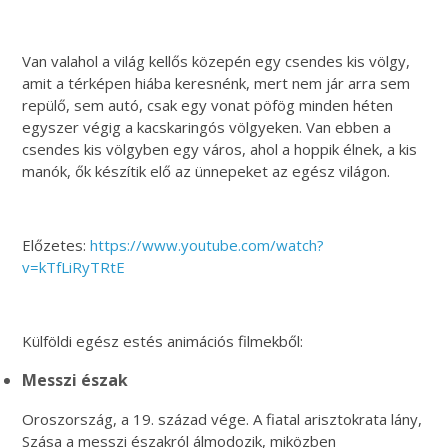
Van valahol a világ kellős közepén egy csendes kis völgy,
amit a térképen hiába keresnénk, mert nem jár arra sem
repülő, sem autó, csak egy vonat pöfög minden héten
egyszer végig a kacskaringós völgyeken. Van ebben a
csendes kis völgyben egy város, ahol a hoppik élnek, a kis
manók, ők készítik elő az ünnepeket az egész világon.
Előzetes:
https://www.youtube.com/watch?
v=kTfLiRyTRtE
Külföldi egész estés animációs filmekből:
Messzi észak
Oroszország, a 19. század vége. A fiatal arisztokrata lány,
Szása a messzi északról álmodozik, miközben