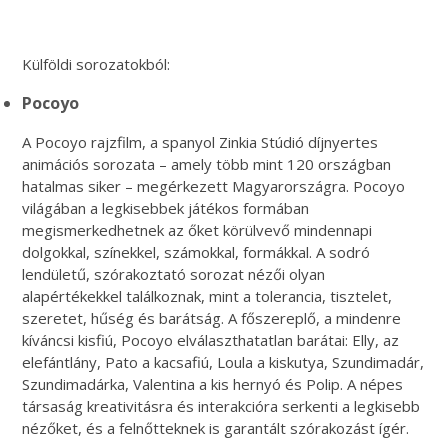
Külföldi sorozatokból:
Pocoyo
A Pocoyo rajzfilm, a spanyol Zinkia Stúdió díjnyertes
animációs sorozata – amely több mint 120 országban
hatalmas siker – megérkezett Magyarországra. Pocoyo
világában a legkisebbek játékos formában
megismerkedhetnek az őket körülvevő mindennapi
dolgokkal, színekkel, számokkal, formákkal. A sodró
lendületű, szórakoztató sorozat nézői olyan
alapértékekkel találkoznak, mint a tolerancia, tisztelet,
szeretet, hűség és barátság. A főszereplő, a mindenre
kíváncsi kisfiú, Pocoyo elválaszthatatlan barátai: Elly, az
elefántlány, Pato a kacsafiú, Loula a kiskutya, Szundimadár,
Szundimadárka, Valentina a kis hernyó és Polip. A népes
társaság kreativitásra és interakcióra serkenti a legkisebb
nézőket, és a felnőtteknek is garantált szórakozást ígér.