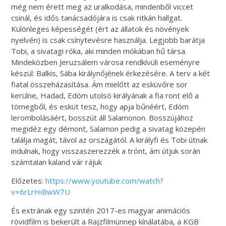
még nem érett meg az uralkodása, mindenből viccet
csinál, és idős tanácsadójára is csak ritkán hallgat.
Különleges képességét (ért az állatok és növények
nyelvén) is csak csínytevésre használja. Legjobb barátja
Tobi, a sivatagi róka, aki minden mókában hű társa.
Mindeközben Jeruzsálem városa rendkívüli eseményre
készül: Balkis, Sába királynőjének érkezésére. A terv a két
fiatal összeházasítása. Ám mielőtt az esküvőre sor
kerülne, Hadad, Edóm utolsó királyának a fia ront elő a
tömegből, és esküt tesz, hogy apja bűnéért, Edóm
lerombolásáért, bosszút áll Salamonon. Bosszújához
megidéz egy démont, Salamon pedig a sivatag közepén
találja magát, távol az országától. A királyfi és Tobi útnak
indulnak, hogy visszaszerezzék a trónt, ám útjuk során
számtalan kaland vár rájuk
Előzetes:
https://www.youtube.com/watch?
v=6rLrHiBwW7U
És extrának egy szintén 2017-es magyar animációs
rövidfilm is bekerült a Rajzfilmünnep kínálatába, a KGB