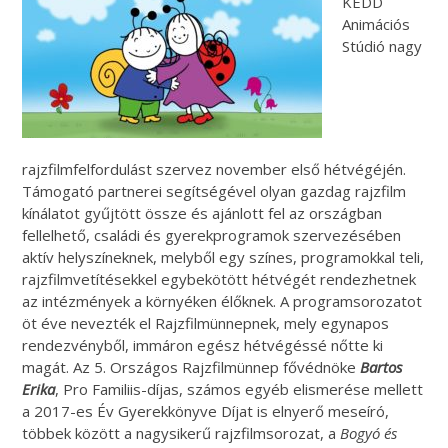
KEDD
Animációs
Stúdió nagy
rajzfilmfelfordulást szervez november első hétvégéjén.
Támogató partnerei segítségével olyan gazdag rajzfilm
kínálatot gyűjtött össze és ajánlott fel az országban
fellelhető, családi és gyerekprogramok szervezésében
aktív helyszíneknek, melyből egy színes, programokkal teli,
rajzfilmvetítésekkel egybekötött hétvégét rendezhetnek
az intézmények a környéken élőknek. A programsorozatot
öt éve nevezték el Rajzfilmünnepnek, mely egynapos
rendezvényből, immáron egész hétvégéssé nőtte ki
magát. Az 5. Országos Rajzfilmünnep fővédnöke
Bartos
Erika
, Pro Familiis-díjas, számos egyéb elismerése mellett
a 2017-es Év Gyerekkönyve Díjat is elnyerő meseíró,
többek között a nagysikerű rajzfilmsorozat, a
Bogyó és