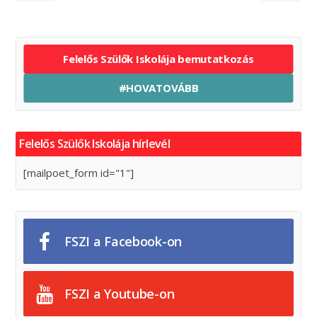
Felelős Szülők Iskolája bemutatkozás
#HOVATOVÁBB
Felelős Szülők Iskolája hírlevél
[mailpoet_form id="1"]
FSZI a Facebook-on
FSZI a Youtube-on