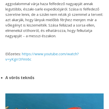
aggodalommal várja haza felfedező nagyapját annak
legutóbbi, északi-sarki expedíciójáról. Szása is felfedező
szeretne lenni, de a szülei nem nézik jó szemmel a terveit:
azt akarják, hogy lányuk mielőbb férjhez menjen: már a
vőlegényt is kiszemelték. Szása fellázad a sorsa ellen,
elmenekül otthonról, és elhatározza, hogy felkutatja
nagyapját – a messzi északon.
Előzetes:
https://www.youtube.com/watch?
v=yKgrr3FmI6c
A vörös teknős