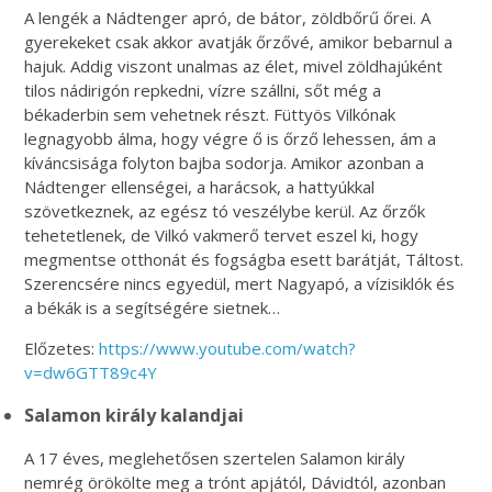
A lengék a Nádtenger apró, de bátor, zöldbőrű őrei. A
gyerekeket csak akkor avatják őrzővé, amikor bebarnul a
hajuk. Addig viszont unalmas az élet, mivel zöldhajúként
tilos nádirigón repkedni, vízre szállni, sőt még a
békaderbin sem vehetnek részt. Füttyös Vilkónak
legnagyobb álma, hogy végre ő is őrző lehessen, ám a
kíváncsisága folyton bajba sodorja. Amikor azonban a
Nádtenger ellenségei, a harácsok, a hattyúkkal
szövetkeznek, az egész tó veszélybe kerül. Az őrzők
tehetetlenek, de Vilkó vakmerő tervet eszel ki, hogy
megmentse otthonát és fogságba esett barátját, Táltost.
Szerencsére nincs egyedül, mert Nagyapó, a vízisiklók és
a békák is a segítségére sietnek…
Előzetes:
https://www.youtube.com/watch?
v=dw6GTT89c4Y
Salamon király kalandjai
A 17 éves, meglehetősen szertelen Salamon király
nemrég örökölte meg a trónt apjától, Dávidtól, azonban