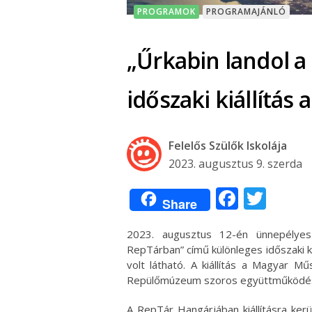
PROGRAMOK
PROGRAMAJÁNLÓ
„Űrkabin landol 
időszaki kiállítás
Felelős Szülők Iskolája
2023. augusztus 9. szerda
Facebo
Twit
Share
2023. augusztus 12-én ünnepélyes
RepTárban” című különleges időszaki 
volt látható. A kiállítás a Magyar 
Repülőmúzeum szoros együttműködés
A RepTár Hangárjában kiállításra kerü