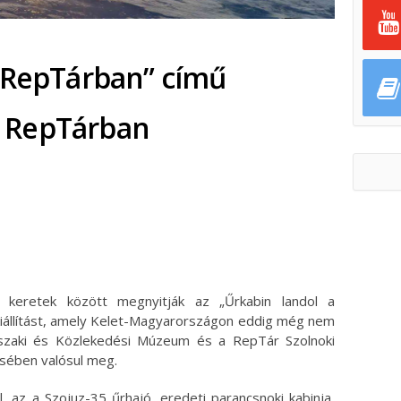
a RepTárban” című
 a RepTárban
ok
ter
 keretek között megnyitják az „Űrkabin landol a
kiállítást, amely Kelet-Magyarországon eddig még nem
Műszaki és Közlekedési Múzeum és a RepTár Szolnoki
ében valósul meg.
l, az a Szojuz-35 űrhajó, eredeti parancsnoki kabinja,