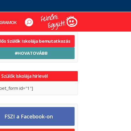
GRAMOK
elős Szülők Iskolája bemutatkozás
#HOVATOVÁBB
 Szülők Iskolája hírlevél
oet_form id="1"]
FSZI a Facebook-on