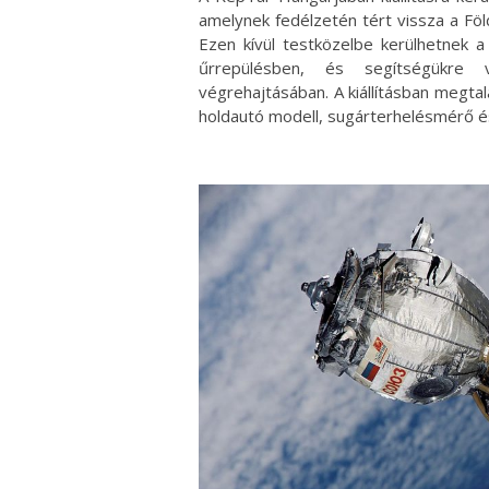
amelynek fedélzetén tért vissza a Föl
Ezen kívül testközelbe kerülhetnek a
űrrepülésben, és segítségükre 
végrehajtásában. A kiállításban megt
holdautó modell, sugárterhelésmérő é