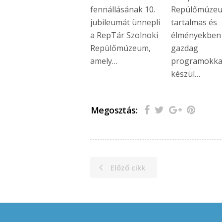
fennállásának 10.
Repülőmúze
jubileumát ünnepli
tartalmas és
a RepTár Szolnoki
élményekben
Repülőmúzeum,
gazdag
amely…
programokka
készül…
Megosztás:
Előző cikk