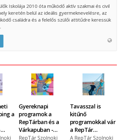
ülők Iskolája 2010 óta működő aktív szakmai és civil
ely keretén belül az ideális gyermeknevelésre, az
űködő családra és a felelős szülői attitűdre keressük
.
eti
Gyereknapi
Tavasszal is
ing a
programok a
kitűnő
RepTárban és a
programokkal vár
–…
Várkapuban -…
a RepTár…
lnoki
RepTár Szolnoki
A RepTár Szolnoki