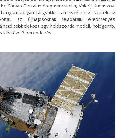
dre Farkas Bertalan és parancsnoka, Valerij Kubaszov.
 látogatók olyan tárgyakkal, amelyek részt vettek az
voltak az űrhajósoknak feladataik eredményes
alálható többek közt egy holdszonda modell, holdgömb,
s kiértékelő berendezés.