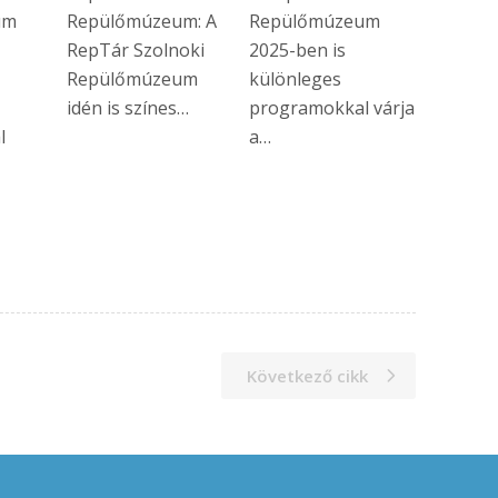
um
Repülőmúzeum: A
Repülőmúzeum
RepTár Szolnoki
2025-ben is
Repülőmúzeum
különleges
idén is színes…
programokkal várja
l
a…
Következő cikk