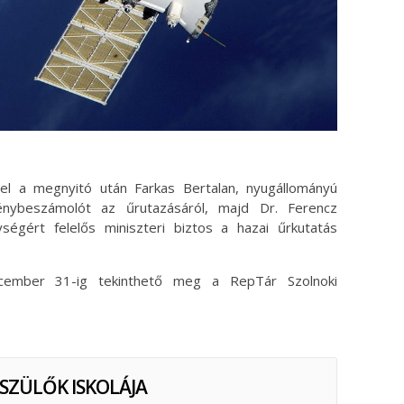
el a megnyitó után Farkas Bertalan, nyugállományú
énybeszámolót az űrutazásáról, majd Dr. Ferencz
ységért felelős miniszteri biztos a hazai űrkutatás
december 31-ig tekinthető meg a RepTár Szolnoki
 SZÜLŐK ISKOLÁJA