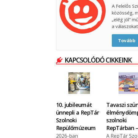
A Felelős Sz
közösség, m
„elég jól” m
a válaszokat
Tovább
KAPCSOLÓDÓ CIKKEINK
10. jubileumát
Tavaszi szün
ünnepli a RepTár
élménydömp
Szolnoki
szolnoki
Repülőmúzeum
RepTárban 
2026-ban
A RepTár Szo