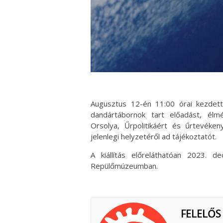
Augusztus 12-én 11:00 órai kezdett
dandártábornok tart előadást, élm
Orsolya, Űrpolitikáért és űrtevéken
jelenlegi helyzetéről ad tájékoztatót.
A kiállítás előreláthatóan 2023. 
Repülőmúzeumban.
FELELŐS