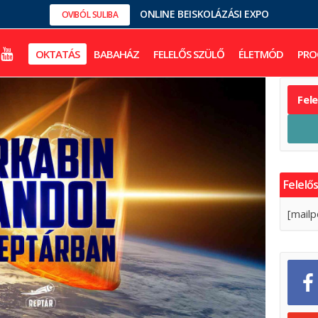
ONLINE BEISKOLÁZÁSI EXPO
OVIBÓL SULIBA
OKTATÁS
BABAHÁZ
FELELŐS SZÜLŐ
ÉLETMÓD
PRO
Fel
Felelős
[mailp