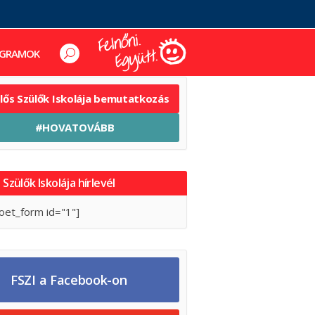
GRAMOK
elős Szülők Iskolája bemutatkozás
#HOVATOVÁBB
 Szülők Iskolája hírlevél
oet_form id="1"]
FSZI a Facebook-on