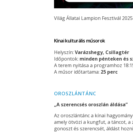
Világ Állatai Lampion Fesztivál 2025
Kínai kulturális műsorok
Helyszín:
Varázshegy, Csillagtér
Időpontok:
minden pénteken és sz
A terem nyitása a programhoz 18:15
A műsor időtartama:
25 perc
OROSZLÁNTÁNC
„A szerencsés oroszlán áldása”
Az oroszlántánc a kínai hagyomány
amely ötvözi a kungfut, a táncot, a
gonoszt és szerencsét, áldást hozni