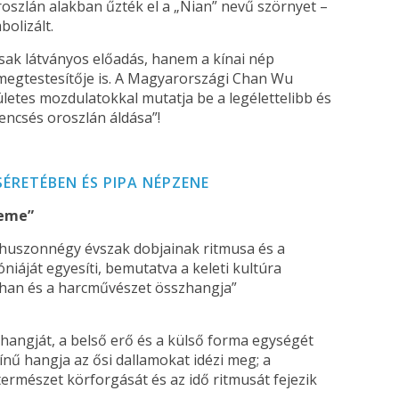
roszlán alakban űzték el a „Nian” nevű szörnyet –
bolizált.
ak látványos előadás, hanem a kínai nép
egtestesítője is. A Magyarországi Chan Wu
etes mozdulatokkal mutatja be a legélettelibb és
ncsés oroszlán áldása”!
RETÉBEN ÉS PIPA NÉPZENE
leme”
 huszonnégy évszak dobjainak ritmusa és a
áját egyesíti, bemutatva a keleti kultúra
han és a harcművészet összhangja”
szhangját, a belső erő és a külső forma egységét
ínű hangja az ősi dallamokat idézi meg; a
ermészet körforgását és az idő ritmusát fejezik