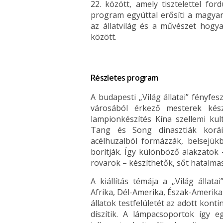
22. között, amely tisztelettel fo
program egyúttal erősíti a magyar
az állatvilág és a művészet hog
között.
Részletes program
A budapesti „Világ állatai” fényfe
városából érkező mesterek kész
lampionkészítés Kína szellemi ku
Tang és Song dinasztiák korái
acélhuzalból formázzák, belsejükbe
borítják. Így különböző alakzatok
rovarok – készíthetők, sőt hatalmas
A kiállítás témája a „Világ állata
Afrika, Dél-Amerika, Észak-Amerika 
állatok testfelületét az adott kont
díszítik. A lámpacsoportok így eg