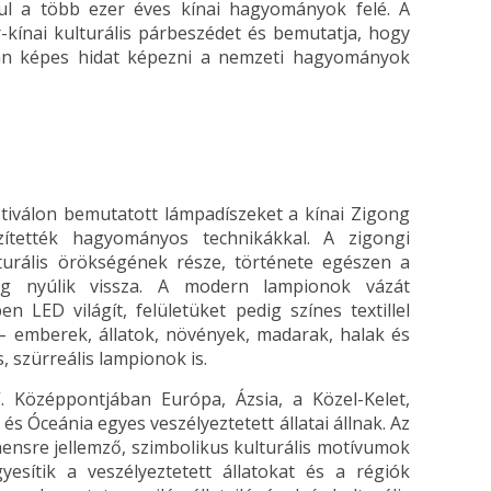
rdul a több ezer éves kínai hagyományok felé. A
-kínai kulturális párbeszédet és bemutatja, hogy
yan képes hidat képezni a nemzeti hagyományok
sztiválon bemutatott lámpadíszeket a kínai Zigong
ítették hagyományos technikákkal. A zigongi
lturális örökségének része, története egészen a
g nyúlik vissza. A modern lampionok vázát
n LED világít, felületüket pedig színes textillel
 – emberek, állatok, növények, madarak, halak és
, szürreális lampionok is.
i”. Középpontjában Európa, Ázsia, a Közel-Kelet,
és Óceánia egyes veszélyeztetett állatai állnak. Az
inensre jellemző, szimbolikus kulturális motívumok
yesítik a veszélyeztetett állatokat és a régiók