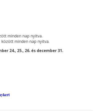
zött minden nap nyitva.
. között minden nap nyitva.
mber 24., 25., 26. és december 31.
nykert