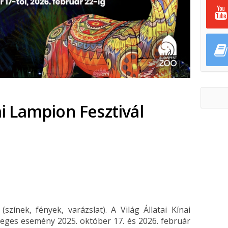
nai Lampion Fesztivál
ok
ter
zínek, fények, varázslat). A Világ Állatai Kínai
leges esemény 2025. október 17. és 2026. február