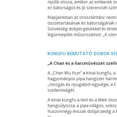
nyúlik vissza, amikor az emberek o
ez bátorságot és jó szerencsét szim
Napjainkban az oroszlántánc nemcs
összetartásának és bátorságának m
Szövetség dobpergésekkel és lendül
legünnepibb műsorszámot: „A szere
KUNGFU BEMUTATÓ DOBOK KÍSÉ
„A Chan és a harcművészet szel
A „Chan Wu Hun” a kínai kungfu, a
hagyományos pipa hangszer harmóni
„mozgás és nyugalom egysége, a C
szellemiségét.
A kínai kungfu a test és a lélek ös
hangsúlyozza; a pipa világos, soksz
huszonnégy évszak dobjai pedig a t