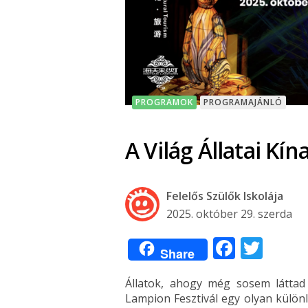
PROGRAMOK
PROGRAMAJÁNLÓ
A Világ Állatai Kí
Felelős Szülők Iskolája
2025. október 29. szerda
Facebo
Twit
Share
Állatok, ahogy még sosem láttad (s
Lampion Fesztivál egy olyan külön