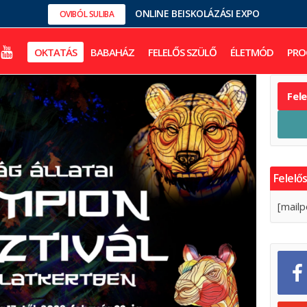
ONLINE BEISKOLÁZÁSI EXPO
OVIBÓL SULIBA
OKTATÁS
BABAHÁZ
FELELŐS SZÜLŐ
ÉLETMÓD
PRO
Fel
Felelős
[mailp