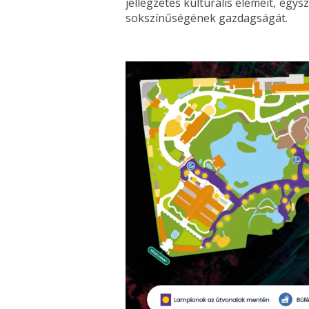
jellegzetes kulturális elemeit, egys
sokszínűségének gazdagságát.