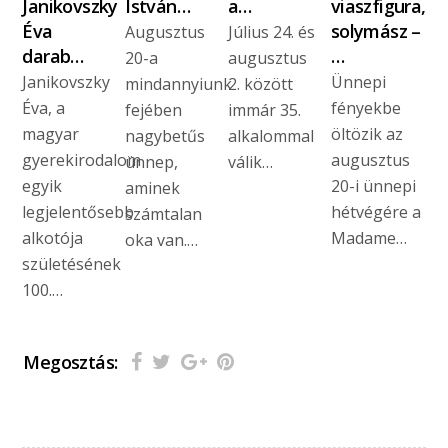
Janikovszky
István…
a…
viaszfigura,
Éva
solymász –
Augusztus
Július 24. és
darab…
…
20-a
augusztus
Janikovszky
Ünnepi
mindannyiunk
2. között
Éva, a
fényekbe
fejében
immár 35.
magyar
öltözik az
nagybetűs
alkalommal
gyerekirodalom
augusztus
ünnep,
válik…
egyik
20-i ünnepi
aminek
legjelentősebb
hétvégére a
számtalan
alkotója
Madame…
oka van.…
születésének
100.…
Megosztás: