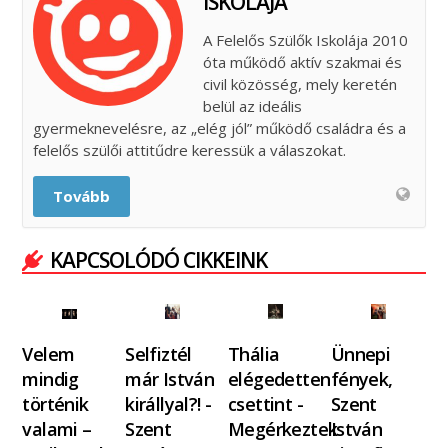
ISKOLÁJA
A Felelős Szülők Iskolája 2010
óta működő aktív szakmai és
civil közösség, mely keretén
belül az ideális
gyermeknevelésre, az „elég jól” működő családra és a
felelős szülői attitűdre keressük a válaszokat.
Tovább
KAPCSOLÓDÓ CIKKEINK
Velem
Selfiztél
Thália
Ünnepi
mindig
már István
elégedetten
fények,
történik
királlyal?! -
csettint -
Szent
valami –
Szent
Megérkeztek
István