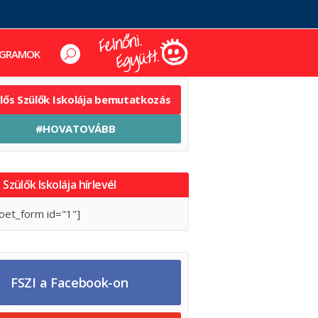
GRAMOK
elős Szülők Iskolája bemutatkozás
#HOVATOVÁBB
 Szülők Iskolája hírlevél
oet_form id="1"]
FSZI a Facebook-on