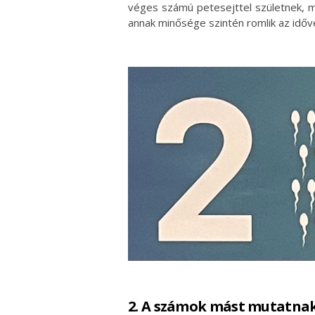
véges számú petesejttel születnek, m
annak minősége szintén romlik az időve
2. A számok mást mutatna