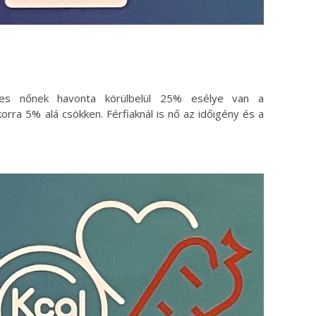
es nőnek havonta körülbelül 25% esélye van a
rra 5% alá csökken. Férfiaknál is nő az időigény és a