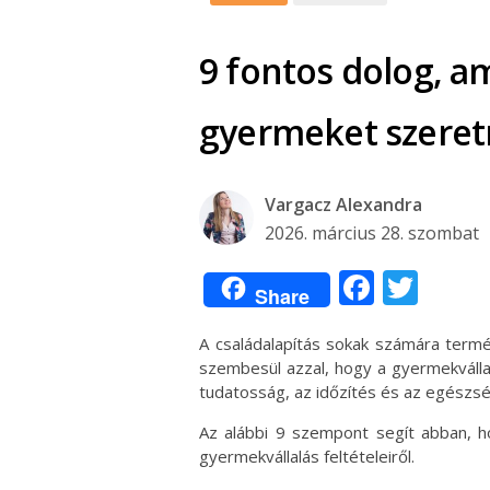
9 fontos dolog, am
gyermeket szeret
Vargacz Alexandra
2026. március 28. szombat
Facebo
Twit
Share
A családalapítás sokak számára term
szembesül azzal, hogy a gyermekválla
tudatosság, az időzítés és az egészség
Az alábbi 9 szempont segít abban, h
gyermekvállalás feltételeiről.