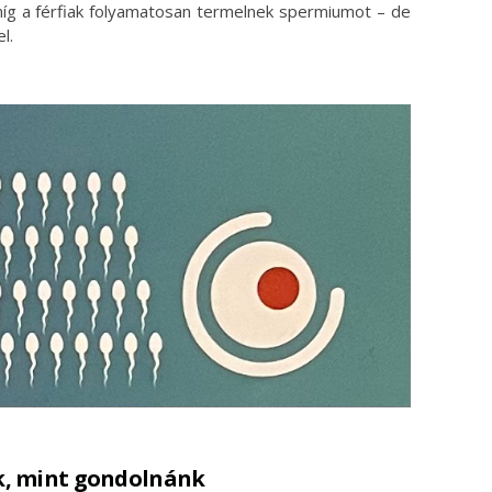
íg a férfiak folyamatosan termelnek spermiumot – de
l.
k, mint gondolnánk