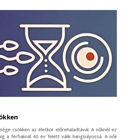
sökken
sége csökken az életkor előrehaladtával. A nőknél ez
g a férfiaknál 40 év felett válik hangsúlyossá. A nők