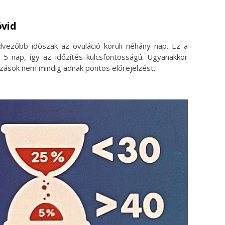
övid
vezőbb időszak az ovuláció körüli néhány nap. Ez a
 5 nap, így az időzítés kulcsfontosságú. Ugyanakkor
azások nem mindig adnak pontos előrejelzést.