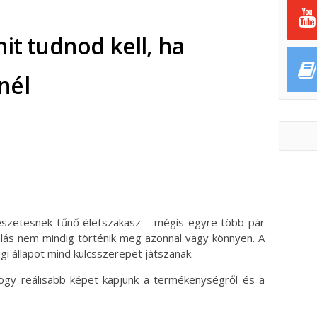
it tudnod kell, ha
nél
ok
ter
észetesnek tűnő életszakasz – mégis egyre több pár
lás nem mindig történik meg azonnal vagy könnyen. A
i állapot mind kulcsszerepet játszanak.
ogy reálisabb képet kapjunk a termékenységről és a