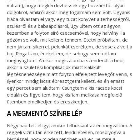
voltam), hogy megkérdezhessek egy hozzáértőt olyan
dolgokról, amikről akkor még fogalmam sem volt. Ugyanis
hiába olvastam el vagy egy tucat könyvet a terhességről,
szülésről és a babaápolásról, úgy ültem ott az ágyon,
kezemben a folyton síró csecsemővel, hogy halvány lila
gőzöm se volt, mit kellene tennem. Etetni próbáltam, de
nem jártam sikerrel, pelenkát cseréltem, de sose az volt a
baj. Ringattam, énekeltem, de sehogy sem tudtam
megnyugtatni. Amikor mégis álomba szenderült a bébi,
akkor a születési komplikációk miatt kialakult
légzésnehézsége miatt folyton elfelejtett levegőt venni, s
ilyenkor mindig kicsit ébresztgetni kellett, és én emiatt
egy percet sem aludtam. Csüngtem a kis rácsos kocsi
oldalán és figyeltem, hogy kisfiam mellkasa megfelelő
ütemben emelkedjen és ereszkedjen.
A MEGMENTŐ SZÍNRE LÉP
Négy nap telt el így, amikor felbukkant az én megváltóm. A
reggeli vizit után érkezett, lendületesen, mosolyogva a
kérdéssel, hogy minden rendben van-e? De mire a