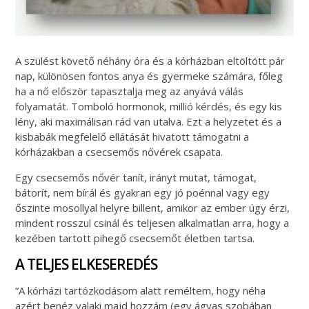
A szülést követő néhány óra és a kórházban eltöltött pár
nap, különösen fontos anya és gyermeke számára, főleg
ha a nő először tapasztalja meg az anyává válás
folyamatát. Tomboló hormonok, millió kérdés, és egy kis
lény, aki maximálisan rád van utalva. Ezt a helyzetet és a
kisbabák megfelelő ellátását hivatott támogatni a
kórházakban a csecsemős nővérek csapata.
Egy csecsemős nővér tanít, irányt mutat, támogat,
bátorít, nem bírál és gyakran egy jó poénnal vagy egy
őszinte mosollyal helyre billent, amikor az ember úgy érzi,
mindent rosszul csinál és teljesen alkalmatlan arra, hogy a
kezében tartott pihegő csecsemőt életben tartsa.
A TELJES ELKESEREDÉS
“A kórházi tartózkodásom alatt reméltem, hogy néha
azért benéz valaki majd hozzám (egy ágyas szobában