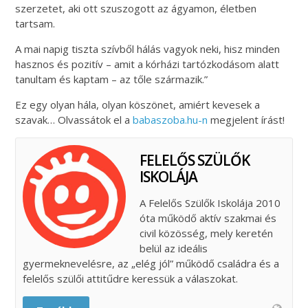
szerzetet, aki ott szuszogott az ágyamon, életben
tartsam.
A mai napig tiszta szívből hálás vagyok neki, hisz minden
hasznos és pozitív – amit a kórházi tartózkodásom alatt
tanultam és kaptam – az tőle származik.”
Ez egy olyan hála, olyan köszönet, amiért kevesek a
szavak… Olvassátok el a
babaszoba.hu-n
megjelent írást!
FELELŐS SZÜLŐK
ISKOLÁJA
A Felelős Szülők Iskolája 2010
óta működő aktív szakmai és
civil közösség, mely keretén
belül az ideális
gyermeknevelésre, az „elég jól” működő családra és a
felelős szülői attitűdre keressük a válaszokat.