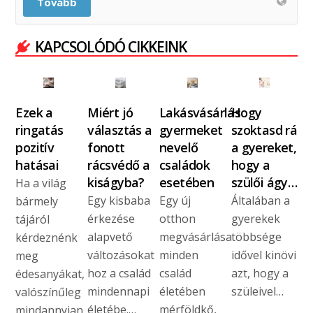
Tovább
KAPCSOLÓDÓ CIKKEINK
Ezek a
Miért jó
Lakásvásárlás
Hogy
ringatás
választás a
gyermeket
szoktasd rá
pozitív
fonott
nevelő
a gyereket,
hatásai
rácsvédő a
családok
hogy a
kiságyba?
esetében
szülői ágy…
Ha a világ
Egy kisbaba
Egy új
Általában a
bármely
érkezése
otthon
gyerekek
tájáról
alapvető
megvásárlása
többsége
kérdeznénk
változásokat
minden
idővel kinövi
meg
hoz a család
család
azt, hogy a
édesanyákat,
mindennapi
életében
szüleivel…
valószínűleg
életébe.…
mérföldkő,
mindannyian…