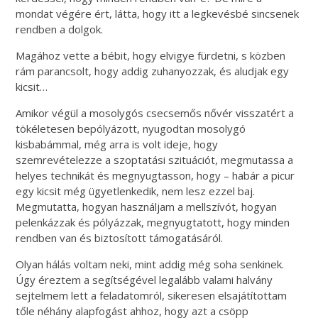
mondat végére ért, látta, hogy itt a legkevésbé sincsenek
rendben a dolgok.
Magához vette a bébit, hogy elvigye fürdetni, s közben
rám parancsolt, hogy addig zuhanyozzak, és aludjak egy
kicsit…
Amikor végül a mosolygós csecsemős nővér visszatért a
tökéletesen bepólyázott, nyugodtan mosolygó
kisbabámmal, még arra is volt ideje, hogy
szemrevételezze a szoptatási szituációt, megmutassa a
helyes technikát és megnyugtasson, hogy – habár a picur
egy kicsit még ügyetlenkedik, nem lesz ezzel baj.
Megmutatta, hogyan használjam a mellszívót, hogyan
pelenkázzak és pólyázzak, megnyugtatott, hogy minden
rendben van és biztosított támogatásáról.
Olyan hálás voltam neki, mint addig még soha senkinek.
Úgy éreztem a segítségével legalább valami halvány
sejtelmem lett a feladatomról, sikeresen elsajátítottam
tőle néhány alapfogást ahhoz, hogy azt a csöpp