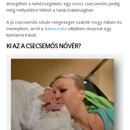
átsegíthet a nehézségeken, egy rossz csecsemős pedig
még mélyebbre lökhet a tanácstalanságban.
A jó csecsemős nővér rengeteget számít! Hogy miben és
mennyiben, arról a
Babaszoba
cikkében olvastuk egy
kismama írását.
KI AZ A CSECSEMŐS NŐVÉR?