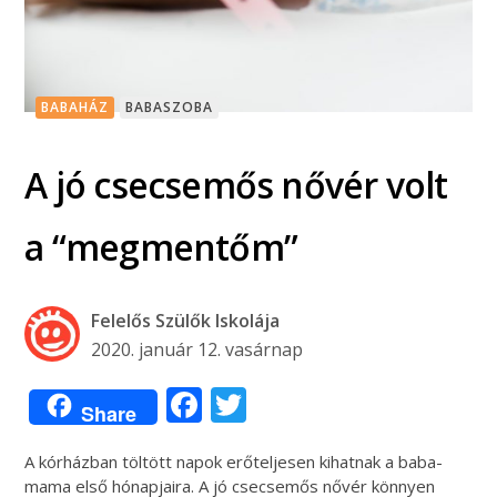
BABAHÁZ
BABASZOBA
A jó csecsemős nővér volt
a “megmentőm”
Felelős Szülők Iskolája
2020. január 12. vasárnap
Facebook
Twitter
Share
A kórházban töltött napok erőteljesen kihatnak a baba-
mama első hónapjaira. A jó csecsemős nővér könnyen