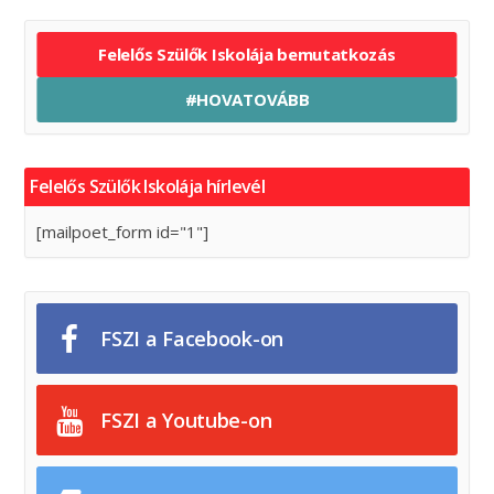
Felelős Szülők Iskolája bemutatkozás
#HOVATOVÁBB
Felelős Szülők Iskolája hírlevél
[mailpoet_form id="1"]
FSZI a Facebook-on
FSZI a Youtube-on