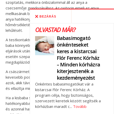
szoptatás, mekkora önbizalommal áll az anya a
csecsemője gondozásához. Az oxitocin emeli az anya
mellkasának bőrhőmérsékletét, így bőrkontaktusban az
BEZÁRÁS
anya hatékonyan szabályozza a csecsemője
hőmérsékletét, ez pedig segít megelőzni az újszülött
OLVASTAD MÁR?
lehűlését.
Babasimogató
A testkontaktus csökkenti a stresszhormon szintjét, így a
önkénteseket
baba könnyebben megnyugszik, különösen a fájdalmas
keres a kistarcsai
eljárások után. Ezzel szemben az anyától való elkülönítés
esetén szeparációs stresszt él meg, hormonszintje
Flór Ferenc Kórház
megduplázódik, és sokáig magasan is marad.
– Minden kórházra
kiterjesztenék a
A császármetszésen átesett anyák a bőrkontaktus után
kezdeményezést
kevesebb posztoperatív fájdalomról panaszkodtak, mint
azok, akik távol voltak a csecsemőjüktől, tehát nyugtatja
Önkéntes babasimogatókat vár a
és ellazítja mind az anyát, mind a babát.
kistarcsai Flór Ferenc Kórház. A
program célja, hogy biztonságos,
Ha a kisbaba sokat lehet testközelben, sokkal
szervezett keretek között segítsék a
hatékonyabban tudja jelezni, hogy mikor szeretne szopni,
kórházban maradt c...
Tovább
és azonnal hasznosíthatja az előtej (kolosztrum) által