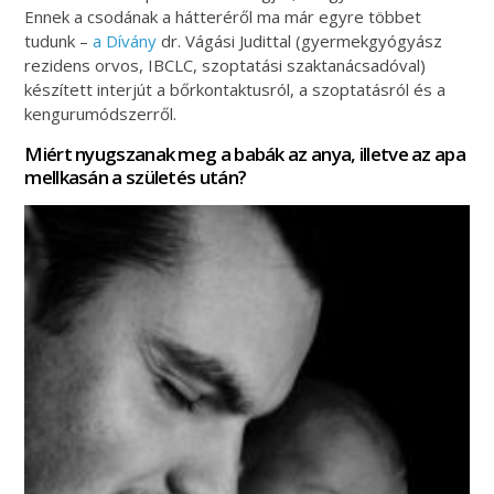
Ennek a csodának a hátteréről ma már egyre többet
tudunk –
a Dívány
dr. Vágási Judittal (gyermekgyógyász
rezidens orvos, IBCLC, szoptatási szaktanácsadóval)
készített interjút a bőrkontaktusról, a szoptatásról és a
kengurumódszerről.
Miért nyugszanak meg a babák az anya, illetve az apa
mellkasán a születés után?