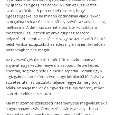
nyújtanak az egész családnak. Miután az újszülöttet
szárazra törlik, 1-5 percen belül kiderül, hogy
egészséges-e, és ha minden optimálisan alakul, akkor
szorgalmazzuk az újszülött ráhelyezését az anya hasára,
mellkasára. A definíció szerint a bőr-bőr kontaktus a
meztelen újszülöttnek az anya csupasz testére
helyezését jelenti a szüléskor vagy az azt követő 24 órán
belül. Amikor az újszülött az édesanyján pihen, láthatóan
biztonságban érzi magát.
Az egészséges újszülött, bőr-bőr kontaktusban az
anyával maga kezdeményezi a szopást, illetve képes
spontán, segítség nélkül a mellre tapadni. Korunk egyik
legizgalmasabb felfedezése, hogy körülbelül fél órával a
születés után az újszülött teljesen egyedül meg tudja
találni az anyja mellét és egyedül el tudja dönteni, mikor
szeretne először szopizni.
Ma már számos szülészeti intézményben megvalósítják a
hagyományos császármetszés után is az anya-baba
bőrkontaktust, vagy ha ez nem megoldható, akkor