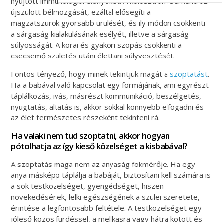
nyújtott immunológiai előnyöket. A kolosztrum serkenti az
újszülött bélmozgását, ezáltal elősegíti a
magzatszurok gyorsabb ürülését, és ily módon csökkenti
a sárgaság kialakulásának esélyét, illetve a sárgaság
súlyosságát. A korai és gyakori szopás csökkenti a
csecsemő születés utáni élettani súlyvesztését.
Fontos tényező, hogy minek tekintjük magát a
szoptatást
.
Ha a babával való kapcsolat egy formájának, ami egyrészt
táplálkozás, ivás, másrészt kommunikáció, beszélgetés,
nyugtatás, altatás is, akkor sokkal könnyebb elfogadni és
az élet természetes részeként tekinteni rá.
Ha valaki nem tud szoptatni, akkor hogyan
pótolhatja az így kieső közelséget a kisbabával?
A szoptatás maga nem az anyaság fokmérője. Ha egy
anya másképp táplálja a babáját, biztosítani kell számára is
a sok testközelséget, gyengédséget, hiszen
növekedésének, lelki egészségének a szülei szeretete,
érintése a legfontosabb feltétele. A testközelséget egy
jóleső közös fürdéssel, a mellkasra vagy hátra kötött és