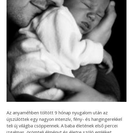
Az anyaméhben töltött 9 hónap nyugalom után az
újszülöttek egy nagyon intenzív, fény- és hangingerekkel
teli új világba csöppennek. A baba életének első percei
izgalmas, örömteli élményt és életre szóló emléket