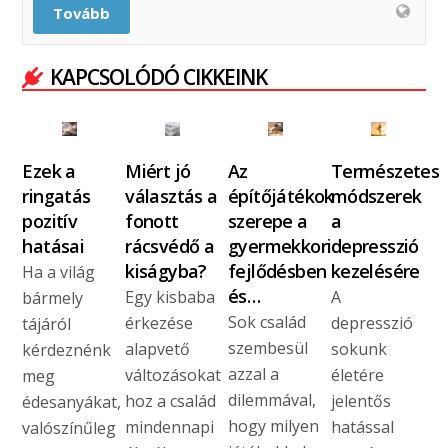
Tovább
KAPCSOLÓDÓ CIKKEINK
Ezek a
Miért jó
Az
Természetes
ringatás
választás a
építőjátékok
módszerek
pozitív
fonott
szerepe a
a
hatásai
rácsvédő a
gyermekkori
depresszió
kiságyba?
fejlődésben
kezelésére
Ha a világ
és…
Egy kisbaba
A
bármely
Sok család
érkezése
depresszió
tájáról
szembesül
alapvető
sokunk
kérdeznénk
azzal a
változásokat
életére
meg
dilemmával,
hoz a család
jelentős
édesanyákat,
hogy milyen
mindennapi
hatással
valószínűleg