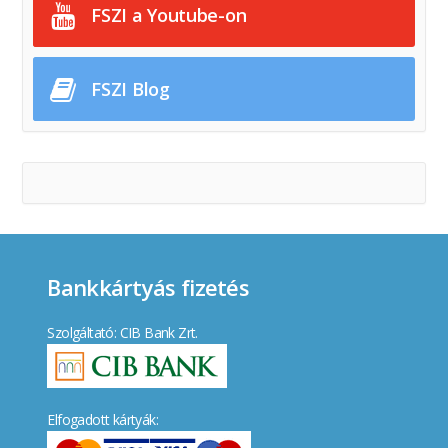
FSZI a Youtube-on
FSZI Blog
Bankkártyás fizetés
Szolgáltató: CIB Bank Zrt.
Elfogadott kártyák: