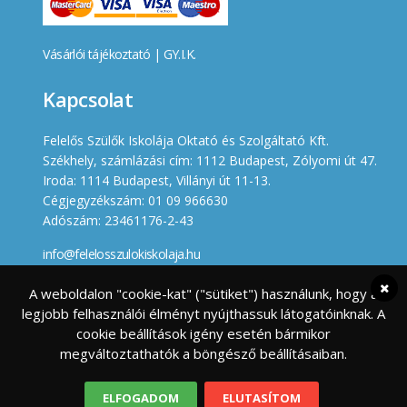
Vásárlói tájékoztató
|
GY.I.K.
Kapcsolat
Felelős Szülők Iskolája Oktató és Szolgáltató Kft.
Székhely, számlázási cím: 1112 Budapest, Zólyomi út 47.
Iroda: 1114 Budapest, Villányi út 11-13.
Cégjegyzékszám: 01 09 966630
Adószám: 23461176-2-43
info@felelosszulokiskolaja.hu
+36 20 358 66 12
A weboldalon "cookie-kat" ("sütiket") használunk, hogy a
legjobb felhasználói élményt nyújthassuk látogatóinknak. A
Készített
cookie beállítások igény esetén bármikor
megváltoztathatók a böngésző beállításaiban.
ELFOGADOM
ELUTASÍTOM