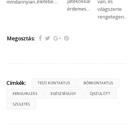
játékokkal
életébe.…
van, és
mindannyian…
érdemes…
világszerte
rengetegen…
Megosztás:
Címkék:
TESTI KONTAKTUS
BŐRKONTAKTUS
KENGURUZÁS
EGÉSZSÉGÜGY
ÚJSZÜLÖTT
SZÜLETÉS