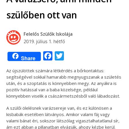
szülőben ott van
Felelős Szülők Iskolája
2019. július 1. hétfő
Facebook
Twitter
Share
Az újszülöttek számára létkérdés a bőrkontaktus:
segítségével sokkal hamarabb megnyugszanak a születés
után, és a szoptatás is könnyebben megy. Az anyákra is
pozitív hatással van a baba közelsége, például
könnyebben viselik a császármetszésből való lábadozást.
A szülői ölelésnek varázsereje van, és ez különösen a
kisbabák esetében látványos. Amikor valami fáj vagy
valami bánat éri, sokszor látszólag vigasztalhatatlanul sír,
ám ezt abban a pillanatban elvágják, ahogy kézbe kerül.