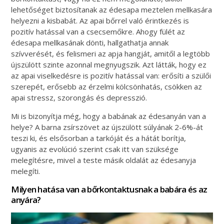
lehetőséget biztosítanak az édesapa meztelen mellkasára
helyezni a kisbabát. Az apai bőrrel való érintkezés is
pozitív hatással van a csecsemőkre. Ahogy fülét az
édesapa mellkasának dönti, hallgathatja annak
szívverését, és felismeri az apja hangját, amitől a legtöbb
újszülött szinte azonnal megnyugszik. Azt látták, hogy ez
az apai viselkedésre is pozitív hatással van: erősíti a szülői
szerepét, erősebb az érzelmi kölcsönhatás, csökken az
apai stressz, szorongás és depresszió.
Mi is bizonyítja még, hogy a babának az édesanyán van a
helye? A barna zsírszövet az újszülött súlyának 2-6%-át
teszi ki, és elsősorban a tarkóját és a hátát borítja,
ugyanis az evolúció szerint csak itt van szüksége
melegítésre, mivel a teste másik oldalát az édesanyja
melegíti.
Milyen hatása van a bőrkontaktusnak a babára és az
anyára?