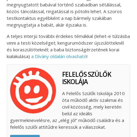
megnyugtatott babával történő szabadban sétálással,
közös táncolással, ringatással is pótolni lehet. A szoros
testkontaktus egyébként a nap bármely szakában
megnyugtatja a babát, akár éjszaka is.
A teljes interjú további érdekes témákkal (lehet-e túlzásba
vinni a testi közelséget; kengurumódszer újszülötteknél
és koraszülötteknél; a baba biztonságérzetének korai
kialakulása)
a Dívány oldalán olvasható
!
FELELŐS SZÜLŐK
ISKOLÁJA
A Felelős Szülők Iskolája 2010
óta működő aktív szakmai és
civil közösség, mely keretén
belül az ideális
gyermeknevelésre, az „elég jól” működő családra és a
felelős szülői attitűdre keressük a válaszokat.