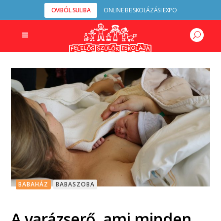
OVIBÓL SULIBA
ONLINE BEISKOLÁZÁSI EXPO
BABAHÁZ
BABASZOBA
A varázserő, ami minden