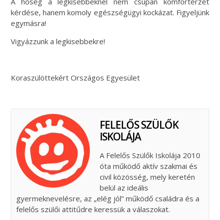
A hőség a legkisebbeknél nem csupán komfortérzet
kérdése, hanem komoly egészségügyi kockázat. Figyeljünk
egymásra!
Vigyázzunk a legkisebbekre!
Koraszülöttekért Országos Egyesület
FELELŐS SZÜLŐK
ISKOLÁJA
A Felelős Szülők Iskolája 2010
óta működő aktív szakmai és
civil közösség, mely keretén
belül az ideális
gyermeknevelésre, az „elég jól” működő családra és a
felelős szülői attitűdre keressük a válaszokat.