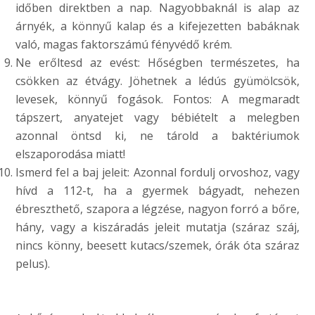
időben direktben a nap. Nagyobbaknál is alap az
árnyék, a könnyű kalap és a kifejezetten babáknak
való, magas faktorszámú fényvédő krém.
Ne erőltesd az evést: Hőségben természetes, ha
csökken az étvágy. Jöhetnek a lédús gyümölcsök,
levesek, könnyű fogások. Fontos: A megmaradt
tápszert, anyatejet vagy bébiételt a melegben
azonnal öntsd ki, ne tárold a baktériumok
elszaporodása miatt!
Ismerd fel a baj jeleit: Azonnal fordulj orvoshoz, vagy
hívd a 112-t, ha a gyermek bágyadt, nehezen
ébreszthető, szapora a légzése, nagyon forró a bőre,
hány, vagy a kiszáradás jeleit mutatja (száraz száj,
nincs könny, beesett kutacs/szemek, órák óta száraz
pelus).