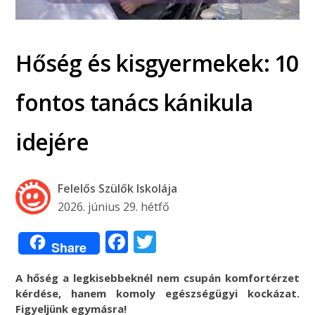
Hőség és kisgyermekek: 10
fontos tanács kánikula
idejére
Felelős Szülők Iskolája
2026. június 29. hétfő
Facebook
Twitter
Share
A hőség a legkisebbeknél nem csupán komfortérzet
kérdése, hanem komoly egészségügyi kockázat.
Figyeljünk egymásra!