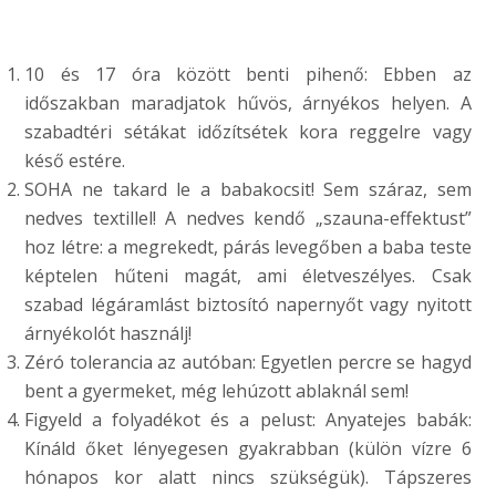
10 és 17 óra között benti pihenő: Ebben az
időszakban maradjatok hűvös, árnyékos helyen. A
szabadtéri sétákat időzítsétek kora reggelre vagy
késő estére.
SOHA ne takard le a babakocsit! Sem száraz, sem
nedves textillel! A nedves kendő „szauna-effektust”
hoz létre: a megrekedt, párás levegőben a baba teste
képtelen hűteni magát, ami életveszélyes. Csak
szabad légáramlást biztosító napernyőt vagy nyitott
árnyékolót használj!
Zéró tolerancia az autóban: Egyetlen percre se hagyd
bent a gyermeket, még lehúzott ablaknál sem!
Figyeld a folyadékot és a pelust: Anyatejes babák:
Kínáld őket lényegesen gyakrabban (külön vízre 6
hónapos kor alatt nincs szükségük). Tápszeres