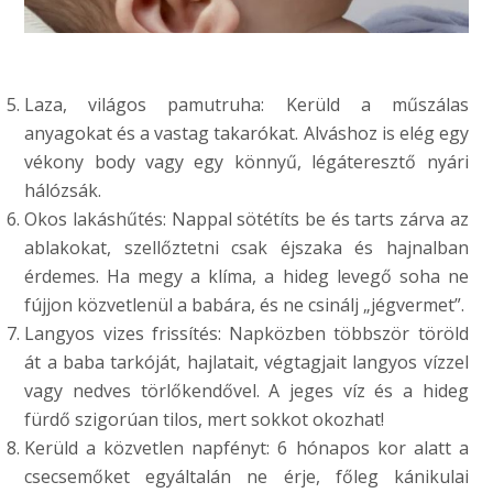
Laza, világos pamutruha: Kerüld a műszálas
anyagokat és a vastag takarókat. Alváshoz is elég egy
vékony body vagy egy könnyű, légáteresztő nyári
hálózsák.
Okos lakáshűtés: Nappal sötétíts be és tarts zárva az
ablakokat, szellőztetni csak éjszaka és hajnalban
érdemes. Ha megy a klíma, a hideg levegő soha ne
fújjon közvetlenül a babára, és ne csinálj „jégvermet”.
Langyos vizes frissítés: Napközben többször töröld
át a baba tarkóját, hajlatait, végtagjait langyos vízzel
vagy nedves törlőkendővel. A jeges víz és a hideg
fürdő szigorúan tilos, mert sokkot okozhat!
Kerüld a közvetlen napfényt: 6 hónapos kor alatt a
csecsemőket egyáltalán ne érje, főleg kánikulai