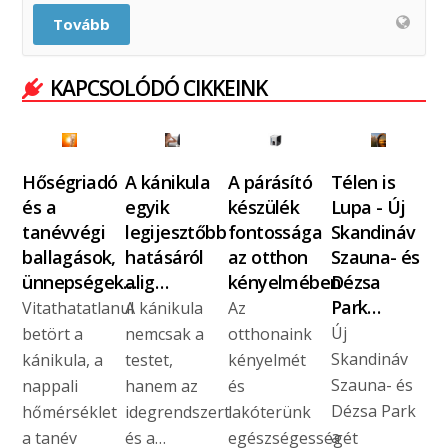
Tovább
KAPCSOLÓDÓ CIKKEINK
Hőségriadó
A kánikula
A párásító
Télen is
és a
egyik
készülék
Lupa - Új
tanévvégi
legijesztőbb
fontossága
Skandináv
ballagások,
hatásáról
az otthon
Szauna- és
ünnepségek…
alig…
kényelmében
Dézsa
Park…
Vitathatatlanul
A kánikula
Az
Új
betört a
nemcsak a
otthonaink
Skandináv
kánikula, a
testet,
kényelmét
Szauna- és
nappali
hanem az
és
Dézsa Park
hőmérséklet
idegrendszert
lakóterünk
a
a tanév
és a…
egészségességét