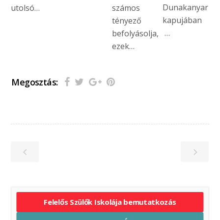
Dunakanyar
utolsó…
számos
kapujában
tényező
…
befolyásolja,
ezek…
Megosztás:
Felelős Szülők Iskolája bemutatkozás