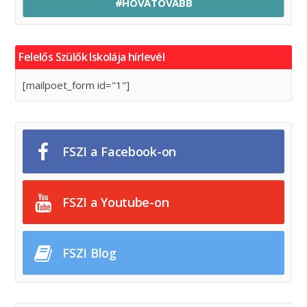
#HOVATOVÁBB
Felelős Szülők Iskolája hírlevél
[mailpoet_form id="1"]
FSZI a Facebook-on
FSZI a Youtube-on
FSZI Blog