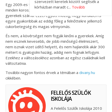
szervezett keretek között segítsék a
Egy 2009-es felmérés adatai alapján két évtized alatt
kórházban maradt c...
Tovább
minden korosztályban megháromszorozódott az elhízott
gyerekek száma. Ezzel együtt mozog, hogy körükben is
egyre gyakoribbak az eddig főleg a felnőttekre jellemző
cukorbetegség és magas vérnyomás.
És nem, a kövérséget nem fogják kinőni a gyerekek. Amíg
nem esznek kevesebb, de jobb minőségű élelmiszert,
nem isznak vizet üdítő helyett, és nem hajlandók akár 300
métert is gyalogolni hazáig, addig nem fognak lefogyni.
Ezekhez a változásokhoz azonban az egész családnak kell
változtatnia.
További nagyon fontos érvek a témában a
divany.hu
cikkében.
FELELŐS SZÜLŐK
ISKOLÁJA
A Felelős Szülők Iskolája 2010