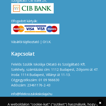
Szolgáltató: CIB Bank Zrt.
Elfogadott kártyák:
Vásárlói tájékoztató
|
GY.I.K.
Kapcsolat
Felelős Szülők Iskolája Oktató és Szolgáltató Kft.
Székhely, számlázási cím: 1112 Budapest, Zólyomi út 47.
Iroda: 1114 Budapest, Villányi út 11-13.
Cégjegyzékszám: 01 09 966630
Adószám: 23461176-2-43
info@felelosszulokiskolaja.hu
+36 20 358 66 12
A weboldalon "cookie-kat" ("sütiket") használunk, hogy a