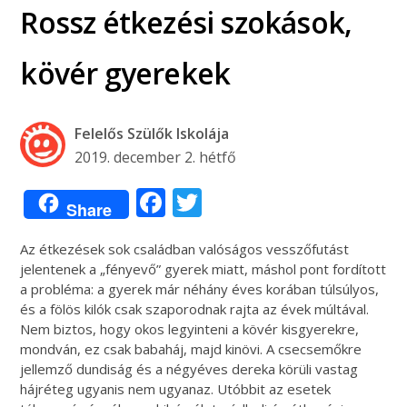
Rossz étkezési szokások,
kövér gyerekek
Felelős Szülők Iskolája
2019. december 2. hétfő
Facebook
Twitter
Share
Az étkezések sok családban valóságos vesszőfutást
jelentenek a „fényevő” gyerek miatt, máshol pont fordított
a probléma: a gyerek már néhány éves korában túlsúlyos,
és a fölös kilók csak szaporodnak rajta az évek múltával.
Nem biztos, hogy okos legyinteni a kövér kisgyerekre,
mondván, ez csak babaháj, majd kinövi. A csecsemőkre
jellemző dundiság és a négyéves dereka körüli vastag
hájréteg ugyanis nem ugyanaz. Utóbbit az esetek