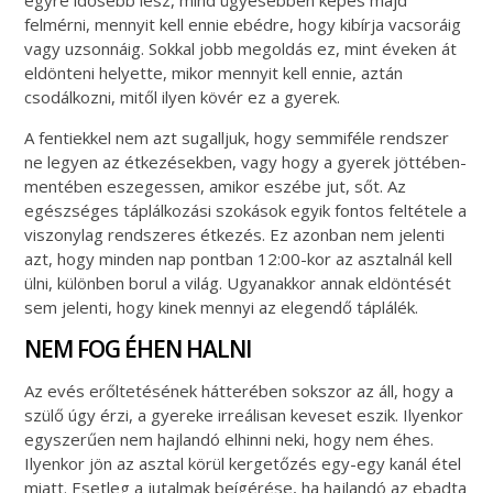
egyre idősebb lesz, mind ügyesebben képes majd
felmérni, mennyit kell ennie ebédre, hogy kibírja vacsoráig
vagy uzsonnáig. Sokkal jobb megoldás ez, mint éveken át
eldönteni helyette, mikor mennyit kell ennie, aztán
csodálkozni, mitől ilyen kövér ez a gyerek.
A fentiekkel nem azt sugalljuk, hogy semmiféle rendszer
ne legyen az étkezésekben, vagy hogy a gyerek jöttében-
mentében eszegessen, amikor eszébe jut, sőt. Az
egészséges táplálkozási szokások egyik fontos feltétele a
viszonylag rendszeres étkezés. Ez azonban nem jelenti
azt, hogy minden nap pontban 12:00-kor az asztalnál kell
ülni, különben borul a világ. Ugyanakkor annak eldöntését
sem jelenti, hogy kinek mennyi az elegendő táplálék.
NEM FOG ÉHEN HALNI
Az evés erőltetésének hátterében sokszor az áll, hogy a
szülő úgy érzi, a gyereke irreálisan keveset eszik. Ilyenkor
egyszerűen nem hajlandó elhinni neki, hogy nem éhes.
Ilyenkor jön az asztal körül kergetőzés egy-egy kanál étel
miatt. Esetleg a jutalmak beígérése, ha hajlandó az ebadta