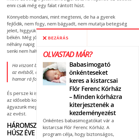
enni csak még egy falat rántott húst.
Könnyebb mondani, mint megtenni, de ha a gyerek
fejlődik, nem fogy, nem bágyadt, nem mutatja betegség
jeleit, higgyük el neki, hogy tényleg nem éhes, és hagyjuk
békén. Még jó étvágyú gyereknél is előfordul, hogy
BEZÁRÁS
néhány napig alig eszik önmagához képest. Ám attól még
senki nem halt éhen, mert kihagyott egy-egy ebédet.
OLVASTAD MÁR?
Babasimogató
Ha viszont belemegyünk abba, hogy játszmázást csinálunk
önkénteseket
az evésből, az nem marad büntetlenül, mert a gyerek
hamar rá fog jönni, hogy ez a mi Achilles-sarkunk.
keres a kistarcsai
Flór Ferenc Kórház
És persze ki is fogja használni. Rosszabb esetben pedig
– Minden kórházra
az idősebb korban jelentkező étkezési zavaroknak
kiterjesztenék a
ágyazunk meg azzal, ha ekkora jelentőséggel ruházzuk fel
kezdeményezést
az evést.
Önkéntes babasimogatókat vár a
HÁROMSZOR TÖBB A KÖVÉR GYEREK, MINT
kistarcsai Flór Ferenc Kórház. A
HÚSZ ÉVE
program célja, hogy biztonságos,