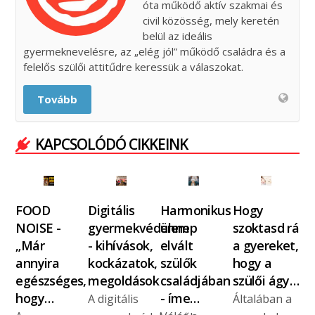
óta működő aktív szakmai és
civil közösség, mely keretén
belül az ideális
gyermeknevelésre, az „elég jól” működő családra és a
felelős szülői attitűdre keressük a válaszokat.
Tovább
KAPCSOLÓDÓ CIKKEINK
FOOD
Digitális
Harmonikus
Hogy
NOISE -
gyermekvédelem
ünnep
szoktasd rá
„Már
- kihívások,
elvált
a gyereket,
annyira
kockázatok,
szülők
hogy a
egészséges,
megoldások
családjában
szülői ágy…
hogy…
- íme…
A digitális
Általában a