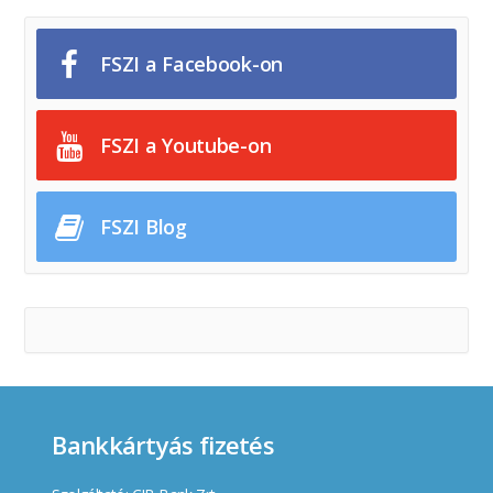
FSZI a Facebook-on
FSZI a Youtube-on
FSZI Blog
Bankkártyás fizetés