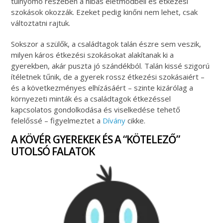
túlnyomó részében a hibás életmódbeli és étkezési
szokások okozzák. Ezeket pedig kinőni nem lehet, csak
változtatni rajtuk.
Sokszor a szülők, a családtagok talán észre sem veszik,
milyen káros étkezési szokásokat alakítanak ki a
gyerekben, akár puszta jó szándékból. Talán kissé szigorú
ítéletnek tűnik, de a gyerek rossz étkezési szokásaiért –
és a következményes elhízásáért – szinte kizárólag a
környezeti minták és a családtagok étkezéssel
kapcsolatos gondolkodása és viselkedése tehető
felelőssé – figyelmeztet a
Dívány
cikke.
A KÖVÉR GYEREKEK ÉS A “KÖTELEZŐ”
UTOLSÓ FALATOK