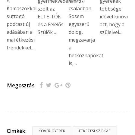
A
Válás a
gyermekvédelemről
gyerekek
Kamaszokkal
családban.
szólt az
többsége
suttogó
Sosem
ELTE-TÓK
idővel kinövi
podcast új
egyszerű
és a Felelős
azt, hogy a
adásában a
dolog,
Szülők…
szüleivel…
mai étkezési
megzavarja
trendekkel…
a
hétköznapokat
is,…
Megosztás:
Címkék:
KÖVÉR GYEREK
ÉTKEZÉSI SZOKÁS