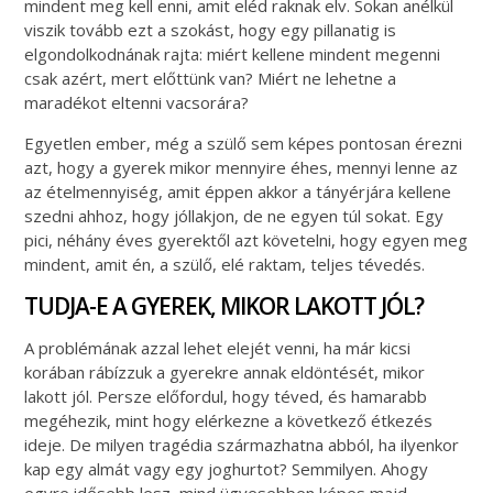
mindent meg kell enni, amit eléd raknak elv. Sokan anélkül
viszik tovább ezt a szokást, hogy egy pillanatig is
elgondolkodnának rajta: miért kellene mindent megenni
csak azért, mert előttünk van? Miért ne lehetne a
maradékot eltenni vacsorára?
Egyetlen ember, még a szülő sem képes pontosan érezni
azt, hogy a gyerek mikor mennyire éhes, mennyi lenne az
az ételmennyiség, amit éppen akkor a tányérjára kellene
szedni ahhoz, hogy jóllakjon, de ne egyen túl sokat. Egy
pici, néhány éves gyerektől azt követelni, hogy egyen meg
mindent, amit én, a szülő, elé raktam, teljes tévedés.
TUDJA-E A GYEREK, MIKOR LAKOTT JÓL?
A problémának azzal lehet elejét venni, ha már kicsi
korában rábízzuk a gyerekre annak eldöntését, mikor
lakott jól. Persze előfordul, hogy téved, és hamarabb
megéhezik, mint hogy elérkezne a következő étkezés
ideje. De milyen tragédia származhatna abból, ha ilyenkor
kap egy almát vagy egy joghurtot? Semmilyen. Ahogy