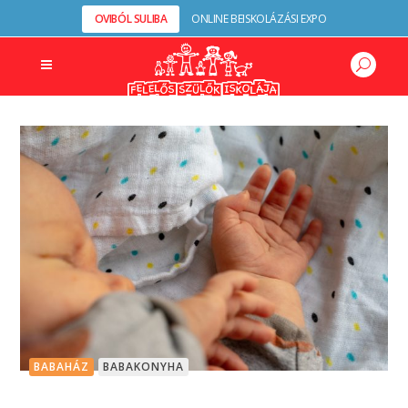
OVIBÓL SULIBA
ONLINE BEISKOLÁZÁSI EXPO
BABAHÁZ
BABAKONYHA