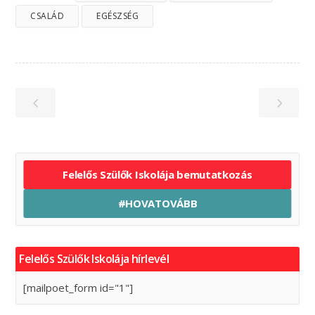
CSALÁD
EGÉSZSÉG
Felelős Szülők Iskolája bemutatkozás
#HOVATOVÁBB
Felelős Szülők Iskolája hírlevél
[mailpoet_form id="1"]