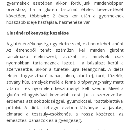
gyermekek esetében akkor forduljunk mindenképpen
orvoshoz, ha a glutén tartalmú ételek bevezetését
követően, többnyire 2 éves kor után a gyermeknek
hosszabb ideje hasfájása, hasmenése van.
Gluténérzékenység kezelése
A gluténérzékenység egy életre szól, ezt nem lehet kinőni.
Az étrendből tehát száműzni kell minden glutént
tartalmazó élelmiszert, azokat is, amelyek csak
nyomokban tartalmaznak lisztet. Ha búzaliszt kerül a
szervezetbe, akkor a tünetek újra fellángolnak. A diéta
elején fogyasztható banán, alma, aludttej, túró, főzelék,
sovány hús, amelyek mellé a fennálló tápanyag-hiány miatt
vitamin- és nyomelem-készítményt kell szedni. Mivel a
glutén elhagyásával kevesebb rost jut a szervezetbe,
érdemes azt sok zöldséggel, gyümölccsel, rosttablettával
pótolni. A diéta fél-egy évében látványos a javulás,
elmarad a testsúly-csökkenés, a rossz közérzet, az
emésztési panaszok és a gyengeség.