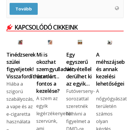
Tovább
KAPCSOLÓDÓ CIKKEINK
Tinédzserek
Mi is
Egy
A
szülei
okozhat
egyszerű
méhszájseb
figyeljetek!
szemgyulladást,
vérvétellel
és annak
Visszafordíthatatlan…
és miért
derülhet ki
kezelési
fontos a
az egyik…
lehetőségei
Hiába a
kezelése?
Futóverseny-
A
szigorú
A szem az
sorozattal
nőgyógyászat
szabályozás,
egyik
szeretnék
területén
a vape és az
legérzékenyebb
felhívni a
számos
e-cigaretta
szervünk,
figyelmet a
olyan
használata
ami
DMD-re
kérdés
–…