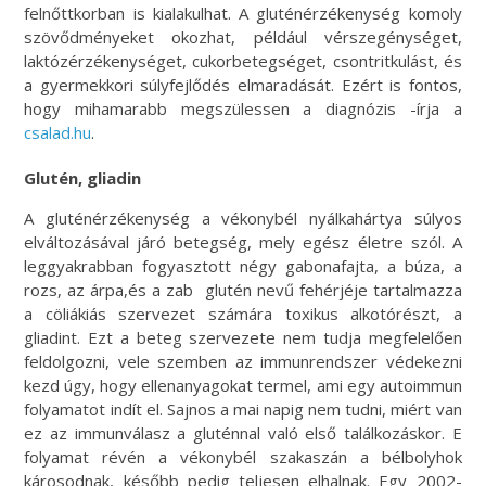
felnőttkorban is kialakulhat. A gluténérzékenység komoly
szövődményeket okozhat, például vérszegénységet,
laktózérzékenységet, cukorbetegséget, csontritkulást, és
a gyermekkori súlyfejlődés elmaradását. Ezért is fontos,
hogy mihamarabb megszülessen a diagnózis -írja a
csalad.hu
.
Glutén, gliadin
A gluténérzékenység a vékonybél nyálkahártya súlyos
elváltozásával járó betegség, mely egész életre szól. A
leggyakrabban fogyasztott négy gabonafajta, a búza, a
rozs, az árpa,és a zab glutén nevű fehérjéje tartalmazza
a cöliákiás szervezet számára toxikus alkotórészt, a
gliadint. Ezt a beteg szervezete nem tudja megfelelően
feldolgozni, vele szemben az immunrendszer védekezni
kezd úgy, hogy ellenanyagokat termel, ami egy autoimmun
folyamatot indít el. Sajnos a mai napig nem tudni, miért van
ez az immunválasz a gluténnal való első találkozáskor. E
folyamat révén a vékonybél szakaszán a bélbolyhok
károsodnak, később pedig teljesen elhalnak. Egy 2002-