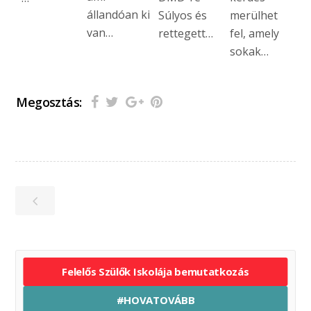
állandóan ki
Súlyos és
merülhet
van…
rettegett…
fel, amely
sokak…
Megosztás:
Felelős Szülők Iskolája bemutatkozás
#HOVATOVÁBB