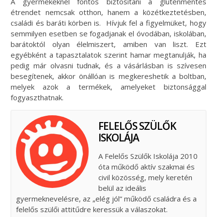
A gyermekeknél fontos biztosítani a gluténmentes
étrendet nemcsak otthon, hanem a közétkeztetésben,
családi és baráti körben is. Hívjuk fel a figyelmüket, hogy
semmilyen esetben se fogadjanak el óvodában, iskolában,
barátoktól olyan élelmiszert, amiben van liszt. Ezt
egyébként a tapasztalatok szerint hamar megtanulják, ha
pedig már olvasni tudnak, és a vásárlásban is szívesen
besegítenek, akkor önállóan is megkereshetik a boltban,
melyek azok a termékek, amelyeket biztonsággal
fogyaszthatnak.
FELELŐS SZÜLŐK
ISKOLÁJA
A Felelős Szülők Iskolája 2010
óta működő aktív szakmai és
civil közösség, mely keretén
belül az ideális
gyermeknevelésre, az „elég jól” működő családra és a
felelős szülői attitűdre keressük a válaszokat.