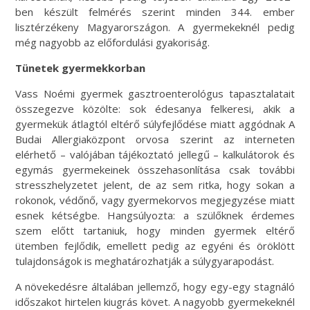
ben készült felmérés szerint minden 344. ember
lisztérzékeny Magyarországon. A gyermekeknél pedig
még nagyobb az előfordulási gyakoriság.
Tünetek gyermekkorban
Vass Noémi gyermek gasztroenterológus tapasztalatait
összegezve közölte: sok édesanya felkeresi, akik a
gyermekük átlagtól eltérő súlyfejlődése miatt aggódnak A
Budai Allergiaközpont orvosa szerint az interneten
elérhető – valójában tájékoztató jellegű – kalkulátorok és
egymás gyermekeinek összehasonlítása csak további
stresszhelyzetet jelent, de az sem ritka, hogy sokan a
rokonok, védőnő, vagy gyermekorvos megjegyzése miatt
esnek kétségbe. Hangsúlyozta: a szülőknek érdemes
szem előtt tartaniuk, hogy minden gyermek eltérő
ütemben fejlődik, emellett pedig az egyéni és öröklött
tulajdonságok is meghatározhatják a súlygyarapodást.
A növekedésre általában jellemző, hogy egy-egy stagnáló
időszakot hirtelen kiugrás követ. A nagyobb gyermekeknél