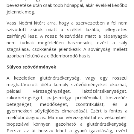
bevezetése után csak több hónappal, akár évekkel később
jelennek meg.
Vass Noémi kitért arra, hogy a szervezetben a fel nem
szívódott zsírok miatt a széklet lazább, jellegzetes
zsírfényű lesz. A rossz felszívódás miatt a tápanyagok
nem tudnak megfelelően hasznosulni, ezért a súly
stagnálása, csökkenése jelentkezik. A soványság mellett
azonban feltűnő az elődomborodó has is.
Súlyos szövődmények
A kezeletlen gluténérzékenység, vagy egy rosszul
meghatározott diéta komoly szövődményeket okozhat,
például vérszegénységet, laktózérzékenységet,
cukorbetegséget, pajzsmirigy problémákat, koszorúér
betegséget, meddőséget, csontritkulást, és a
gyermekkori súlyfejlődés elmaradását. Ezért is fontos a
mielőbbi diagnózis. Ma már vérvizsgálattal és vékonybél-
biopsziával könnyen igazolható a gluténérzékenység.
Persze az út hosszú lehet a gyanú igazolásáig, ezért