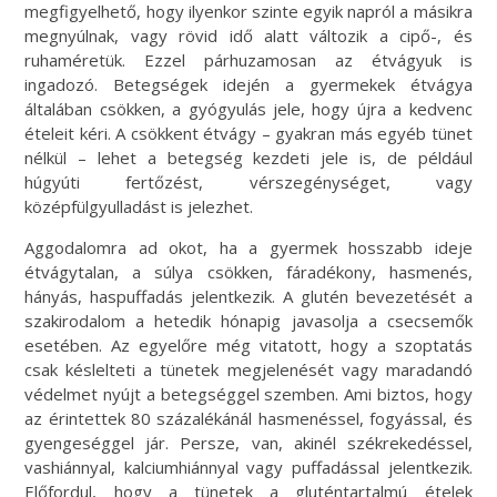
megfigyelhető, hogy ilyenkor szinte egyik napról a másikra
megnyúlnak, vagy rövid idő alatt változik a cipő-, és
ruhaméretük. Ezzel párhuzamosan az étvágyuk is
ingadozó. Betegségek idején a gyermekek étvágya
általában csökken, a gyógyulás jele, hogy újra a kedvenc
ételeit kéri. A csökkent étvágy – gyakran más egyéb tünet
nélkül – lehet a betegség kezdeti jele is, de például
húgyúti fertőzést, vérszegénységet, vagy
középfülgyulladást is jelezhet.
Aggodalomra ad okot, ha a gyermek hosszabb ideje
étvágytalan, a súlya csökken, fáradékony, hasmenés,
hányás, haspuffadás jelentkezik. A glutén bevezetését a
szakirodalom a hetedik hónapig javasolja a csecsemők
esetében. Az egyelőre még vitatott, hogy a szoptatás
csak késlelteti a tünetek megjelenését vagy maradandó
védelmet nyújt a betegséggel szemben. Ami biztos, hogy
az érintettek 80 százalékánál hasmenéssel, fogyással, és
gyengeséggel jár. Persze, van, akinél székrekedéssel,
vashiánnyal, kalciumhiánnyal vagy puffadással jelentkezik.
Előfordul, hogy a tünetek a gluténtartalmú ételek