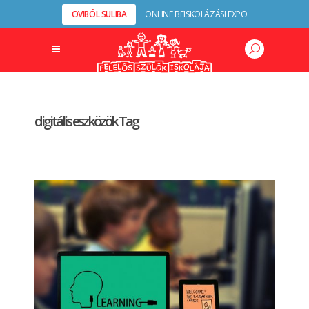
OVIBÓL SULIBA
ONLINE BEISKOLÁZÁSI EXPO
digitális eszközök Tag