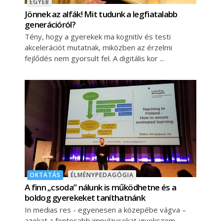
EGYÉB
Jönnek az alfák! Mit tudunk a legfiatalabb
generációról?
Tény, hogy a gyerekek ma kognitív és testi
akcelerációt mutatnak, miközben az érzelmi
fejlődés nem gyorsult fel. A digitális kor
OKTATÁS
ÉLMÉNYPEDAGÓGIA
A finn „csoda” nálunk is működhetne és a
boldog gyerekeket taníthatnánk
In medias res - egyenesen a közepébe vágva –
azokat a fontosabb impulzusokat igyekszem