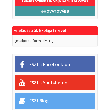
Felelős Szülők Iskolája bemutatkozás
#HOVATOVÁBB
Felelős Szülők Iskolája hírlevél
[mailpoet_form id="1"]
FSZI a Facebook-on
FSZI a Youtube-on
FSZI Blog