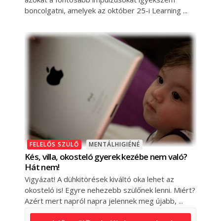
boncolgatni, amelyek az október 25-i Learning
FELELŐS SZÜLŐ
MENTÁLHIGIÉNÉ
Kés, villa, okosteló gyerek kezébe nem való?
Hát nem!
Vigyázat! A dühkitörések kiváltó oka lehet az
okosteló is! Egyre nehezebb szülőnek lenni. Miért?
Azért mert napról napra jelennek meg újabb,