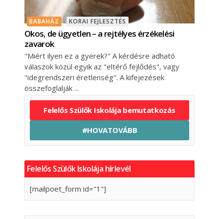
BABAHÁZ
KORAI FEJLESZTÉS
Okos, de ügyetlen – a rejtélyes érzékelési
zavarok
"Miért ilyen ez a gyerek?" A kérdésre adható
válaszok közül egyik az "eltérő fejlődés", vagy
"idegrendszeri éretlenség". A kifejezések
összefoglalják
Felelős Szülők Iskolája bemutatkozás
#HOVATOVÁBB
Felelős Szülők Iskolája hírlevél
[mailpoet_form id="1"]