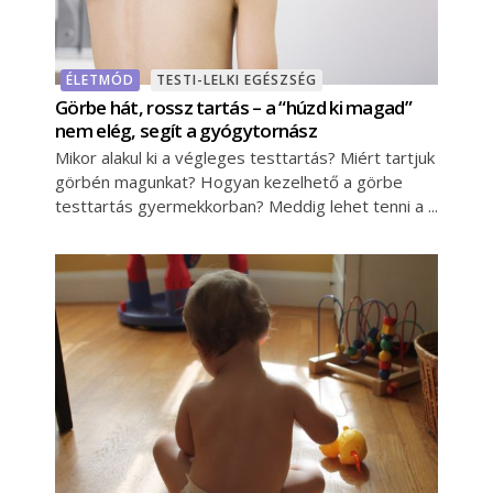
ÉLETMÓD
TESTI-LELKI EGÉSZSÉG
Görbe hát, rossz tartás – a “húzd ki magad”
nem elég, segít a gyógytornász
Mikor alakul ki a végleges testtartás? Miért tartjuk
görbén magunkat? Hogyan kezelhető a görbe
testtartás gyermekkorban? Meddig lehet tenni a