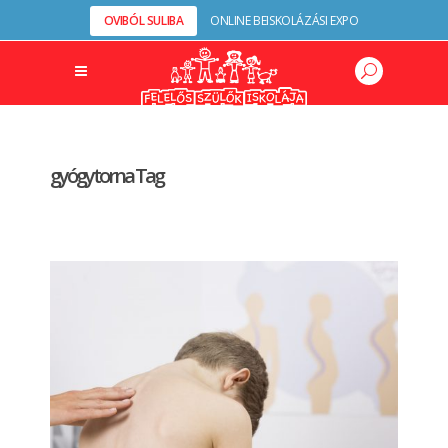
OVIBÓL SULIBA
ONLINE BEISKOLÁZÁSI EXPO
gyógytorna Tag