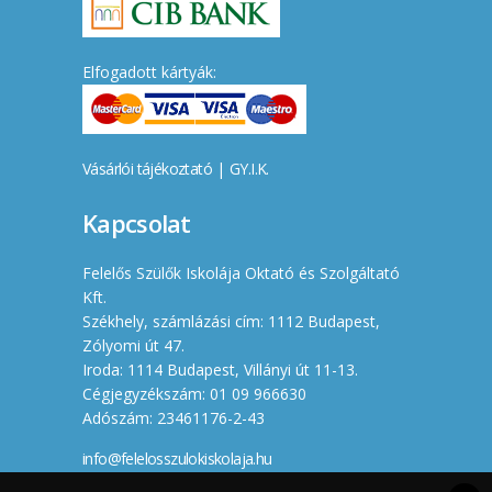
Elfogadott kártyák:
Vásárlói tájékoztató
|
GY.I.K.
Kapcsolat
Felelős Szülők Iskolája Oktató és Szolgáltató
Kft.
Székhely, számlázási cím: 1112 Budapest,
Zólyomi út 47.
Iroda: 1114 Budapest, Villányi út 11-13.
Cégjegyzékszám: 01 09 966630
Adószám: 23461176-2-43
info@felelosszulokiskolaja.hu
+36 20 358 66 12