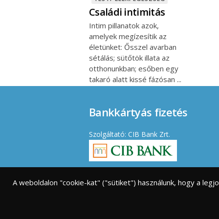
Családi intimitás
Intim pillanatok azok,
amelyek megízesítik az
életünket: Ősszel avarban
sétálás; sütőtök illata az
otthonunkban; esőben egy
takaró alatt kissé fázósan
Bankkártyás fizetés
Szolgáltató: CIB Bank Zrt.
Elfogadott kártyák:
A weboldalon "cookie-kat" ("sütiket") használunk, hogy a leg