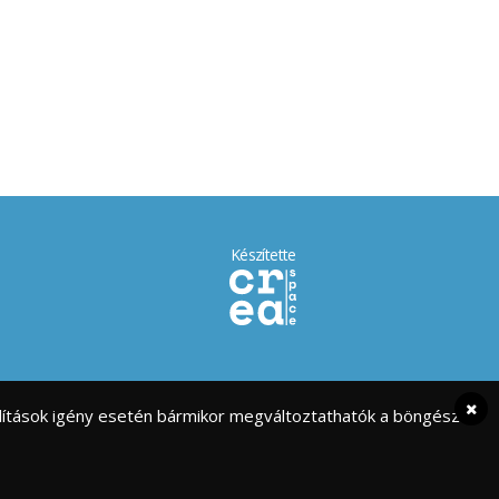
Készítette
eállítások igény esetén bármikor megváltoztathatók a böngésző