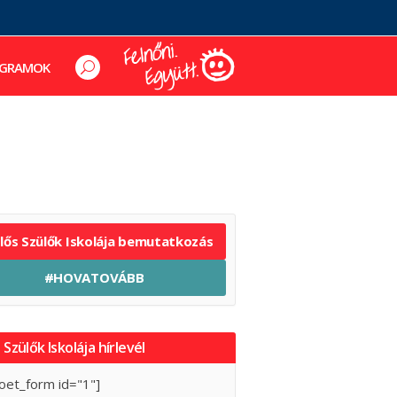
GRAMOK
elős Szülők Iskolája bemutatkozás
#HOVATOVÁBB
 Szülők Iskolája hírlevél
oet_form id="1"]