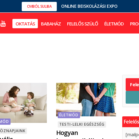
ONLINE BEISKOLÁZÁSI EXPO
OVIBÓL SULIBA
OKTATÁS
BABAHÁZ
FELELŐS SZÜLŐ
ÉLETMÓD
PRO
Fel
ÉLETMÓD
Felelős
TMÓD
TESTI-LELKI EGÉSZSÉG
KÖZNAPJAINK
Hogyan
[mailp