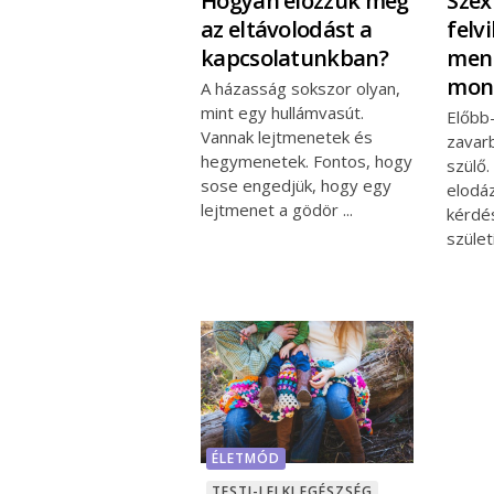
Szex
Hogyan előzzük meg
felv
az eltávolodást a
menn
kapcsolatunkban?
mond
A házasság sokszor olyan,
mint egy hullámvasút.
Előbb
Vannak lejtmenetek és
zavar
hegymenetek. Fontos, hogy
szülő.
sose engedjük, hogy egy
elodáz
lejtmenet a gödör
kérdé
szület
ÉLETMÓD
TESTI-LELKI EGÉSZSÉG