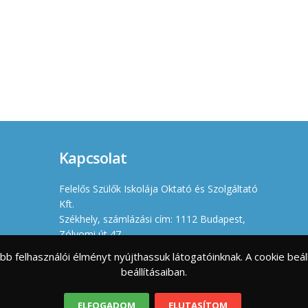
Kapcsolat
Felelős Szülők Iskolája Oktató és Szolgáltató
Kft.
Székhely, számlázási cím: 1112 Budapest,
Zólyomi út 47.
Iroda: 1114 Budapest, Villányi út 11-13.
jobb felhasználói élményt nyújthassuk látogatóinknak. A cookie b
Cégjegyzékszám: 01 09 966630
beállításaiban.
Adószám: 23461176-2-43
info@felelosszulokiskolaja.hu
ELFOGADOM
ELUTASÍTOM