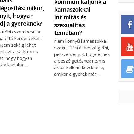
uális
kommunikáljunk a
ilágosítás: mikor,
kamaszokkal
yit, hogyan
intimitás és
j a gyereknek?
szexualitás
-utóbb szembesül a
témában?
ba ejtő kérdésekkel a
Nem könnyű kamaszokkal
 Nem sokáig lehet
szexualitásról beszélgetni,
ni azt a sarkalatos
persze sejtjük, hogy ennek
st, hogy hogyan
a beszélgetésnek nem is
ik a kisbaba.
akkor kellene kezdődnie,
amikor a gyerek már