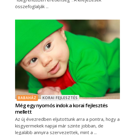
összefoglalják
BABAHÁZ
KORAI FEJLESZTÉS
Még egy nyomós indok a korai fejlesztés
mellett
Az új évezredben eljutottunk arra a pontra, hogy a
kisgyermekek napjai már szinte jobban, de
legalább annyira szervezettek, mint a