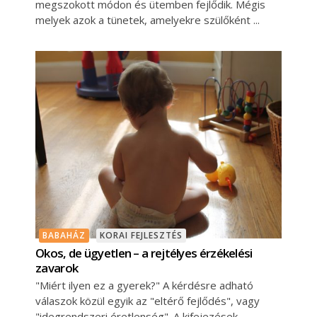
megszokott módon és ütemben fejlődik. Mégis
melyek azok a tünetek, amelyekre szülőként
BABAHÁZ
KORAI FEJLESZTÉS
Okos, de ügyetlen – a rejtélyes érzékelési
zavarok
"Miért ilyen ez a gyerek?" A kérdésre adható
válaszok közül egyik az "eltérő fejlődés", vagy
"idegrendszeri éretlenség". A kifejezések