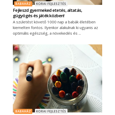
BABAHÁZ
KORAI FEJLESZTÉS
Fejleszd gyermeked etetés, altatás,
gügyögés és játék közben!
A születést követő 1000 nap a babák életében
kiemelten fontos. Ilyenkor alakulnak ki ugyanis az
optimális egészség, a növekedés és
BABAHÁZ
KORAI FEJLESZTÉS