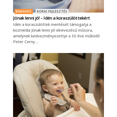
BABAHÁZ
KORAI FEJLESZTÉS
Jónak lenni jó! – Idén a koraszülöttekért
Idén a koraszülöttek mentését támogatja a
közmédia Jónak lenni jó! elnevezésű műsora,
amelynek kedvezményezettje a 30 éve működő
Peter Cerny