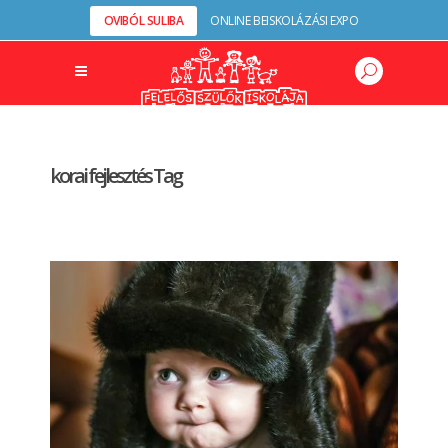
OVIBÓL SULIBA
ONLINE BEISKOLÁZÁSI EXPO
korai fejlesztés Tag