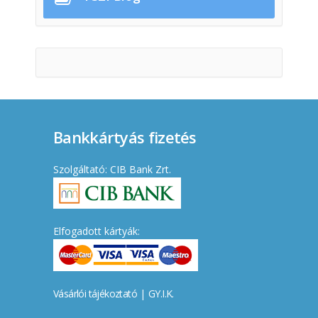
Bankkártyás fizetés
Szolgáltató: CIB Bank Zrt.
Elfogadott kártyák:
Vásárlói tájékoztató
|
GY.I.K.