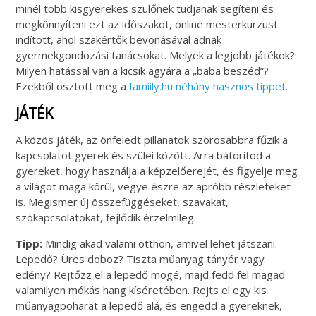
minél több kisgyerekes szülőnek tudjanak segíteni és
megkönnyíteni ezt az időszakot, online mesterkurzust
indított, ahol szakértők bevonásával adnak
gyermekgondozási tanácsokat. Melyek a legjobb játékok?
Milyen hatással van a kicsik agyára a „baba beszéd”?
Ezekből osztott meg a
famiily.hu néhány hasznos tippet
.
JÁTÉK
A közös játék, az önfeledt pillanatok szorosabbra fűzik a
kapcsolatot gyerek és szülei között. Arra bátorítod a
gyereket, hogy használja a képzelőerejét, és figyelje meg
a világot maga körül, vegye észre az apróbb részleteket
is. Megismer új összefüggéseket, szavakat,
szókapcsolatokat, fejlődik érzelmileg.
Tipp:
Mindig akad valami otthon, amivel lehet játszani.
Lepedő? Üres doboz? Tiszta műanyag tányér vagy
edény? Rejtőzz el a lepedő mögé, majd fedd fel magad
valamilyen mókás hang kíséretében. Rejts el egy kis
műanyagpoharat a lepedő alá, és engedd a gyereknek,