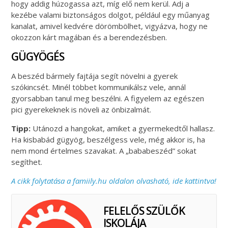
hogy addig húzogassa azt, míg elő nem kerül. Adj a
kezébe valami biztonságos dolgot, például egy műanyag
kanalat, amivel kedvére dörömbölhet, vigyázva, hogy ne
okozzon kárt magában és a berendezésben.
GÜGYÖGÉS
A beszéd bármely fajtája segít növelni a gyerek
szókincsét. Minél többet kommunikálsz vele, annál
gyorsabban tanul meg beszélni. A figyelem az egészen
pici gyerekeknek is növeli az önbizalmát.
Tipp:
Utánozd a hangokat, amiket a gyermekedtől hallasz.
Ha kisbabád gügyög, beszélgess vele, még akkor is, ha
nem mond értelmes szavakat. A „bababeszéd” sokat
segíthet.
A cikk folytatása a famiily.hu oldalon olvasható, ide kattintva!
FELELŐS SZÜLŐK
ISKOLÁJA