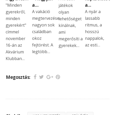
a…
a…
"Minden
játékok
A vakáció
A nyár a
gyerekről,
olyan
megtervezése
lassabb
minden
lehetőséget
nagyon sok
ritmus, a
gyerekért"
kínálnak,
családban
hosszú
címmel
ami
okoz
nappalok,
november
megerősíti a
fejtörést. A
az esti…
16-án az
gyerekek…
legtöbb…
Akvárium
Klubban…
Megosztás: