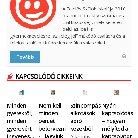
A Felelős Szülők Iskolája 2010
óta működő aktív szakmai és
civil közösség, mely keretén
belül az ideális
gyermeknevelésre, az „elég jól” működő családra és a
felelős szülői attitűdre keressük a válaszokat.
Tovább
KAPCSOLÓDÓ CIKKEINK
Minden
Nem kell
Színpompás
Nyári
gyerekről,
minden
alkotások
kapcsolódás
minden
percet
apró
– hogyan
gyerekért -
betervezni
kezekből
mélyítsd a
ingyenes…
- Hagyjuk
kapcsolatot
A kreatív