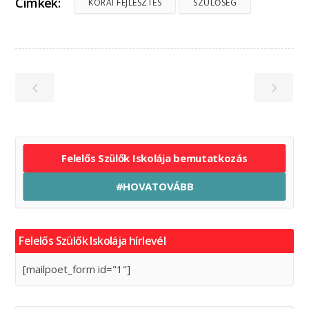
Címkék:
KORAI FEJLESZTÉS
SZÜLŐSÉG
Felelős Szülők Iskolája bemutatkozás
#HOVATOVÁBB
Felelős Szülők Iskolája hírlevél
[mailpoet_form id="1"]