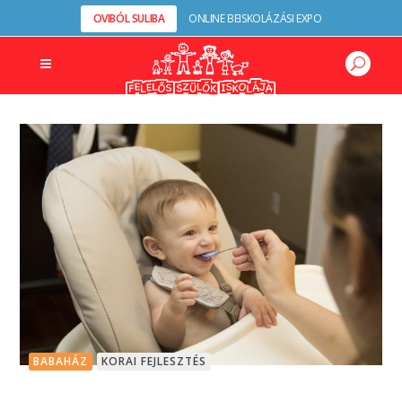
OVIBÓL SULIBA
ONLINE BEISKOLÁZÁSI EXPO
BABAHÁZ
KORAI FEJLESZTÉS