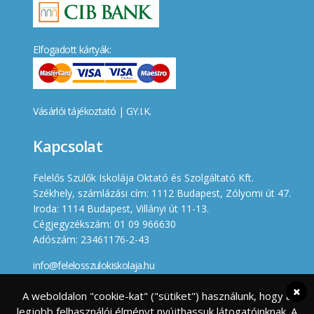
Elfogadott kártyák:
Vásárlói tájékoztató
|
GY.I.K.
Kapcsolat
Felelős Szülők Iskolája Oktató és Szolgáltató Kft.
Székhely, számlázási cím: 1112 Budapest, Zólyomi út 47.
Iroda: 1114 Budapest, Villányi út 11-13.
Cégjegyzékszám: 01 09 966630
Adószám: 23461176-2-43
info@felelosszulokiskolaja.hu
+36 20 358 66 12
A weboldalon "cookie-kat" ("sütiket") használunk, hogy a
legjobb felhasználói élményt nyújthassuk látogatóinknak. A