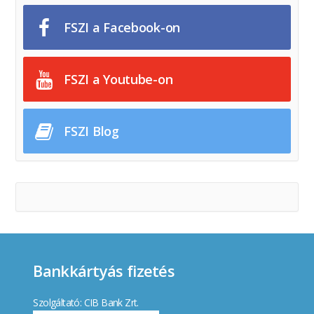
FSZI a Facebook-on
FSZI a Youtube-on
FSZI Blog
Bankkártyás fizetés
Szolgáltató: CIB Bank Zrt.