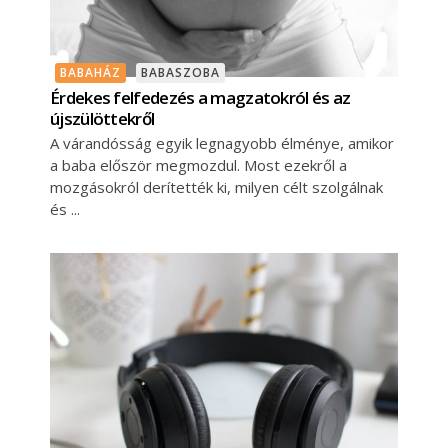
BABAHÁZ
BABASZOBA
Érdekes felfedezés a magzatokról és az
újszülöttekről
A várandósság egyik legnagyobb élménye, amikor
a baba először megmozdul. Most ezekről a
mozgásokról derítették ki, milyen célt szolgálnak
és