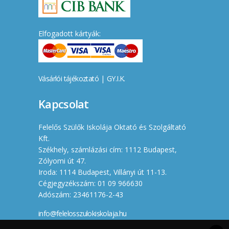
Elfogadott kártyák:
Vásárlói tájékoztató
|
GY.I.K.
Kapcsolat
Felelős Szülők Iskolája Oktató és Szolgáltató
Kft.
Székhely, számlázási cím: 1112 Budapest,
Zólyomi út 47.
Iroda: 1114 Budapest, Villányi út 11-13.
Cégjegyzékszám: 01 09 966630
Adószám: 23461176-2-43
info@felelosszulokiskolaja.hu
+36 20 358 66 12