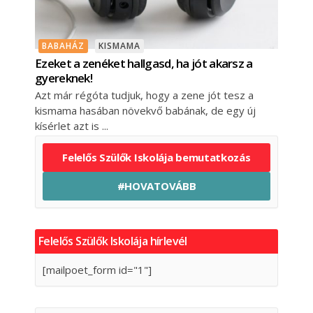
BABAHÁZ
KISMAMA
Ezeket a zenéket hallgasd, ha jót akarsz a
gyereknek!
Azt már régóta tudjuk, hogy a zene jót tesz a
kismama hasában növekvő babának, de egy új
kísérlet azt is
Felelős Szülők Iskolája bemutatkozás
#HOVATOVÁBB
Felelős Szülők Iskolája hírlevél
[mailpoet_form id="1"]