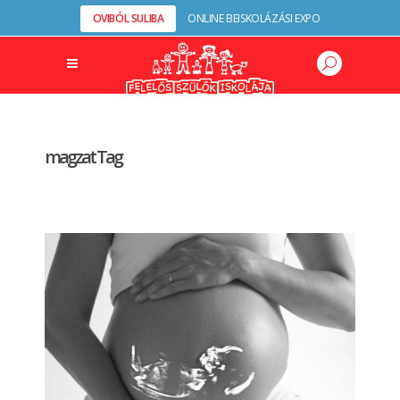
OVIBÓL SULIBA
ONLINE BEISKOLÁZÁSI EXPO
magzat Tag