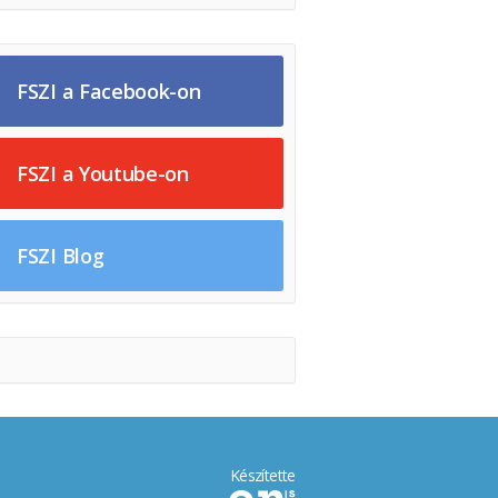
FSZI a Facebook-on
FSZI a Youtube-on
FSZI Blog
Készítette