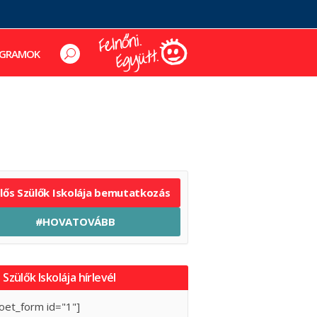
GRAMOK
elős Szülők Iskolája bemutatkozás
#HOVATOVÁBB
 Szülők Iskolája hírlevél
oet_form id="1"]