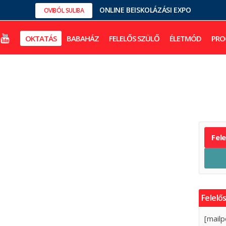
ONLINE BEISKOLÁZÁSI EXPO
OVIBÓL SULIBA
OKTATÁS
BABAHÁZ
FELELŐS SZÜLŐ
ÉLETMÓD
PRO
Fel
Felelős
[mailp