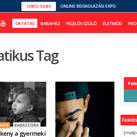
ONLINE BEISKOLÁZÁSI EXPO
OVIBÓL SULIBA
OKTATÁS
BABAHÁZ
FELELŐS SZÜLŐ
ÉLETMÓD
PRO
tikus Tag
Fel
Felelős
AHÁZ
BABASZOBA
keny a gyermeki
[mailp