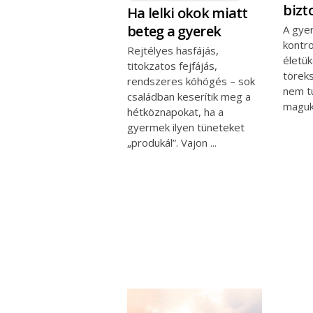
bizt
Ha lelki okok miatt
beteg a gyerek
A gyer
kontro
Rejtélyes hasfájás,
életük
titokzatos fejfájás,
törek
rendszeres köhögés – sok
nem t
családban keserítik meg a
maguk
hétköznapokat, ha a
gyermek ilyen tüneteket
„produkál”. Vajon