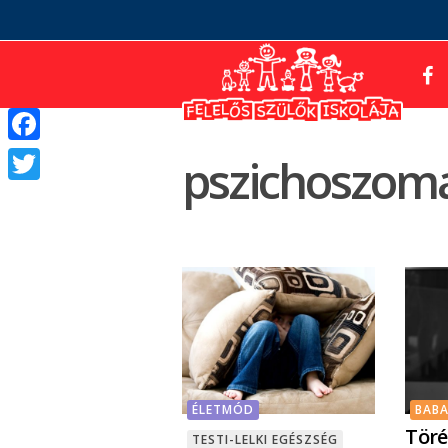
Facebook
pszichoszoma
Twitter
ÉLETMÓD
BAB
Töré
TESTI-LELKI EGÉSZSÉG