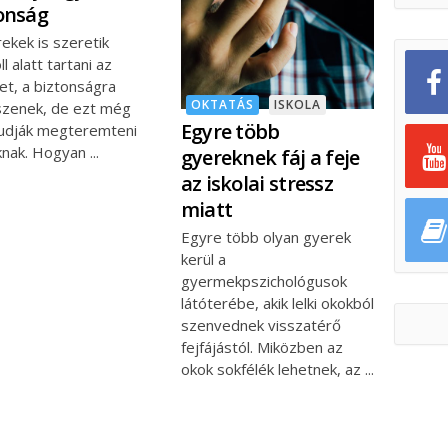
onság
ekek is szeretik
ll alatt tartani az
et, a biztonságra
OKTATÁS
ISKOLA
szenek, de ezt még
Egyre több
udják megteremteni
nak. Hogyan
gyereknek fáj a feje
az iskolai stressz
miatt
Egyre több olyan gyerek
kerül a
gyermekpszichológusok
látóterébe, akik lelki okokból
szenvednek visszatérő
fejfájástól. Miközben az
okok sokfélék lehetnek, az