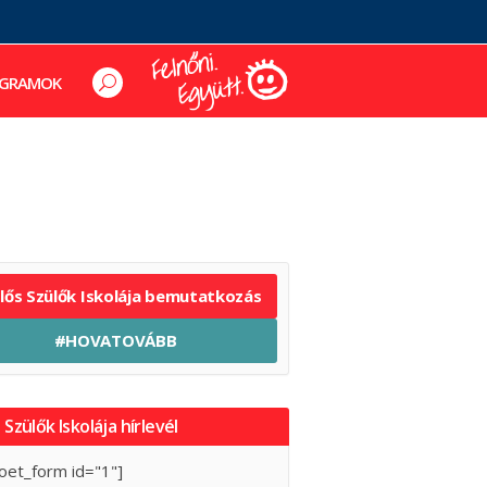
GRAMOK
elős Szülők Iskolája bemutatkozás
#HOVATOVÁBB
 Szülők Iskolája hírlevél
oet_form id="1"]