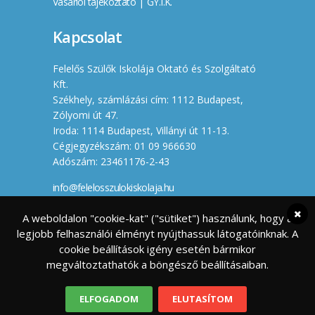
Vásárlói tájékoztató
|
GY.I.K.
Kapcsolat
Felelős Szülők Iskolája Oktató és Szolgáltató
Kft.
Székhely, számlázási cím: 1112 Budapest,
Zólyomi út 47.
Iroda: 1114 Budapest, Villányi út 11-13.
Cégjegyzékszám: 01 09 966630
Adószám: 23461176-2-43
info@felelosszulokiskolaja.hu
+36 20 358 66 12
A weboldalon "cookie-kat" ("sütiket") használunk, hogy a
legjobb felhasználói élményt nyújthassuk látogatóinknak. A
Készítette
cookie beállítások igény esetén bármikor
megváltoztathatók a böngésző beállításaiban.
ELFOGADOM
ELUTASÍTOM