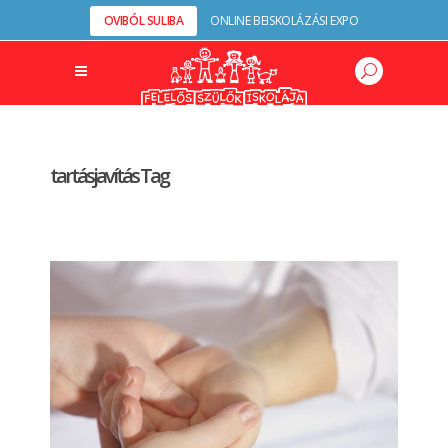
OVIBÓL SULIBA
ONLINE BEISKOLÁZÁSI EXPO
tartásjavítás Tag